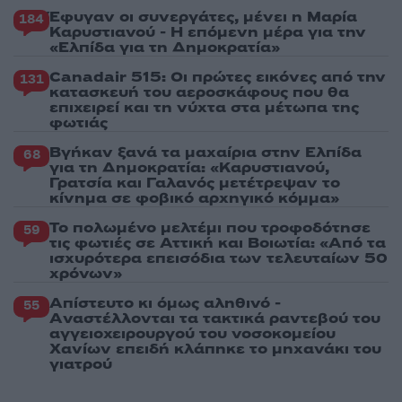
Έφυγαν οι συνεργάτες, μένει η Μαρία
184
Καρυστιανού - Η επόμενη μέρα για την
«Ελπίδα για τη Δημοκρατία»
Canadair 515: Οι πρώτες εικόνες από την
131
κατασκευή του αεροσκάφους που θα
επιχειρεί και τη νύχτα στα μέτωπα της
φωτιάς
Βγήκαν ξανά τα μαχαίρια στην Ελπίδα
68
για τη Δημοκρατία: «Καρυστιανού,
Γρατσία και Γαλανός μετέτρεψαν το
κίνημα σε φοβικό αρχηγικό κόμμα»
Το πολωμένο μελτέμι που τροφοδότησε
59
τις φωτιές σε Αττική και Βοιωτία: «Από τα
ισχυρότερα επεισόδια των τελευταίων 50
χρόνων»
Απίστευτο κι όμως αληθινό -
55
Aναστέλλονται τα τακτικά ραντεβού του
αγγειοχειρουργού του νοσοκομείου
Χανίων επειδή κλάπηκε το μηχανάκι του
γιατρού