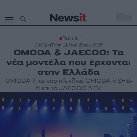
Μετάβαση
σε
o
29
περιεχόμενο
Driveit
08:32
Τρίτη 11 Νοεμβρίου 2025
OMODA & JAECOO: Τα
νέα μοντέλα που έρχονται
στην Ελλάδα
OMODA 7, το νέο υβριδικό OMODA 5 SHS-
H και το JAECOO 5 EV