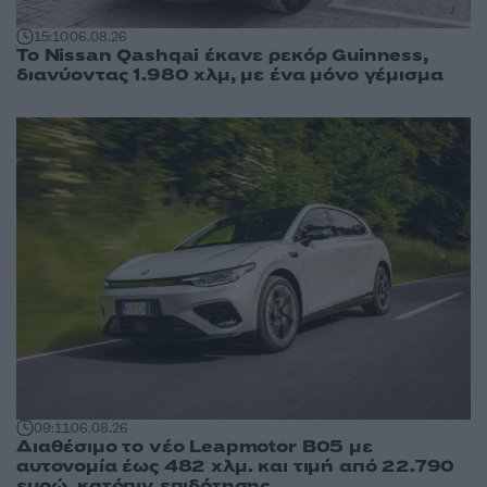
15:10
06.08.26
Το Nissan Qashqai έκανε ρεκόρ Guinness,
διανύοντας 1.980 χλμ, με ένα μόνο γέμισμα
09:11
06.08.26
Διαθέσιμο το νέο Leapmotor B05 με
αυτονομία έως 482 χλμ. και τιμή από 22.790
ευρώ, κατόπιν επιδότησης