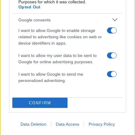
Purposes for which it was collected.
Opted Out
Υποβολή σχολίου
Google consents
Όροι Χρήσης
. Το site προστατεύεται από reCAPTCHA, ισχύουν
Πολιτική Απορρήτου
&
Όροι Χρήσης
της Google.
I want to allow Google to enable storage
related to advertising like cookies on web or
Driveit
device identifiers in apps.
OMODA & JAECOO
I want to allow my user data to be sent to
Share:
Google for online advertising purposes.
Ακολουθήστε το Νewsit.gr στο
Google News
και
I want to allow Google to send me
ενημερωθείτε πρώτοι για όλη την ειδησεογραφία και τα
personalized advertising.
τελευταία νέα
της ημέρας
CONFIRM
Πιο δημοφιλή
Data Deletion
Data Access
Privacy Policy