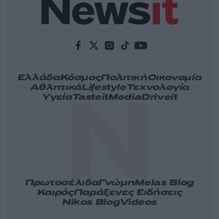
Ελλάδα
Κόσμος
Πολιτική
Οικονομία
Αθλητικά
Lifestyle
Τεχνολογία
Υγεία
Tasteit
Media
Driveit
Πρωτοσέλιδα
Γνώμη
Melas Blog
Καιρός
Παράξενες Ειδήσεις
Nikos Blog
Videos