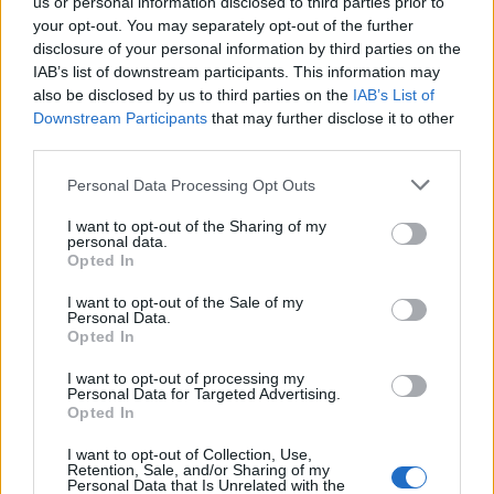
us or personal information disclosed to third parties prior to
your opt-out. You may separately opt-out of the further
Προκηρύχθηκε ο
Ford: Οδήγηση μετά
disclosure of your personal information by third parties on the
διαγωνισμός για τον τριπλό
μουσικής με την έκδ
κόμβο Σκαραμαγκά
Sound Edition
IAB’s list of downstream participants. This information may
also be disclosed by us to third parties on the
IAB’s List of
Downstream Participants
that may further disclose it to other
third parties.
Σχόλια
Please note that this website/app uses one or more Google
Personal Data Processing Opt Outs
services and may gather and store information including but
not limited to your visit or usage behaviour. You may click to
I want to opt-out of the Sharing of my
personal data.
grant or deny consent to Google and its third-party tags to
Opted In
use your data for below specified purposes in below Google
Σχολίασε εδώ
consent section.
I want to opt-out of the Sale of my
Personal Data.
Opted In
50 /50
I want to opt-out of processing my
Personal Data for Targeted Advertising.
Opted In
I want to opt-out of Collection, Use,
Retention, Sale, and/or Sharing of my
2000 /2000
Personal Data that Is Unrelated with the