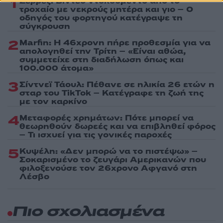
1
Σέρρες: Βίντεο ντοκουμέντο από το
τροχαίο με νεκρούς μητέρα και γιο – Ο
οδηγός του φορτηγού κατέγραψε τη
σύγκρουση
2
Marfin: Η 46χρονη πήρε προθεσμία για να
απολογηθεί την Τρίτη – «Είναι αθώα,
συμμετείχε στη διαδήλωση όπως και
100.000 άτομα»
3
Σίντνεϊ Τάουλ: Πέθανε σε ηλικία 26 ετών η
σταρ του TikTok – Kατέγραφε τη ζωή της
με τον καρκίνο
4
Μεταφορές χρημάτων: Πότε μπορεί να
θεωρηθούν δωρεές και να επιβληθεί φόρος
– Τι ισχυεί για τις γονικές παροχές
5
Κυψέλη: «Δεν μπορώ να το πιστέψω» –
Σοκαρισμένο το ζευγάρι Αμερικανών που
φιλοξενούσε τον 26χρονο Αφγανό στη
Λέσβο
Πιο σχολιασμένα