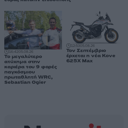
12:53
05.08.26
Τον Σεπτέμβριο
16:42
05.08.26
έρχεται η νέα Kove
Το μεγαλύτερο
625X Max
ατύχημα στην
καριέρα του 9 φορές
παγκόσμιου
πρωταθλητή WRC,
Sebastian Ogier