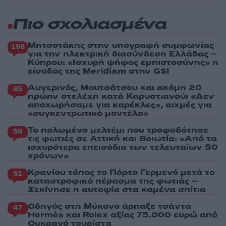
Πιο σχολιασμένα
Μητσοτάκης στην υπογραφή συμφωνίας
198
για την ηλεκτρική διασύνδεση Ελλάδας –
Κύπρου: «Ισχυρή ψήφος εμπιστοσύνης» η
είσοδος της Meridiam στην GSI
Αυγερινός, Μουτσάτσου και ακόμη 20
85
πρώην στελέχη κατά Καρυστιανού: «Δεν
αποχωρήσαμε για καρέκλες», αιχμές για
«συγκεντρωτικό μοντέλο»
Το πολωμένο μελτέμι που τροφοδότησε
59
τις φωτιές σε Αττική και Βοιωτία: «Από τα
ισχυρότερα επεισόδια των τελευταίων 50
χρόνων»
Κρανίου τόπος το Πόρτο Γερμενό μετά το
51
καταστροφικό πέρασμα της φωτιάς –
Ξεκίνησε η αυτοψία στα καμένα σπίτια
Οδηγός στη Μύκονο άρπαξε τσάντα
47
Hermès και Rolex αξίας 75.000 ευρώ από
Ουκρανό τουρίστα