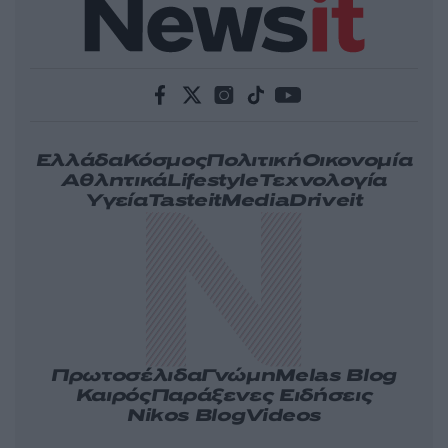
Ελλάδα
Κόσμος
Πολιτική
Οικονομία
Αθλητικά
Lifestyle
Τεχνολογία
Υγεία
Tasteit
Media
Driveit
Πρωτοσέλιδα
Γνώμη
Melas Blog
Καιρός
Παράξενες Ειδήσεις
Nikos Blog
Videos