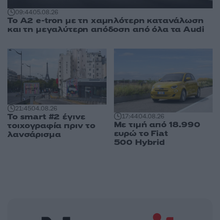
09:44
05.08.26
Το A2 e-tron με τη χαμηλότερη κατανάλωση
και τη μεγαλύτερη απόδοση από όλα τα Audi
21:45
04.08.26
Το smart #2 έγινε
17:44
04.08.26
Με τιμή από 18.990
τοιχογραφία πριν το
ευρώ το Fiat
λανσάρισμα
500 Hybrid