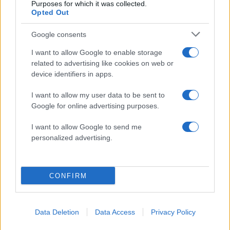
Purposes for which it was collected.
Opted Out
Google consents
2000 /2000
I want to allow Google to enable storage
Υποβολή σχολίου
related to advertising like cookies on web or
device identifiers in apps.
Όροι Χρήσης
. Το site προστατεύεται από reCAPTCHA, ισχύουν
Πολιτική Απορρήτου
&
Όροι Χρήσης
της Google.
I want to allow my user data to be sent to
Google for online advertising purposes.
Driveit
ΔΙΠΛΩΜΑ ΟΔΗΓΗΣΗΣ
I want to allow Google to send me
personalized advertising.
Share:
Ακολουθήστε το Νewsit.gr στο
Google News
και
CONFIRM
ενημερωθείτε πρώτοι για όλη την ειδησεογραφία και τα
τελευταία νέα
της ημέρας
Data Deletion
Data Access
Privacy Policy