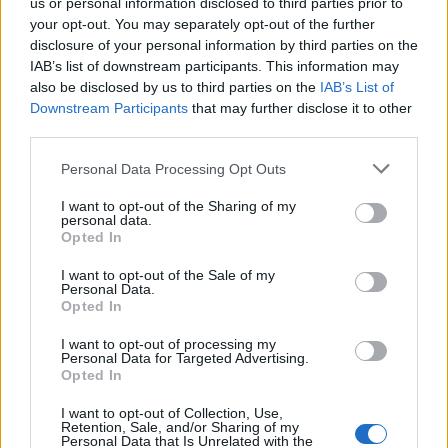
us or personal information disclosed to third parties prior to
your opt-out. You may separately opt-out of the further
disclosure of your personal information by third parties on the
IAB’s list of downstream participants. This information may
also be disclosed by us to third parties on the
IAB’s List of
Downstream Participants
that may further disclose it to other
MotoGP: Δεν ξέφυγε η νίκη
Formula 1: Να δούμε π
third parties.
από τα χέρια του Francesco
θα πει viva Mexico
Bagnaia στη Μαλαισία
Please note that this website/app uses one or more Google
Personal Data Processing Opt Outs
services and may gather and store information including but
not limited to your visit or usage behaviour. You may click to
I want to opt-out of the Sharing of my
personal data.
Σχόλια
grant or deny consent to Google and its third-party tags to
Opted In
use your data for below specified purposes in below Google
consent section.
I want to opt-out of the Sale of my
Personal Data.
Opted In
Σχολίασε εδώ
I want to opt-out of processing my
Personal Data for Targeted Advertising.
Opted In
50 /50
I want to opt-out of Collection, Use,
Retention, Sale, and/or Sharing of my
Personal Data that Is Unrelated with the