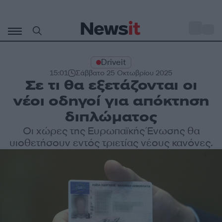
Μετάβαση
σε
o
27
περιεχόμενο
Driveit
15:01
Σάββατο 25 Οκτωβρίου 2025
Σε τι θα εξετάζονται οι
νέοι οδηγοί για απόκτηση
διπλώματος
Οι χώρες της Ευρωπαϊκής Ένωσης θα
υιοθετήσουν εντός τριετίας νέους κανόνες.