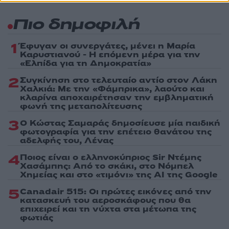
Πιο δημοφιλή
1
Έφυγαν οι συνεργάτες, μένει η Μαρία
Καρυστιανού - Η επόμενη μέρα για την
«Ελπίδα για τη Δημοκρατία»
2
Συγκίνηση στο τελευταίο αντίο στον Λάκη
Χαλκιά: Με την «Φάμπρικα», λαούτο και
κλαρίνα αποχαιρέτησαν την εμβληματική
φωνή της μεταπολίτευσης
3
Ο Κώστας Σαμαράς δημοσίευσε μία παιδική
φωτογραφία για την επέτειο θανάτου της
αδελφής του, Λένας
4
Ποιος είναι ο ελληνοκύπριος Sir Ντέμης
Χασάμπης: Από το σκάκι, στο Νόμπελ
Χημείας και στο «τιμόνι» της AI της Google
5
Canadair 515: Οι πρώτες εικόνες από την
κατασκευή του αεροσκάφους που θα
επιχειρεί και τη νύχτα στα μέτωπα της
φωτιάς