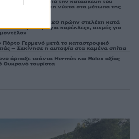
ι πρώτες εικόνες από την κατασκευή του
 θα επιχειρεί και τη νύχτα στα μέτωπα της
σάτσου και ακόμη 20 πρώην στελέχη κατά
εν αποχωρήσαμε για καρέκλες», αιχμές για
 μοντέλο»
ο Πόρτο Γερμενό μετά το καταστροφικό
ιάς – Ξεκίνησε η αυτοψία στα καμένα σπίτια
νο άρπαξε τσάντα Hermès και Rolex αξίας
ό Ουκρανό τουρίστα