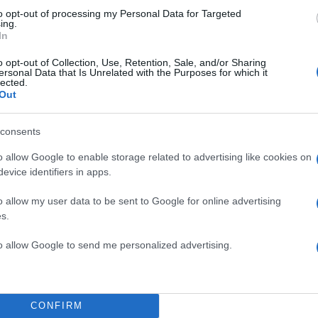
ροστατεύεται από reCAPTCHA, ισχύουν
Πολιτική Απορρήτου
&
Όροι Χρήσης
της
to opt-out of processing my Personal Data for Targeted
ing.
In
Driveit
BYD
o opt-out of Collection, Use, Retention, Sale, and/or Sharing
ersonal Data that Is Unrelated with the Purposes for which it
lected.
Share:
Out
θήστε το Νewsit.gr στο
Google News
και ενημερωθείτε
consents
 για όλη την ειδησεογραφία και τα
τελευταία νέα
της
ς
o allow Google to enable storage related to advertising like cookies on
evice identifiers in apps.
o allow my user data to be sent to Google for online advertising
s.
Πιο σχολι
to allow Google to send me personalized advertising.
ρυστιανού - Η
Μητσοτάκης στη
198
μοκρατία»
διασύνδεση Ελλ
εμπιστοσύνης» η
CONFIRM
η Χαλκιά: Με την