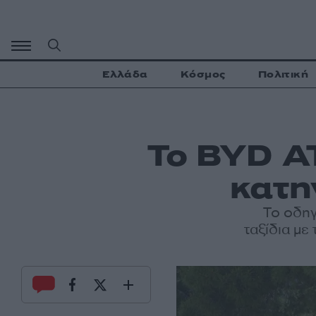
Μετάβαση
σε
περιεχόμενο
Ελλάδα
Κόσμος
Πολιτική
Το BYD ΑΤ
κατη
Το οδηγ
ταξίδια με