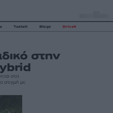
o
Αθήνα
28
C
a
Tasteit
Blogs
Driveit
αδικό στην
ybrid
νετο στα
α στιγμή με