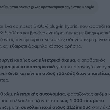
σθήκη του newsit.gr ως προτεινόμενη πηγή στην Google
ι ένα compact B-SUV, plug-in hybrid, που φορτίζετα
ώ διαθέτει και βενζινοκινητήρα, όμως με διαφορετικ
άζοντας την εμπειρία ηλεκτρικής οδήγησης με μεγάλη
 και εξαιρετικά χαμηλό κόστος χρήσης.
ουργεί κυρίως ως ηλεκτρικό όχημα
, ο αποδοτικός
χρησιμεύει υποστηρικτικά
για την παραγωγή ενέργε
 ενώ
δίνει και κίνηση στους τροχούς όταν απαιτείται
τες.
0 χλμ. ηλεκτρικής αυτονομίας
, φορτίζοντας ακόμα 
, που πολλαπλασιάζονται στα
έως 1.000 χλμ. με το
νης
, με τη
συνολική ισχύ στους 212 ίππους
στην έκ