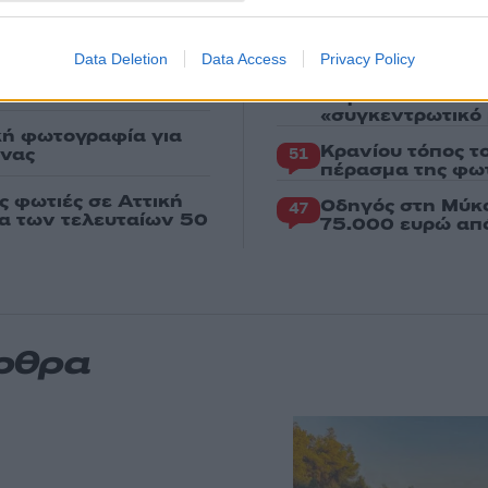
Canadair 515: Ο
127
ρέτησαν την
αεροσκάφους που
φωτιάς
Data Deletion
Data Access
Privacy Policy
Χασάμπης: Από το
Αυγερινός, Μουτ
85
ι» της AI της Google
Καρυστιανού: «Δ
«συγκεντρωτικό
κή φωτογραφία για
Κρανίου τόπος τ
ένας
51
πέρασμα της φωτ
ς φωτιές σε Αττική
Οδηγός στη Μύκο
47
ια των τελευταίων 50
75.000 ευρώ απ
άρθρα