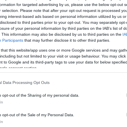
formation for targeted advertising by us, please use the below opt-out s
r selection. Please note that after your opt-out request is processed y
eing interest-based ads based on personal information utilized by us or
α
disclosed to third parties prior to your opt-out. You may separately opt-
losure of your personal information by third parties on the IAB’s list of
. This information may also be disclosed by us to third parties on the
IA
Participants
that may further disclose it to other third parties.
 that this website/app uses one or more Google services and may gath
Σχολίασε εδώ
including but not limited to your visit or usage behaviour. You may click 
 to Google and its third-party tags to use your data for below specifi
ogle consent section.
50
l Data Processing Opt Outs
o opt-out of the Sharing of my personal data.
In
2000 /
o opt-out of the Sale of my Personal Data.
Υποβολή σχολίου
In