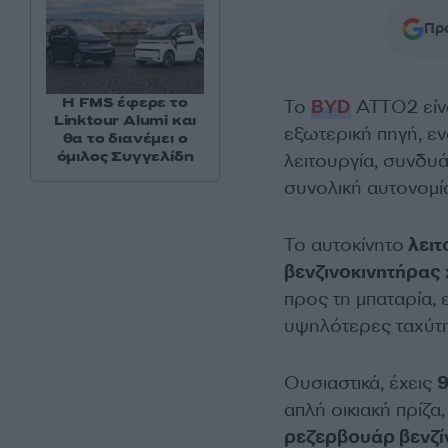
Προ
Η FMS έφερε το
Το
BYD
ATTO2 είνα
Linktour Alumi και
εξωτερική πηγή, εν
θα το διανέμει ο
όμιλος Συγγελίδη
λειτουργία, συνδυ
συνολική αυτονομία
Το αυτοκίνητο
λειτ
βενζινοκινητήρας 
προς τη μπαταρία,
υψηλότερες ταχύτη
Ουσιαστικά, έχεις
9
απλή οικιακή πρίζα
ρεζερβουάρ βενζί