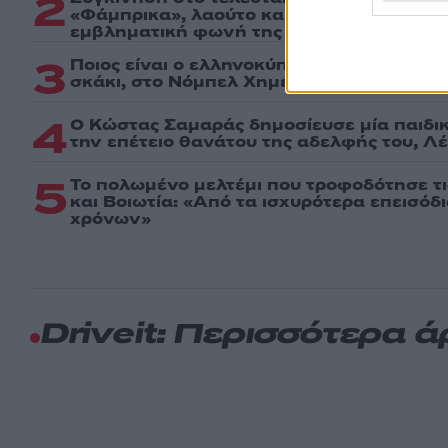
2
«Φάμπρικα», λαούτο και κλαρίνα αποχαι
εμβληματική φωνή της μεταπολίτευσης
3
Ποιος είναι ο ελληνοκύπριος Sir Ντέμης 
σκάκι, στο Νόμπελ Χημείας και στο «τιμόν
4
Ο Κώστας Σαμαράς δημοσίευσε μία παιδι
την επέτειο θανάτου της αδελφής του, Λ
5
Το πολωμένο μελτέμι που τροφοδότησε τι
και Βοιωτία: «Από τα ισχυρότερα επεισόδ
χρόνων»
Driveit: Περισσότερα 