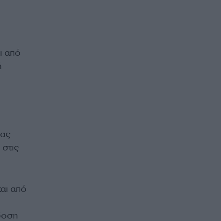
ι από
ή
ιας
, στις
και από
δοση