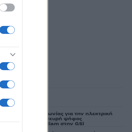
ασμένα
ν υπογραφή συμφωνίας για την ηλεκτρική
άδας – Κύπρου: «Ισχυρή ψήφος
 είσοδος της Meridiam στην GSI