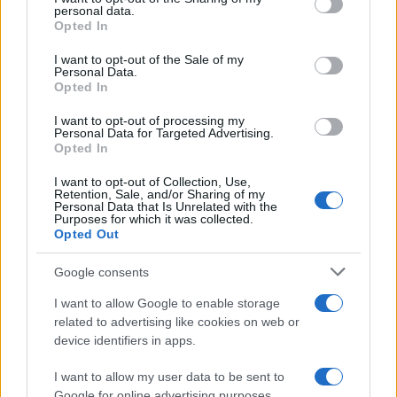
personal data.
δίκτυο 100% οπτικών ινών (FTTH) της ΔΕΗ
grant or deny consent to Google and its third-party tags to
Opted In
use your data for below specified purposes in below Google
FiberGrid έχει ήδη περάσει (είναι διαθέσιμο) από
consent section.
I want to opt-out of the Sale of my
95 περιοχές και 1,8 εκατ. νοικοκυριά και
Personal Data.
επιχειρήσεις (homes passed), εκ των οποίων 1
Opted In
εκατ. είναι ήδη έτοιμα για άμεση σύνδεση (ready
I want to opt-out of processing my
Personal Data for Targeted Advertising.
for service). Το στρατηγικό πλάνο ανάπτυξης του
Opted In
δικτύου FTTH της ΔΕΗ FiberGrid προβλέπει την
I want to opt-out of Collection, Use,
κάλυψη 3,8 εκατ. νοικοκυριών και επιχειρήσεων
Retention, Sale, and/or Sharing of my
έως το 2028, ενισχύοντας διαρκώς την
Personal Data that Is Unrelated with the
Purposes for which it was collected.
πρόσβαση σε υπερυψηλές ταχύτητες internet
Opted Out
σε ολόκληρη τη χώρα. Σημειωτέον ότι η ΔΕΗ
Google consents
συγκέντρωσε προσφορές 4 δισ. ευρώ μέσω
της αύξησης κεφαλαίου, με τα κεφάλαια να
I want to allow Google to enable storage
related to advertising like cookies on web or
οδηγούνται στη χρηματοδότηση επενδυτικού
device identifiers in apps.
πλάνου 24 δισ.
I want to allow my user data to be sent to
Google for online advertising purposes.