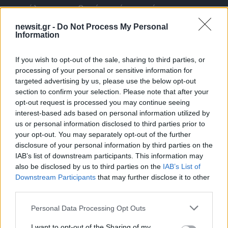
αποτέλεσμα η φθηνή εγχώρια ενέργεια να
αποθηκεύεται τη νύχτα σε γειτονικές χώρες. Η
newsit.gr -
Do Not Process My Personal
αποθήκευση είναι κρίσιμη όχι μόνο για τη
Information
σταθερότητα του δικτύου, αλλά και για να
If you wish to opt-out of the sale, sharing to third parties, or
περάσει το οικονομικό όφελος στη λαϊκή
processing of your personal or sensitive information for
κατανάλωση.
targeted advertising by us, please use the below opt-out
section to confirm your selection. Please note that after your
opt-out request is processed you may continue seeing
Σταθερά με ΔΕΗ
interest-based ads based on personal information utilized by
us or personal information disclosed to third parties prior to
your opt-out. You may separately opt-out of the further
Δυνατή είσοδο επιχειρεί η ΔΕΗ στη σταθερή
disclosure of your personal information by third parties on the
τηλεφωνία, προσθέτοντας μια πρόσθετη
IAB’s list of downstream participants. This information may
also be disclosed by us to third parties on the
IAB’s List of
υπηρεσία σταθερής τηλεφωνίας -στο
Downstream Participants
that may further disclose it to other
υφιστάμενο πρόγραμμα ΔΕH Fiber- με 4 ευρώ
third parties.
ανά μήνα. Η εταιρεία προχωράει με γοργούς
Please note that this website/app uses one or more Google
Personal Data Processing Opt Outs
ρυθμούς την ανάπτυξη δικτύου οπτικής ίνας.
services and may gather and store information including but
Είναι ενδεικτικό ότι μέσα σε μόλις τρία χρόνια, το
not limited to your visit or usage behaviour. You may click to
I want to opt-out of the Sharing of my