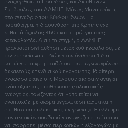
αναφέρθηκε ο Πρόεδρος και Διευθύνων
Σύμβουλος του ΑΔΜΗΕ, Μάνος Μανουσάκης,
στο συνέδριο του Κύκλου Ιδεών. Για
παράδειγμα, η διασύνδεση της Κρήτης έχει
καθαρό όφελος 450 εκατ. ευρώ για τους
καταναλωτές. Αυτή τη στιγμή, ο ΑΔΜΗΕ
πραγματοποιεί αύξηση μετοχικού κεφαλαίου, με
την εταιρεία να επιδιώκει την άντληση 1 δισ.
ευρώ για τη χρηματοδότηση του εγκεκριμένου
δεκαετούς επενδυτικού πλάνου της. Ιδιαίτερη
αναφορά έκανε ο κ. Μανουσάκης στην ανάγκη
ανάπτυξης της αποθήκευσης ηλεκτρικής
ενέργειας, τονίζοντας ότι «απαιτείται να
αναπτυχθεί με ακόμα μεγαλύτερη ταχύτητα η
αποθήκευση ηλεκτρικής ενέργειας». Η έλλειψη
των σχετικών υποδομών αναγκάζει το σύστημα
να ισορροπεί μέσω περικοπών ή εξαγωγών, με