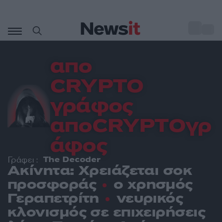
Μετάβαση
σε
o
29
περιεχόμενο
απο
CRYPTO
γράφος
αποCRYPTOγρ
άφος
The Decoder
Γράφει :
Ακίνητα: Χρειάζεται σοκ
προσφοράς
ο χρησμός
Γεραπετρίτη
νευρικός
κλονισμός σε επιχειρήσεις