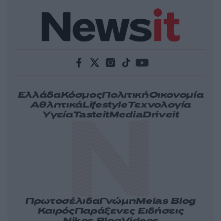
Ελλάδα
Κόσμος
Πολιτική
Οικονομία
Αθλητικά
Lifestyle
Τεχνολογία
Υγεία
Tasteit
Media
Driveit
Πρωτοσέλιδα
Γνώμη
Melas Blog
Καιρός
Παράξενες Ειδήσεις