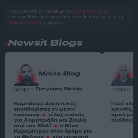
Ακολουθήστε το Νewsit.gr στο
Google News
και
ενημερωθείτε πρώτοι για όλη την ειδησεογραφία και τα
τελευταία νέα
της ημέρας
Newsit Blogs
Melas Blog
Γρηγόρης Μελάς
Γ
Γράφει :
Γράφει :
Καμπάνες: Διοικητικές
Γιατί «λά
εκκαθαρίσεις εν μέσω
χρυσός, ε
καύσωνα
τέλος εποχής
αρχή μια
για Δημητριάδη και Ζούλα
ανόδου;
από τον ΣΚΑΪ
η Μίνα
Καραμήτρου στον δρόμο για
το Φάληρο
νέα εκπομπή