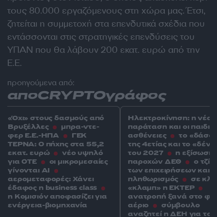
τους 80.000 εργαζόμενους στη χώρα μας. Έτσι,
ζητείται η συμμετοχή στα επενδυτικά σχέδια που
εντάσσονται στις στρατηγικές επενδύσεις του
ΥΠΑΝ που θα λάβουν 200 εκατ. ευρώ από την
Ε.Ε.
προηγούμενα από:
αποCRYPTOγράφος
«Όχι» στους δασμούς από
Ηλεκτροκίνηση: η νέα
Βρυξέλλες
μπρα-ντε-
παράταση και οι παιδικ
φερ Ε.Ε.-ΗΠΑ
ΓΕΚ
ασθένειες
το «δάσο
ΤΕΡΝΑ: Ο πήχης στα 55,2
της 4ετίας και το «δέντ
εκατ. ευρώ
νέο υψηλό
του 2027
η εξίσωση
για ΟΤΕ
οι μικρομεσαίες
παροχών ΔΕΘ
ο τζίρ
γίνονται ΑΙ
των επιχειρήσεων και ο
αερομεταφορές: Χάνει
πληθωρισμός
σε κλε
έδαφος η business class
«κλαμπ» η ΕΚΤΕΡ
η Κομισιόν αποφασίζει για
ανατροπή ξανά στο φυ
ενέργεια-βιομηχανία
αέριο
σύμβουλο
αναζητεί η ΔΕΗ για το 