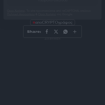
Υποβολή σχολίου
Όροι Χρήσης
. Το site προστατεύεται από reCAPTCHA, ισχύουν
Πολιτική Απορρήτου
&
Όροι Χρήσης
της Google.
αποCRYPTOγράφος
Share:
ΔΙΑΦΗΜΙΣΗ