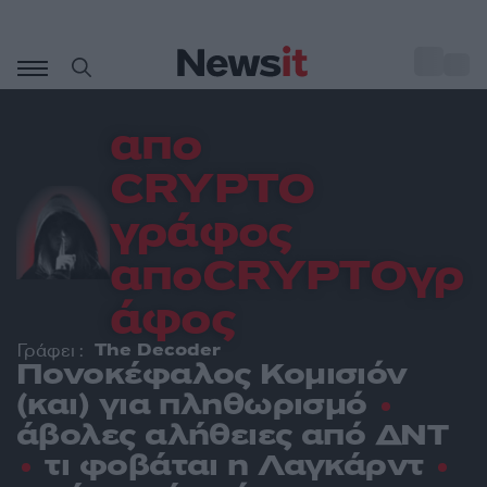
Μετάβαση
σε
o
27
περιεχόμενο
απο
CRYPTO
γράφος
αποCRYPTOγρ
άφος
The Decoder
Γράφει :
Πονοκέφαλος Κομισιόν
(και) για πληθωρισμό
άβολες αλήθειες από ΔΝΤ
τι φοβάται η Λαγκάρντ