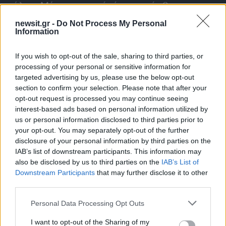
πόλεις. Μένει να φανεί εάν το τοπίο θα
ξεκαθαρίσει τις επόμενες μέρες.
newsit.gr -
Do Not Process My Personal
Information
Πράσινο φως από το ΣτΕ για
If you wish to opt-out of the sale, sharing to third parties, or
Aenaon
processing of your personal or sensitive information for
targeted advertising by us, please use the below opt-out
section to confirm your selection. Please note that after your
Ανοιχτός είναι ο δρόμος για τις υπογραφές το
opt-out request is processed you may continue seeing
έργο της κατασκευής του νέου Μητροπολιτικού
interest-based ads based on personal information utilized by
us or personal information disclosed to third parties prior to
Πάρκου Φαλήρου, το οποίο θα φέρει την
your opt-out. You may separately opt-out of the further
ονομασία «Αenaon», με προϋπολογισμό της
disclosure of your personal information by third parties on the
τάξεως των 320 εκατ. ευρώ. Πληροφορίες
IAB’s list of downstream participants. This information may
also be disclosed by us to third parties on the
IAB’s List of
αναφέρουν ότι το Συμβούλιο της Επικρατείας
Downstream Participants
that may further disclose it to other
απέρριψε την προσφυγή που είχε καταθέσει η
third parties.
Aktor κατά των όρων του διαγωνισμού. Ως
Please note that this website/app uses one or more Google
Personal Data Processing Opt Outs
αποτέλεσμα, το έργο με ανάδοχο την
services and may gather and store information including but
κοινοπραξία ΤΕΡΝΑ-METKA βρίσκεται στην
not limited to your visit or usage behaviour. You may click to
I want to opt-out of the Sharing of my