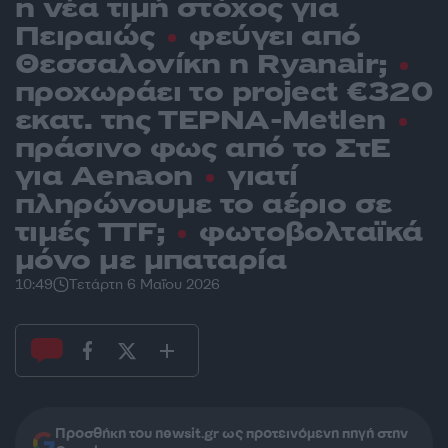
η νέα τιμή στόχος για
Πειραιώς
φεύγει από
Θεσσαλονίκη η Ryanair;
προχωράει το project €320
εκατ. της ΤΕΡΝΑ-Metlen
πράσινο φως από το ΣτΕ
για Aenaon
γιατί
πληρώνουμε το αέριο σε
τιμές TTF;
φωτοβολταϊκά
μόνο με μπαταρία
10:49
Τετάρτη 6 Μαΐου 2026
Προσθήκη του newsit.gr ως προτεινόμενη πηγή στην