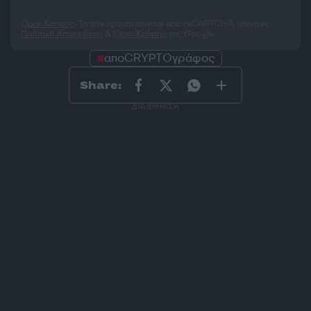
Όροι Χρήσης
. Το site προστατεύεται από reCAPTCHA, ισχύουν
Πολιτική Απορρήτου
&
Όροι Χρήσης
της Google.
αποCRYPTOγράφος
Share:
ΔΙΑΦΗΜΙΣΗ