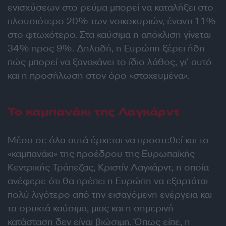
ενισχύσεων στο ρεύμα μπορεί να καταλήξει στο
πλουσιότερο 20% των νοικοκυριών, έναντι 11%
στο φτωχότερο. Στα καύσιμα η απόκλιση γίνεται
34% προς 9%. Δηλαδή, η Ευρώπη ξέρει ήδη
πώς μπορεί να ξανακάνει το ίδιο λάθος, γι’ αυτό
και η προσήλωση στον όρο «στοχευμένα».
Το καμπανάκι της Λαγκάρντ
Μέσα σε όλα αυτά έρχεται να προστεθεί και το
«καμπανάκι» της προέδρου της Ευρωπαϊκής
Κεντρικής Τράπεζας, Κριστίν Λαγκάρντ, η οποία
ανέφερε ότι θα πρέπει η Ευρώπη να εξαρτάται
πολύ λιγότερο από την εισαγόμενη ενέργεια και
τα ορυκτά καύσιμα, μιας και η σημερινή
κατάσταση δεν είναι βιώσιμη. Όπως είπε, η