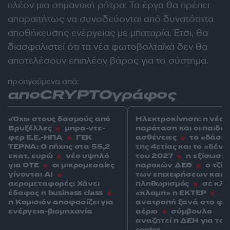
πλέον μια σημαντική ρήτρα: Τα έργα θα πρέπει
απαραιτήτως να συνοδεύονται από δυνατότητα
αποθήκευσης ενέργειας με μπαταρία. Έτσι, θα
διασφαλιστεί ότι τα νέα φωτοβολταϊκά δεν θα
αποτελέσουν επιπλέον βάρος για το σύστημα.
προηγούμενα από:
αποCRYPTOγράφος
«Όχι» στους δασμούς από
Ηλεκτροκίνηση: η νέα
Βρυξέλλες
μπρα-ντε-
παράταση και οι παιδικ
φερ Ε.Ε.-ΗΠΑ
ΓΕΚ
ασθένειες
το «δάσο
ΤΕΡΝΑ: Ο πήχης στα 55,2
της 4ετίας και το «δέντ
εκατ. ευρώ
νέο υψηλό
του 2027
η εξίσωση
για ΟΤΕ
οι μικρομεσαίες
παροχών ΔΕΘ
ο τζίρ
γίνονται ΑΙ
των επιχειρήσεων και ο
αερομεταφορές: Χάνει
πληθωρισμός
σε κλε
έδαφος η business class
«κλαμπ» η ΕΚΤΕΡ
η Κομισιόν αποφασίζει για
ανατροπή ξανά στο φυ
ενέργεια-βιομηχανία
αέριο
σύμβουλο
αναζητεί η ΔΕΗ για το 
center