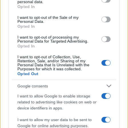
personal data.
τελική ευθεία για τη συμβασιοποίησή του,
grant or deny consent to Google and its third-party tags to
Opted In
use your data for below specified purposes in below Google
αφότου ολοκληρωθεί και ο προσυμβατικός
consent section.
I want to opt-out of the Sale of my
έλεγχος νομιμότητας από το Ελεγκτικό Συνέδριο.
Personal Data.
Στη συνολική ανάπλαση, σε έκταση 541
Opted In
στρεμμάτων, θα ενσωματωθεί το γήπεδο του
I want to opt-out of processing my
Personal Data for Targeted Advertising.
Tae Kwon Do, το οποίο θα αποκτήσει νέους
Opted In
ρόλους, αλλά και η Πλατεία Νερού, μετά την
οριστική παραχώρησή τους από την ΕΤΑΔ στην
I want to opt-out of Collection, Use,
Retention, Sale, and/or Sharing of my
Περιφέρεια Αττικής για τα επόμενα 40 χρόνια.
Personal Data that Is Unrelated with the
Purposes for which it was collected.
Opted Out
Για ποιο λόγο πληρώνουμε το
Google consents
αέριο σε τιμές TTF;
I want to allow Google to enable storage
related to advertising like cookies on web or
device identifiers in apps.
Την έντονη αντιστοιχία μεταξύ της τιμής του
ευρωπαϊκού συμβολαίου TTF και των τιμολογίων
I want to allow my user data to be sent to
λιανικής στο φυσικό αέριο της χώρας μας
Google for online advertising purposes.