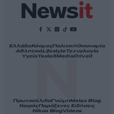
Ελλάδα
Κόσμος
Πολιτική
Οικονομία
Αθλητικά
Lifestyle
Τεχνολογία
Υγεία
Tasteit
Media
Driveit
Πρωτοσέλιδα
Γνώμη
Melas Blog
Καιρός
Παράξενες Ειδήσεις
Nikos Blog
Videos