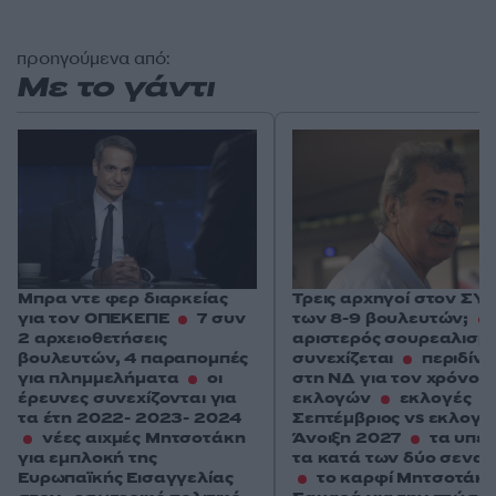
προηγούμενα από:
Με το γάντι
Μπρα ντε φερ διαρκείας
Τρεις αρχηγοί στον ΣΥ
για τον ΟΠΕΚΕΠΕ
7 συν
των 8-9 βουλευτών;
2 αρχειοθετήσεις
αριστερός σουρεαλισμ
βουλευτών, 4 παραπομπές
συνεχίζεται
περιδίν
για πλημμελήματα
οι
στη ΝΔ για τον χρόνο 
έρευνες συνεχίζονται για
εκλογών
εκλογές
τα έτη 2022- 2023- 2024
Σεπτέμβριος vs εκλογέ
νέες αιχμές Μητσοτάκη
Άνοιξη 2027
τα υπέρ
για εμπλοκή της
τα κατά των δύο σεναρ
Ευρωπαϊκής Εισαγγελίας
το καρφί Μητσοτάκη