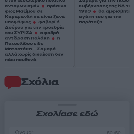
στον «εσωτερικό πολιτικό
Σαμαρά για την πτώση 
ανταγωνισμό»
πράσινο
κυβέρνησης της ΝΔ το
φως Μαξίμου σε
1993
θα αμφισβητηθ
Καραμανλή να είναι ξανά
αγάπη του για την
υποψήφιος
φαβορί ή
παράταξη
Δούρου για την προεδρία
του ΣΥΡΙΖΑ
σφοδρή
αντίδραση Πολάκη
η
Πατουλίδου είδε
Μητσοτάκη – Σαμαρά
αλλά χωρίς δικαίωση δεν
πάει πουθενά
Σχόλια
Σχολίασε εδώ
50 /50