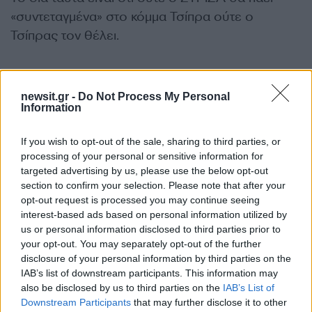
«συντεταγμένα» στο κόμμα Τσίπρα ούτε ο
Τσίπρας τον θέλει.
Έτοιμος ο Χαρίτσης
newsit.gr -
Do Not Process My Personal
Information
Ο Αλέξης Χαρίτσης που ήδη παραιτήθηκε από
πρόεδρος της Νέας Αριστεράς,
πιθανόν θα
If you wish to opt-out of the sale, sharing to third parties, or
processing of your personal or sensitive information for
είναι από τους πρώτους
που θα φύγει από
targeted advertising by us, please use the below opt-out
βουλευτής για να ενταχθεί στο κόμμα Τσίπρα.
section to confirm your selection. Please note that after your
Δεν θέλει να αφήσει ξεκρέμαστους τους
opt-out request is processed you may continue seeing
interest-based ads based on personal information utilized by
συνεργάτες του και μαθαίνω ότι
ψάχνει για την
us or personal information disclosed to third parties prior to
αποκατάσταση τους.
your opt-out. You may separately opt-out of the further
disclosure of your personal information by third parties on the
IAB’s list of downstream participants. This information may
Τον
Ιούνιο
, τον «μήνα του θερισμού» έδειξε ο
also be disclosed by us to third parties on the
IAB’s List of
Αλέξης Τσίπρας για την
ανακοίνωση του
Downstream Participants
that may further disclose it to other