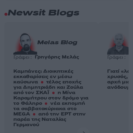
Newsit Blogs
Melas Blog
Γρηγόρης Μελάς
Γ
Γράφει :
Γράφει :
Καμπάνες: Διοικητικές
Γιατί «λά
εκκαθαρίσεις εν μέσω
χρυσός, ε
καύσωνα
τέλος εποχής
αρχή μια
για Δημητριάδη και Ζούλα
ανόδου;
από τον ΣΚΑΪ
η Μίνα
Καραμήτρου στον δρόμο για
το Φάληρο
νέα εκπομπή
τα σαββατοκύριακα στο
MEGA
από την ΕΡΤ στην
παρέα της Ναταλίας
Γερμανού