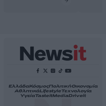
Ελλάδα
Κόσμος
Πολιτική
Οικονομία
Αθλητικά
Lifestyle
Τεχνολογία
Υγεία
Tasteit
Media
Driveit