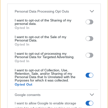
κόμματος του
. Οπότε κοντός ψαλμός
third parties.
αλληλούια. Δεν έχει καταλήξει στο όνομα. Υπό
Please note that this website/app uses one or more Google
Personal Data Processing Opt Outs
επεξεργασία είναι και το site του νέου κόμματος.
services and may gather and store information including but
not limited to your visit or usage behaviour. You may click to
I want to opt-out of the Sharing of my
personal data.
grant or deny consent to Google and its third-party tags to
Τεχνικού χαρακτήρα είναι κυρίως οι
Opted In
use your data for below specified purposes in below Google
λεπτομέρειες που έχουν μείνει.
consent section.
I want to opt-out of the Sale of my
Personal Data.
Opted In
Εκλογές το 2027
I want to opt-out of processing my
Personal Data for Targeted Advertising.
Opted In
Οι πληροφορίες αναφέρουν ακόμη ότι ο πρώην
I want to opt-out of Collection, Use,
πρωθυπουργός δεν πιστεύει ότι θα γίνουν
Retention, Sale, and/or Sharing of my
Personal Data that Is Unrelated with the
πρόωρες εκλογές τον Σεπτέμβριο – Οκτώβριο.
Purposes for which it was collected.
Θεωρεί ότι ο Κυριάκος Μητσοτάκης καλλιεργεί
Opted Out
τεχνηέντως αυτό το σενάριο για να συσπειρώσει
Google consents
το κόμμα του.
Θα πάει εκλογές στο τέλος της
τετραετίας
I want to allow Google to enable storage
διότι δεν έχει να κερδίσει κάτι αν τις