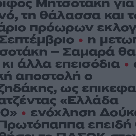
ρίφος Μητσοτάκη για
νό, τη θάλασσα και τ
άριο πρόωρων εκλο
 Σεπτέμβριο
η μετω
σοτάκη – Σαμαρά θα
ι κι άλλα επεισόδια
ική αποστολή ο
ζηδάκης, ως επικεφ
 ατζέντας «Ελλάδα
30»
ενόχληση Δούκ
 Πρωτόπαππα επειδή