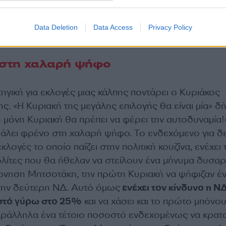
ρο ο Σαμαράς που σκέφτεται να κάνει δικό του κόμμα
α πόδια και είναι αμετακίνητοι» μου είπε χαρακτηριστ
 υπουργός.
Data Deletion
Data Access
Privacy Policy
στη χαλαρή ψήφο
ηγική για εκλογές μιας κάλπης ποντάρει ο Κυριάκος
ς. «Η Κυριακή της μεγάλης επιλογής θα είναι μία» δ
η μόνη Κυριακή θα πρέπει να φέρει την αυτοδυναμία!»
βάλει φρένο στη χαλαρή ψήφο. Το ενδεχόμενο για δ
 εκλογές το οποίο παίζει στην πολιτική κουζίνα, ενέχει 
ολίτες που θα ήθελαν να στείλουν ένα μήνυμα δυσα
ρνηση Μητσοτάκη, την πρώτη Κυριακή να ψήφιζαν έν
 την δεύτερη ΝΔ. Αυτό όμως
ενέχει τον κίνδυνο η Ν
στό γύρω στο 25%
και να χάσει και το πρώτο μπόνο
ράλληλα ένα τέτοιο ποσοστό ενδεχομένως να κρατ