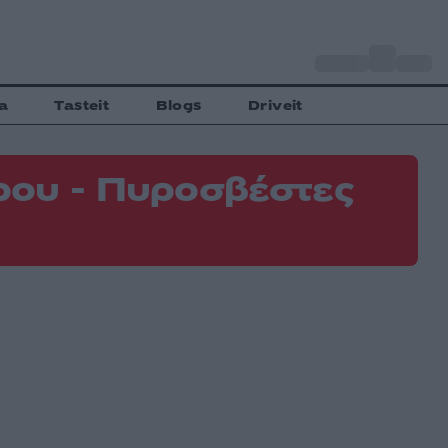
o
Αθήνα
31
C
a
Tasteit
Blogs
Driveit
ρου - Πυροσβέστες