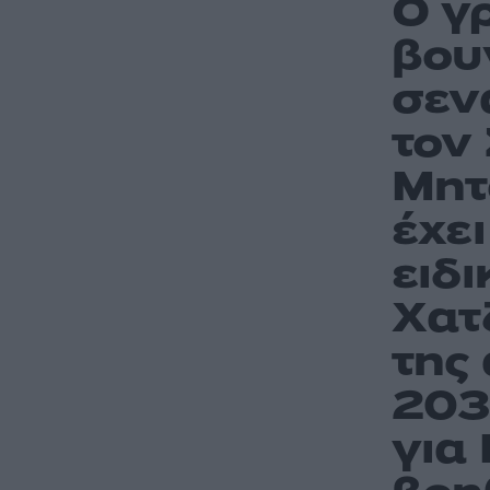
Ο γ
βου
σεν
τον
Μητ
έχε
ειδ
Χατ
της
20
για