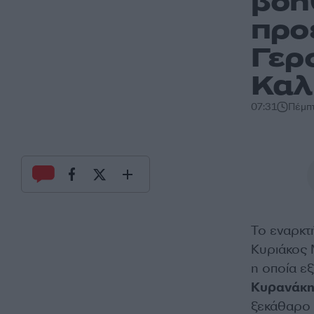
βοη
προ
Γερ
Καλ
07:31
Πέμπτ
Το εναρκτ
Κυριάκος 
η οποία εξ
Κυρανάκ
ξεκάθαρο ό