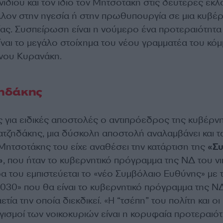
νιδιού και τον ίδιο τον Μητσοτάκη στις δεύτερες εκλ
λλον στην ηγεσία ή στην πρωθυπουργία σε μια κυβέ
ας. Συσπείρωση είναι η νούμερο ένα προτεραιότητα
είναι το μεγάλο στοίχημα του νέου γραμματέα του κό
νου Κυρανάκη.
ηδάκης
για ειδικές αποστολές ο αντιπρόεδρος της κυβέρν
τζηδάκης, μια δύσκολη αποστολή αναλαμβάνει και 
Μητσοτάκης του είχε αναθέσει την κατάρτιση της
«Σ
»
, που ήταν το κυβερνητικό πρόγραμμα της ΝΔ του 
α του εμπιστεύεται το «νέο Συμβόλαιο Ευθύνης» με 
2030» που θα είναι το κυβερνητικό πρόγραμμα της ΝΔ
αετία την οποία διεκδικεί. «Η “τσέπη” του πολίτη και οι
ισμοί των νοικοκυριών είναι η κορυφαία προτεραιότ