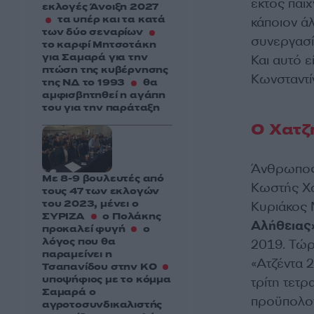
εκτός παιχ
εκλογές Άνοιξη 2027
τα υπέρ και τα κατά
κάποιον ά
των δύο σεναρίων
συνεργασί
το καρφί Μητσοτάκη
για Σαμαρά για την
Και αυτό 
πτώση της κυβέρνησης
Κωνσταντί
της ΝΔ το 1993
θα
αμφισβητηθεί η αγάπη
του για την παράταξη
Ο Χατζ
Άνθρωπος 
Με 8-9 βουλευτές από
Κωστής Χα
τους 47 των εκλογών
του 2023, μένει ο
Κυριάκος 
ΣΥΡΙΖΑ
ο Πολάκης
Αλήθειας
προκαλεί φυγή
ο
λόγος που θα
2019. Τώρ
παραμείνει η
«Ατζέντα 
Τσαπανίδου στην ΚΟ
υποψήφιος με το κόμμα
τρίτη τετρ
Σαμαρά ο
προϋπολογ
αγροτοσυνδικαλιστής