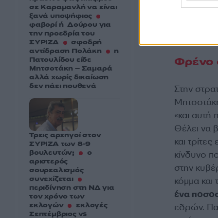
περισσότε
σε Καραμανλή να είναι
στηλώσει τ
ξανά υποψήφιος
φαβορί ή Δούρου για
κορυφαίος
την προεδρία του
ΣΥΡΙΖΑ
σφοδρή
αντίδραση Πολάκη
η
Φρένο 
Πατουλίδου είδε
Μητσοτάκη – Σαμαρά
αλλά χωρίς δικαίωση
δεν πάει πουθενά
Στην στρατ
Μητσοτάκη
«και αυτή 
Θέλει να 
Τρεις αρχηγοί στον
και τρίτες
ΣΥΡΙΖΑ των 8-9
βουλευτών;
ο
κίνδυνο π
αριστερός
στην κυβέ
σουρεαλισμός
συνεχίζεται
κόμμα και
περιδίνηση στη ΝΔ για
ένα ποσο
τον χρόνο των
εκλογών
εκλογές
εδρών. Πα
Σεπτέμβριος vs