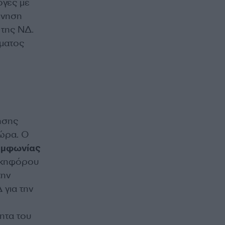
ογές με
ρνηση
 της ΝΔ.
μματος
ησης
τώρα. Ο
υμφωνίας
νικηφόρου
την
 για την
ητα του