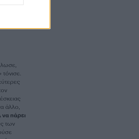
. «Έχουν
ικά
ήλωσε,
 τόνισε.
εύτερες
τον
ρέσκειας
α άλλο,
Δ να πάρει
υς των
ούσε