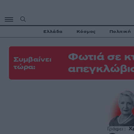
Μετάβαση
σε
περιεχόμενο
Ελλάδα
Κόσμος
Πολιτική
Φωτιά σε κ
Συμβαίνει
απεγκλώβι
τώρα:
Χ
Γράφει :