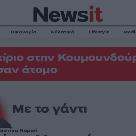
Οικονομία
Αθλητικά
Lifestyle
Medi
τίριο στην Κουμουνδού
σαν άτομο
Με το γάντι
ριστίνα Κοραή