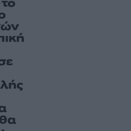
 το
ο
γών
πική
σε
αλής
α
 θα