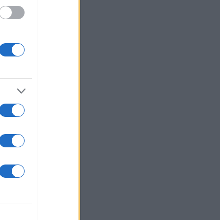
ι στον
έκανε,
πίσης του
ή της,
υς «με
 τους στα
ερα»,
 την
ούτε ο
και πολύ