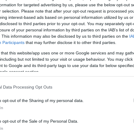
formation for targeted advertising by us, please use the below opt-out s
εκλογές, το οικονομικό πακέτο Πιερρακάκη κλπ. «Όταν 
r selection. Please note that after your opt-out request is processed y
 ο αγώνας κερδίζεται από τα πρώτα χιλιόμετρα, ο κ
eing interest-based ads based on personal information utilized by us or
δρόμος έχει ρυθμό από νωρίς» πρόσθεσε ο πρωθ
disclosed to third parties prior to your opt-out. You may separately opt-
αι κάλεσε τον Κυρανάκη να πατήσει γκάζι από τώρα. Α
losure of your personal information by third parties on the IAB’s list of
. This information may also be disclosed by us to third parties on the
IA
 και ο ίδιος, από την Ρόδο το Σάββατο.
Participants
that may further disclose it to other third parties.
 that this website/app uses one or more Google services and may gath
including but not limited to your visit or usage behaviour. You may click 
 to Google and its third-party tags to use your data for below specifi
ogle consent section.
ς το μεσημέρι ο πρωθυπουργός δεν είχε αποφασίσε
υ θα απαντήσει στον πρώην πρωθυπουργό
Αντώνη Σ
l Data Processing Opt Outs
ηκε δύο εισηγήσεις στις συσκέψεις με τους στενούς 
. Οι μεν του είπαν να μην το κάνει και να εμφανιστεί
o opt-out of the Sharing of my personal data.
In
εται να προκαλέσει δεξιά κοινά που βλέπουν θετικά 
Σήμερα ο πρωθυπουργός
έχει συνέντευξη με τον Νίκ
o opt-out of the Sale of my Personal Data.
ολάου
και σίγουρα θα τον ρωτήσει για τον Σαμαρά οπ
In
πει ό,τι θέλει. Οι περισσότεροι καθώς βλέπουν ότι υ