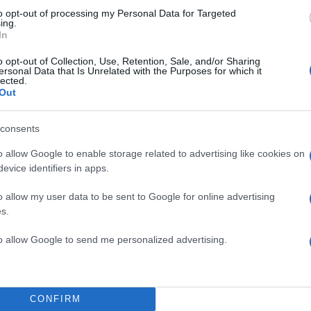
to opt-out of processing my Personal Data for Targeted
αξύ των δύο ανδρών τάχθηκαν υπέρ του να απαντήσε
ing.
υπουργό και με την ομιλία του στην Π.Ε, όπως και 
In
ζοντας παράλληλα και τον Κώστα Καραμανλή. που ε
o opt-out of Collection, Use, Retention, Sale, and/or Sharing
ει σκληρή κριτική.
ersonal Data that Is Unrelated with the Purposes for which it
lected.
Out
ίνητοι!
consents
o allow Google to enable storage related to advertising like cookies on
ε πεντακάθαρο μήνυμα, η ΝΔ δεν χάνει ούτε την ψυχ
evice identifiers in apps.
τον βηματισμό της» δήλωσε και άφησε αιχμές για όσο
o allow my user data to be sent to Google for online advertising
εση από την ασφάλεια του καναπέ αμφισβητούν τον
s.
ό της ευθύνης». «
Είναι εκείνοι που πνίγονται μόνοι
ρά
, ξεχνώντας ότι εμείς τα κρατάμε γαλάζια και ελεύθ
to allow Google to send me personalized advertising.
ουσιάζοντας την κυβερνητική πολιτική στην άμυνα και
πολιτική. Έγκυρες πηγές από την ΝΔ μου έλεγαν ότι 
ς ούτε ο Καραμανλής θέλουν την επαναπροσέγγιση 
CONFIRM