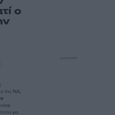
ν
τί ο
ην
ΔΙΑΦΗΜΙΣΗ
ς
ς της ΝΔ,
νο
είναι
ότητα για