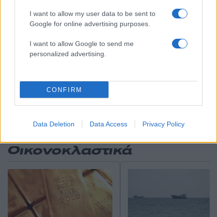
μνημόνια.
I want to allow my user data to be sent to
Google for online advertising purposes.
Είναι οι φυγόκεντρες δυνάμεις στην Ε.Ε. που
I want to allow Google to send me
φαίνεται να κυριαρχούν πλέον σε ένα κέντρο
personalized advertising.
αποφάσεων, που οι κεντρομόλες δυνάμεις
χάνουν ολοένα και περισσότερο τον έλεγχο,
CONFIRM
καθώς οι Βρυξέλλες στροβιλίζονται ανεξέλεγκτα
μπροστά στο εύρος της κρίσης. Και στις μεγάλες
απαντήσεις που αυτή απαιτεί.
Data Deletion
Data Access
Privacy Policy
προηγούμενα από:
Οικονοκλαστικά