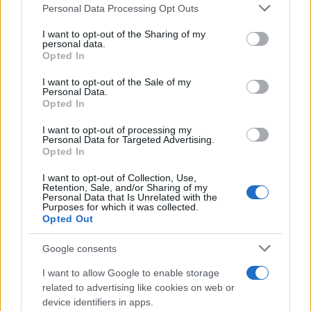
κάποια «λογική», θα απογοητευθεί.
Please note that this website/app uses one or more Google
Personal Data Processing Opt Outs
services and may gather and store information including but
not limited to your visit or usage behaviour. You may click to
I want to opt-out of the Sharing of my
Η ανακοίνωση της εντολής της Κομισιόν απλώς
personal data.
grant or deny consent to Google and its third-party tags to
Opted In
κρύβει πίσω της για άλλη μία φορά την απόδειξη
use your data for below specified purposes in below Google
ότι κανένας – και κυρίως οι ισχυροί της
consent section.
I want to opt-out of the Sale of my
Personal Data.
Ευρωζώνης – δεν ενδιαφέρεται για ένα «κοινό»
Opted In
σχέδιο αντιμετώπισης της κρίσης.
I want to opt-out of processing my
Personal Data for Targeted Advertising.
Opted In
Αυτό που κυριαρχεί πίσω από την κυνική
απόφαση της Κομισιόν είναι η «λογική» του «ο
I want to opt-out of Collection, Use,
Retention, Sale, and/or Sharing of my
σώζων εαυτόν σωθήτω…».
Personal Data that Is Unrelated with the
Purposes for which it was collected.
Opted Out
Και τίποτα άλλο.
Google consents
Δεν είναι πλέον ο «παραλογισμός» ή η
I want to allow Google to enable storage
related to advertising like cookies on web or
«ανικανότητα» της Κομισιόν, που γνωρίσαμε στην
device identifiers in apps.
προηγούμενη κρίση στην Ελλάδα με τα τρία