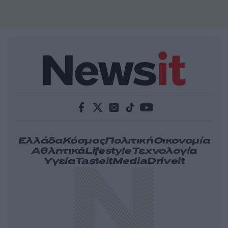
Ελλάδα
Κόσμος
Πολιτική
Οικονομία
Αθλητικά
Lifestyle
Τεχνολογία
Υγεία
Tasteit
Media
Driveit