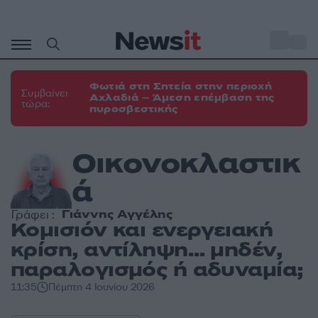
Μετάβαση
σε
o
29
περιεχόμενο
Φωτιά στη Σητεία στην περιοχή
Συμβαίνει
Αχλαδιά – Άμεση επέμβαση της
τώρα:
πυροσβεστικής
Οικονοκλαστικ
ά
Γιάννης Αγγέλης
Γράφει :
Κομισιόν και ενεργειακή
κρίση, αντίληψη… μηδέν,
παραλογισμός ή αδυναμία;
11:35
Πέμπτη 4 Ιουνίου 2026