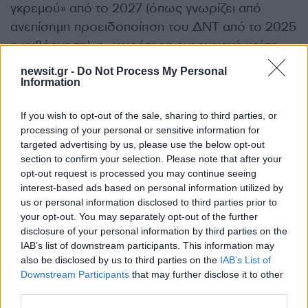
γκρεμού» από το 2027 (όπως γνωρίζει από
ανεπίσημη προειδοποίηση του ΔΝΤ από το 2025
η κυβέρνηση), η «χειρότερη ενεργειακή κρίση»
θα πρέπει να αντιμετωπιστεί με … 780 εκατ. Ευρώ
newsit.gr -
Do Not Process My Personal
ετησίως σε επενδύσεις.
Information
If you wish to opt-out of the sale, sharing to third parties, or
Πιο συγκεκριμένα για την Ελλάδα η «απόφαση»
processing of your personal or sensitive information for
αυτή αφορά σε μία κατάσταση όπου οι αυξήσεις
targeted advertising by us, please use the below opt-out
στις ενεργειακές τιμές τον Μάιο ξεπέρασαν το
section to confirm your selection. Please note that after your
opt-out request is processed you may continue seeing
20,2% δηλαδή ήταν σε διπλάσιο ύψος από τον
interest-based ads based on personal information utilized by
ευρωπαϊκό μέσο όρο (11,1%). Και με τις
us or personal information disclosed to third parties prior to
αυξήσεις στα νωπά τρόφιμα στο 7,9% ήτοι
your opt-out. You may separately opt-out of the further
σχεδόν σε διπλάσιο ύψος από τον ευρωπαϊκό
disclosure of your personal information by third parties on the
IAB’s list of downstream participants. This information may
μέσο όρο (4,2%).
also be disclosed by us to third parties on the
IAB’s List of
Downstream Participants
that may further disclose it to other
Αν κάποιος ψάχνει να βρεί κάπου … κρυμμένη
third parties.