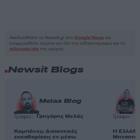
Ακολουθήστε το Νewsit.gr στο
Google News
και
ενημερωθείτε πρώτοι για όλη την ειδησεογραφία και τα
τελευταία νέα
της ημέρας
Newsit Blogs
Melas Blog
Γρηγόρης Μελάς
Π
Γράφει :
Γράφει :
Καμπάνες: Διοικητικές
Η Ελλάδα 
εκκαθαρίσεις εν μέσω
Μητσοτάκη