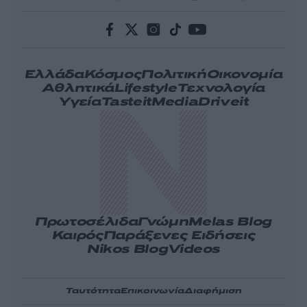
Ελλάδα
Κόσμος
Πολιτική
Οικονομία
Αθλητικά
Lifestyle
Τεχνολογία
Υγεία
Tasteit
Media
Driveit
Πρωτοσέλιδα
Γνώμη
Melas Blog
Καιρός
Παράξενες Ειδήσεις
Nikos Blog
Videos
Ταυτότητα
Επικοινωνία
Διαφήμιση