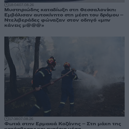
18:04
07.08.26
Μυστηριώδης καταδίωξη στη Θεσσαλονίκη:
Εμβόλισαν αυτοκίνητο στη μέση του δρόμου –
Ντελιβεράδες φώναζαν στον οδηγό «μην
κάνεις μ@@@»
17:38
07.08.26
Φωτιά στην Ερμακιά Κοζάνης – Στη μάχη της