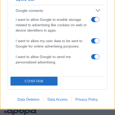
130
κατασκευή του αεροσκάφους που θα
επιχειρεί και τη νύχτα στα μέτωπα της
Google consents
φωτιάς
I want to allow Google to enable storage
Marfin: Η 46χρονη πήρε προθεσμία για
92
να απολογηθεί την Τρίτη – «Είναι αθώα,
related to advertising like cookies on web or
συμμετείχε στη διαδήλωση όπως και
device identifiers in apps.
100.000 άτομα»
I want to allow my user data to be sent to
Μεταφορές χρημάτων: Πότε μπορεί να
70
θεωρηθούν δωρεές και να επιβληθεί
Google for online advertising purposes.
φόρος – Τι ισχυεί για τις γονικές παροχές
I want to allow Google to send me
Το πολωμένο μελτέμι που τροφοδότησε
59
personalized advertising.
τις φωτιές σε Αττική και Βοιωτία: «Από τα
ισχυρότερα επεισόδια των τελευταίων 50
χρόνων»
CONFIRM
Data Deletion
Data Access
Privacy Policy
Ελλάδα: Περισσότερα
άρθρα