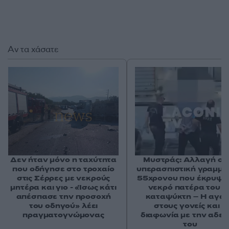
Αν τα χάσατε
Δεν ήταν μόνο η ταχύτητα
Μυστράς: Αλλαγή στ
που οδήγησε στο τροχαίο
υπερασπιστική γραμμή
στις Σέρρες με νεκρούς
55χρονου που έκρυψε
μητέρα και γιο - «Ίσως κάτι
νεκρό πατέρα του σ
απέσπασε την προσοχή
καταψύκτη – Η αγά
του οδηγού» λέει
στους γονείς και η
πραγματογνώμονας
διαφωνία με την αδε
του