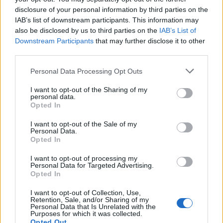
σύνδεσμο του ελικοπτέρου που έπεσε στην
disclosure of your personal information by third parties on the
Ψάθα
IAB’s list of downstream participants. This information may
3
also be disclosed by us to third parties on the
IAB’s List of
Η Αγγελική Ηλιάδη περιγράφει το θαύμα
που έζησε και πώς είδε τον Χριστό μπροστά
Downstream Participants
that may further disclose it to other
της: «Ήταν ό,τι πιο όμορφο έχω δει στη ζωή
third parties.
μου»
Please note that this website/app uses one or more Google
Personal Data Processing Opt Outs
4
Ο Γιάννης Φακίνος αποκάλυψε πώς έγινε
services and may gather and store information including but
viral το τραγούδι του «Λογαριασμός» που
ερμηνεύει η Κατερίνα Λιόλιου
not limited to your visit or usage behaviour. You may click to
I want to opt-out of the Sharing of my
personal data.
grant or deny consent to Google and its third-party tags to
5
Opted In
Σέρρες: Βίντεο ντοκουμέντο από το
use your data for below specified purposes in below Google
τροχαίο με νεκρούς μητέρα και γιο – Ο
consent section.
οδηγός του φορτηγού κατέγραψε τη
I want to opt-out of the Sale of my
Personal Data.
σύγκρουση
Opted In
I want to opt-out of processing my
Πιο σχολιασμένα
Personal Data for Targeted Advertising.
Opted In
Έφυγαν οι συνεργάτες, μένει η Μαρία
184
I want to opt-out of Collection, Use,
Καρυστιανού - Η επόμενη μέρα για την
Retention, Sale, and/or Sharing of my
«Ελπίδα για τη Δημοκρατία»
Personal Data that Is Unrelated with the
Purposes for which it was collected.
Canadair 515: Οι πρώτες εικόνες από την
Opted Out