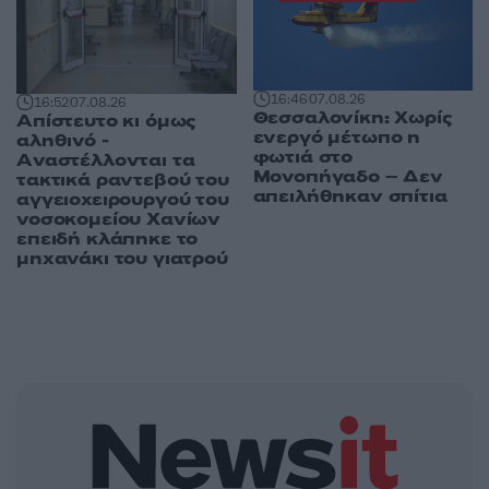
16:46
07.08.26
16:52
07.08.26
Θεσσαλονίκη: Χωρίς
Απίστευτο κι όμως
ενεργό μέτωπο η
αληθινό -
φωτιά στο
Aναστέλλονται τα
Μονοπήγαδο – Δεν
τακτικά ραντεβού του
απειλήθηκαν σπίτια
αγγειοχειρουργού του
νοσοκομείου Χανίων
επειδή κλάπηκε το
μηχανάκι του γιατρού