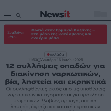
Μετάβαση
σε
o
34
περιεχόμενο
Φωτιά στην Ερμακιά Κοζάνης –
Συμβαίνει
Στη μάχη της κατάσβεσης και
τώρα:
εναέρια μέσα
Ελλάδα
11:53
Δευτέρα 16 Ιουνίου 2025
12 συλλήψεις οπαδών για
διακίνηση ναρκωτικών,
βία, ληστεία και εκρηκτικά
Οι συλληφθέντες εκτός από τις υποθέσεις
ναρκωτικών κατηγορούνται για πρόκληση
σωματικών βλαβών, αρπαγή, απειλή,
ληστεία, έκρηξη και κατοχή εκρηκτικών