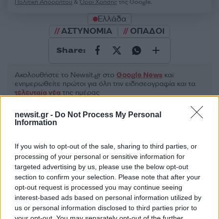
Πολιτική Απορρήτου
&
Όροι Χρήσης
της Google.
Ελλάδα
ΑΣΤΥΝΟΜΙΑ
ΟΠΑΔΟΙ
Share:
Ακολουθήστε το Νewsit.gr στο
Google News
και
ενημερωθείτε πρώτοι για όλη την ειδησεογραφία και τα
τελευταία νέα
της ημέρας
newsit.gr -
Do Not Process My Personal
Information
If you wish to opt-out of the sale, sharing to third parties, or
Πιο δημοφιλή
processing of your personal or sensitive information for
targeted advertising by us, please use the below opt-out
1
Η Ελένη Φωτοπούλου ευχήθηκε για τη
section to confirm your selection. Please note that after your
γιορτή του Άκη Παυλόπουλου: «Δεκαπέντε
opt-out request is processed you may continue seeing
χρόνια μου διδάσκει υπομονή και αγάπη»
interest-based ads based on personal information utilized by
2
us or personal information disclosed to third parties prior to
Αριστοτέλης Δαμίγος: Στο Αποτεφρωτήριο
Ριτσώνας το «ύστατο χαίρε» στον Έλληνα
your opt-out. You may separately opt-out of the further