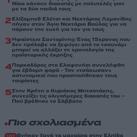
1
Νίκα κάνουν διακοπές με πολυτελές γιοτ
με τα δύο παιδιά τους
2
Ελίζαμπεθ Ελέτσι και Νεκτάριος Λεμονίδης
πήγαν στον Άγιο Νεκτάριο Βούλας για να
πάρουν την ευχή για τον γιο τους
3
Ηφαίστειο Σαντορίνης: Ένας 15χρονος που
δεν πρόλαβε να ξεφύγει από το τσουνάμι
μπορεί να αλλάξει τη χρονολογία της
προϊστορικής έκρηξης
4
Παρκαδόρος στο Ελαφονήσι συνελήφθη
για έβδομη φορά - Τον «τσάκωσαν»
αστυνομικοί που προσποιήθηκαν τους
τουρίστες
5
Στην Κρήτη ο Κυριάκος Μητσοτάκης,
συνεχίζει τις ολιγοήμερες διακοπές του –
Πού βρέθηκε το Σάββατο
Πιο σχολιασμένα
Βγήκαν ξανά τα μαχαίρια στην Ελπίδα
102