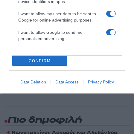
device identifiers in apps.
Υποβολή σχολίου
I want to allow my user data to be sent to
Google for online advertising purposes.
Όροι Χρήσης
. Το site προστατεύεται από reCAPTCHA, ισχύουν
Πολιτική Απορρήτου
&
Όροι Χρήσης
της Google.
I want to allow Google to send me
Ελλάδα
personalized advertising.
ΑΑΔΕ
ΚΑΥΣΙΜΑ
ΠΡΑΤΗΡΙΟ ΚΑΥΣΙΜΩΝ
Share:
CONFIRM
Ακολουθήστε το Νewsit.gr στο
Google News
και
ενημερωθείτε πρώτοι για όλη την ειδησεογραφία και τα
τελευταία νέα
της ημέρας
Data Deletion
Data Access
Privacy Policy
Πιο δημοφιλή
Κωνσταντίνος Αργυρός και Αλεξάνδρα