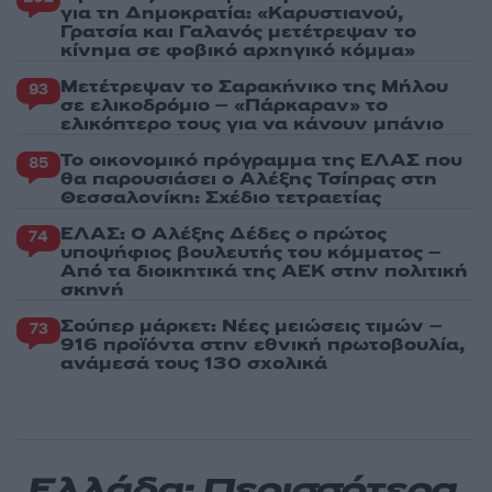
για τη Δημοκρατία: «Καρυστιανού,
Γρατσία και Γαλανός μετέτρεψαν το
κίνημα σε φοβικό αρχηγικό κόμμα»
Μετέτρεψαν το Σαρακήνικο της Μήλου
93
σε ελικοδρόμιο – «Πάρκαραν» το
ελικόπτερο τους για να κάνουν μπάνιο
Το οικονομικό πρόγραμμα της ΕΛΑΣ που
85
θα παρουσιάσει ο Αλέξης Τσίπρας στη
Θεσσαλονίκη: Σχέδιο τετραετίας
ΕΛΑΣ: Ο Αλέξης Δέδες ο πρώτος
74
υποψήφιος βουλευτής του κόμματος –
Από τα διοικητικά της ΑΕΚ στην πολιτική
σκηνή
Σούπερ μάρκετ: Νέες μειώσεις τιμών –
73
916 προϊόντα στην εθνική πρωτοβουλία,
ανάμεσά τους 130 σχολικά
Ελλάδα: Περισσότερα