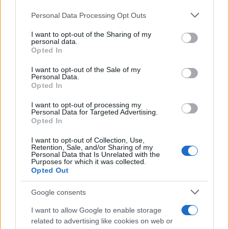
- Μεγάλη κινητοποίηση της
Μοτζτάμπα Χαμενεΐ 
Please note that this website/app uses one or more Google
Personal Data Processing Opt Outs
Πυροσβεστικής σε δασική
φουντώνουν οι φήμες 
services and may gather and store information including but
έκταση με πεύκα, πριν την
το αν βρίσκεται στη 
not limited to your visit or usage behaviour. You may click to
I want to opt-out of the Sharing of my
είσοδο του χωριού
personal data.
grant or deny consent to Google and its third-party tags to
Opted In
use your data for below specified purposes in below Google
consent section.
Σχόλια
I want to opt-out of the Sale of my
Personal Data.
Opted In
I want to opt-out of processing my
Personal Data for Targeted Advertising.
Opted In
Σχολίασε εδώ
I want to opt-out of Collection, Use,
Retention, Sale, and/or Sharing of my
Personal Data that Is Unrelated with the
50 /50
Purposes for which it was collected.
Opted Out
Google consents
I want to allow Google to enable storage
related to advertising like cookies on web or
2000 /2000