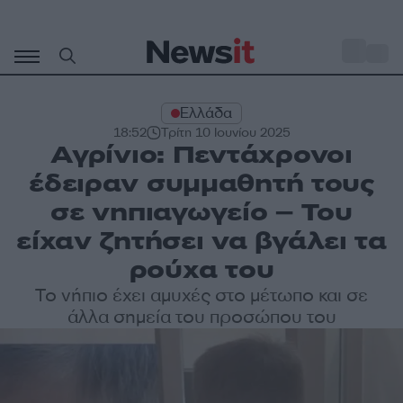
Μετάβαση
σε
o
31
περιεχόμενο
Ελλάδα
18:52
Τρίτη 10 Ιουνίου 2025
Αγρίνιο: Πεντάχρονοι
έδειραν συμμαθητή τους
σε νηπιαγωγείο – Του
είχαν ζητήσει να βγάλει τα
ρούχα του
Το νήπιο έχει αμυχές στο μέτωπο και σε
άλλα σημεία του προσώπου του