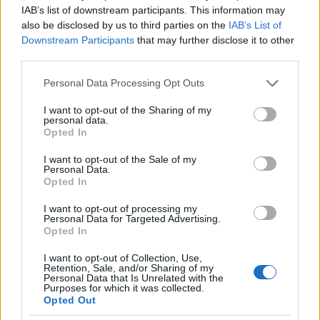
IAB’s list of downstream participants. This information may
also be disclosed by us to third parties on the
IAB’s List of
Downstream Participants
that may further disclose it to other
third parties.
Please note that this website/app uses one or more Google
Personal Data Processing Opt Outs
services and may gather and store information including but
not limited to your visit or usage behaviour. You may click to
I want to opt-out of the Sharing of my
Αν τα χάσατε
personal data.
grant or deny consent to Google and its third-party tags to
Opted In
use your data for below specified purposes in below Google
consent section.
I want to opt-out of the Sale of my
Personal Data.
Opted In
I want to opt-out of processing my
Personal Data for Targeted Advertising.
Opted In
I want to opt-out of Collection, Use,
Retention, Sale, and/or Sharing of my
Οι πρώτες δηλώσεις του
Παράταση για να δώσ
Personal Data that Is Unrelated with the
ιδιοκτήτη της πισίνας στην
εξηγήσεις πήραν ιδιοκτ
Purposes for which it was collected.
Πάρο στην οποία πνίγηκε ο
και χειριστής που
Opted Out
4χρονος - «Είχαμε
«πάρκαραν» το ελικόπ