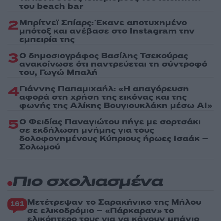
του beach bar
2
Μπρίτνεϊ Σπίαρς: Έκανε αποτυχημένο
μπότοξ και ανέβασε στο Instagram την
εμπειρία της
3
Ο δημοσιογράφος Βασίλης Τσεκούρας
ανακοίνωσε ότι παντρεύεται τη σύντροφό
του, Γωγώ Μπαλή
4
Γιάννης Παπαμιχαήλ: «Η απαγόρευση
αφορά στη χρήση της εικόνας και της
φωνής της Αλίκης Βουγιουκλάκη μέσω AI»
5
Ο Φειδίας Παναγιώτου πήγε με σορτσάκι
σε εκδήλωση μνήμης για τους
δολοφονημένους Κύπριους ήρωες Ισαάκ –
Σολωμού
Πιο σχολιασμένα
Μετέτρεψαν το Σαρακήνικο της Μήλου
161
σε ελικοδρόμιο – «Πάρκαραν» το
ελικόπτερο τους για να κάνουν μπάνιο