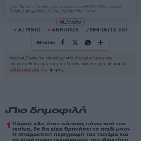
Όροι Χρήσης
. Το site προστατεύεται από reCAPTCHA, ισχύουν
Πολιτική Απορρήτου
&
Όροι Χρήσης
της Google.
Ελλάδα
ΑΓΡΙΝΙΟ
ΑΝΗΛΙΚΟΙ
ΝΗΠΙΑΓΩΓΕΙΟ
Share:
Ακολουθήστε το Νewsit.gr στο
Google News
και
ενημερωθείτε πρώτοι για όλη την ειδησεογραφία και τα
τελευταία νέα
της ημέρας
Πιο δημοφιλή
1
Πάρος: «Αν ήταν κάποιος πάνω από την
πισίνα, δε θα είχα θρηνήσει το παιδί μου» –
Η σπαρακτική περιγραφή του πατέρα και
τα κενά στους ισχυρισμούς του ιδιοκτήτη