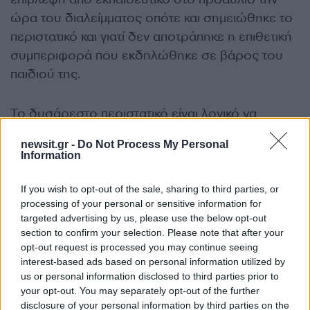
ώρα του διαλείμματος οπότε και σημειώθηκε το
περιστατικό και γιατί δεν αποτράπηκε η επιθετική
συμπεριφορά που εκδηλώθηκε σε βάρος του
παιδιού της.
Το δυσάρεστο περιστατικό είναι λογικό να
προκαλεί προβληματισμό και καταδεικνύει την
newsit.gr -
Do Not Process My Personal
ανάγκη μεγαλύτερης ευαισθητοποίησης στο
Information
ζήτημα της ενδοσχολικής βίας ακόμα και από τη
νηπιακή ηλικία.
If you wish to opt-out of the sale, sharing to third parties, or
processing of your personal or sensitive information for
ΔΙΑΦΗΜΙΣΗ
targeted advertising by us, please use the below opt-out
section to confirm your selection. Please note that after your
opt-out request is processed you may continue seeing
interest-based ads based on personal information utilized by
us or personal information disclosed to third parties prior to
your opt-out. You may separately opt-out of the further
disclosure of your personal information by third parties on the