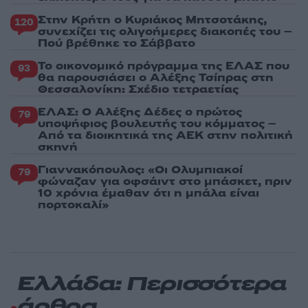
Στην Κρήτη ο Κυριάκος Μητσοτάκης,
120
συνεχίζει τις ολιγοήμερες διακοπές του –
Πού βρέθηκε το Σάββατο
Το οικονομικό πρόγραμμα της ΕΛΑΣ που
93
θα παρουσιάσει ο Αλέξης Τσίπρας στη
Θεσσαλονίκη: Σχέδιο τετραετίας
ΕΛΑΣ: Ο Αλέξης Δέδες ο πρώτος
79
υποψήφιος βουλευτής του κόμματος –
Από τα διοικητικά της ΑΕΚ στην πολιτική
σκηνή
Γιαννακόπουλος: «Οι Ολυμπιακοί
79
φώναζαν για οφσάιντ στο μπάσκετ, πριν
10 χρόνια έμαθαν ότι η μπάλα είναι
πορτοκαλί»
Ελλάδα: Περισσότερα
άρθρα