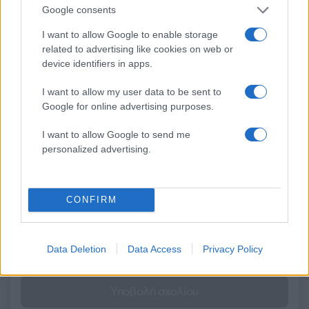
προσπαθήσει να διώξουμε
στο Σαρακήνικο
Google consents
την οικογένεια»
I want to allow Google to enable storage
related to advertising like cookies on web or
Σχόλια
device identifiers in apps.
I want to allow my user data to be sent to
Google for online advertising purposes.
I want to allow Google to send me
Σχολίασε εδώ
personalized advertising.
50 /50
CONFIRM
Data Deletion
Data Access
Privacy Policy
2000 /2000
Υποβολή σχολίου