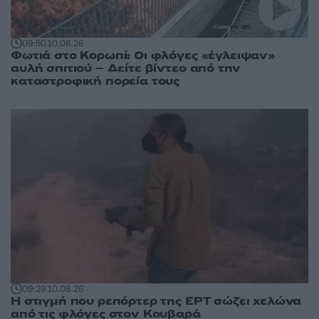
09:50
10.08.26
Φωτιά στο Κορωπί: Οι φλόγες «έγλειψαν»
αυλή σπιτιού – Δείτε βίντεο από την
καταστροφική πορεία τους
09:29
10.08.26
Η στιγμή που ρεπόρτερ της ΕΡΤ σώζει χελώνα
από τις φλόγες στον Κουβαρά