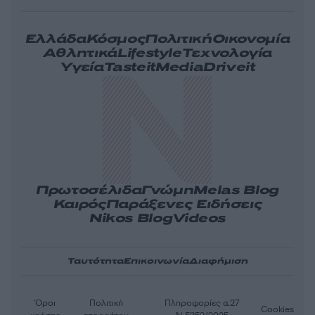
Ελλάδα
Κόσμος
Πολιτική
Οικονομία
Αθλητικά
Lifestyle
Τεχνολογία
Υγεία
Tasteit
Media
Driveit
Πρωτοσέλιδα
Γνώμη
Melas Blog
Καιρός
Παράξενες Ειδήσεις
Nikos Blog
Videos
Ταυτότητα
Επικοινωνία
Διαφήμιση
Όροι
Πολιτική
Πληροφορίες α.27
Cookies