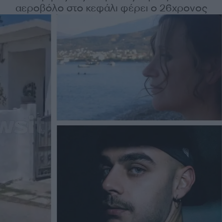
αεροβόλο στο κεφάλι φέρει ο 26χρονος