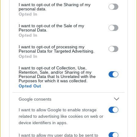
not limited to your visit or usage behaviour. You may click to
I want to opt-out of the Sharing of my
personal data.
grant or deny consent to Google and its third-party tags to
Opted In
use your data for below specified purposes in below Google
consent section.
I want to opt-out of the Sale of my
Κλειστό μέχρι νεοτέρας το
Εκρηκτικό κοκτέιλ μ
Personal Data.
beach bar στην Πάρο όπου
40άρια και 8 μποφόρ -
Opted In
πνίγηκε ο 4χρονος –
συναγερμό η χώρα γ
Απολογείται ο ιδιοκτήτης
φωτιές, ενισχύονται 
I want to opt-out of processing my
που είχε δηλωθεί ως
άνεμοι τις επόμενες ημ
Personal Data for Targeted Advertising.
ναυαγοσώστης
Opted In
I want to opt-out of Collection, Use,
Retention, Sale, and/or Sharing of my
Σχόλια
Personal Data that Is Unrelated with the
Purposes for which it was collected.
Opted Out
Google consents
Σχολίασε εδώ
I want to allow Google to enable storage
related to advertising like cookies on web or
device identifiers in apps.
50 /50
I want to allow my user data to be sent to