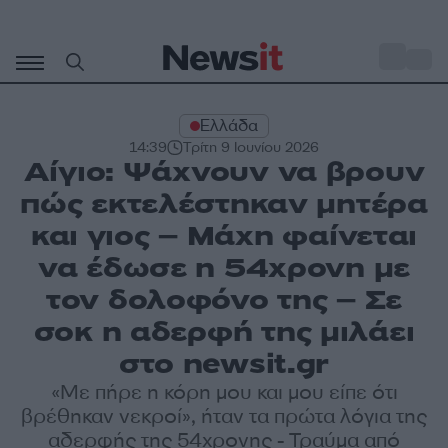
Μετάβαση
σε
o
30
περιεχόμενο
Ελλάδα
14:39
Τρίτη 9 Ιουνίου 2026
Αίγιο: Ψάχνουν να βρουν
πώς εκτελέστηκαν μητέρα
και γιος – Μάχη φαίνεται
να έδωσε η 54χρονη με
τον δολοφόνο της – Σε
σοκ η αδερφή της μιλάει
στο newsit.gr
«Με πήρε η κόρη μου και μου είπε ότι
βρέθηκαν νεκροί», ήταν τα πρώτα λόγια της
αδερφής της 54χρονης - Τραύμα από