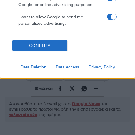
Google for online advertising purposes.
I want to allow Google to send me
personalized advertising.
2000 /2000
Υποβολή σχολίου
CONFIRM
Όροι Χρήσης
. Το site προστατεύεται από reCAPTCHA, ισχύουν
Πολιτική Απορρήτου
&
Όροι Χρήσης
της Google.
Data Deletion
Data Access
Privacy Policy
Ελλάδα
ΑΙΓΙΑΛΕΙΑ
ΔΟΛΟΦΟΝΙΑ
Share:
Ακολουθήστε το Νewsit.gr στο
Google News
και
ενημερωθείτε πρώτοι για όλη την ειδησεογραφία και τα
τελευταία νέα
της ημέρας