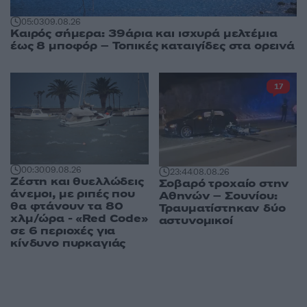
05:03
09.08.26
Καιρός σήμερα: 39άρια και ισχυρά μελτέμια
έως 8 μποφόρ – Τοπικές καταιγίδες στα ορεινά
17
00:30
09.08.26
23:44
08.08.26
Ζέστη και θυελλώδεις
Σοβαρό τροχαίο στην
άνεμοι, με ριπές που
Αθηνών – Σουνίου:
θα φτάνουν τα 80
Τραυματίστηκαν δύο
χλμ/ώρα - «Red Code»
αστυνομικοί
σε 6 περιοχές για
κίνδυνο πυρκαγιάς