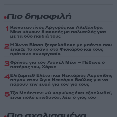
Πιο δημοφιλή
1
Κωνσταντίνος Αργυρός και Αλεξάνδρα
Νίκα κάνουν διακοπές με πολυτελές γιοτ
με τα δύο παιδιά τους
2
Η Άννα Βίσση ξετρελάθηκε με μπάντα που
έπαιζε Τσιτσάνη στο Φισκάρδο και τους
πρότεινε συνεργασία
3
Θρήνος για τον Λιονέλ Μέσι – Πέθανε ο
πατέρας του, Χόρχε
4
Ελίζαμπεθ Ελέτσι και Νεκτάριος Λεμονίδης
πήγαν στον Άγιο Νεκτάριο Βούλας για να
πάρουν την ευχή για τον γιο τους
5
Τζο Μπάιντεν: «Ο καρκίνος έχει εξαπλωθεί,
είναι πολύ επώδυνο», λέει ο γιος του
Πιο σχολιασμένα