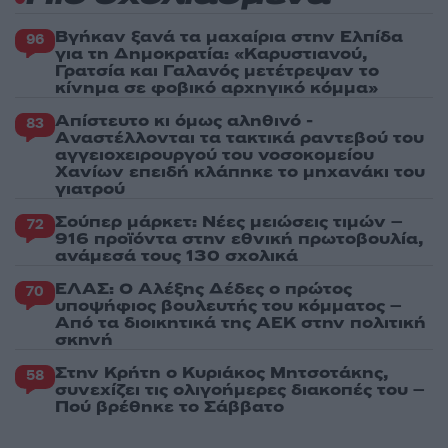
Βγήκαν ξανά τα μαχαίρια στην Ελπίδα
96
για τη Δημοκρατία: «Καρυστιανού,
Γρατσία και Γαλανός μετέτρεψαν το
κίνημα σε φοβικό αρχηγικό κόμμα»
Απίστευτο κι όμως αληθινό -
83
Aναστέλλονται τα τακτικά ραντεβού του
αγγειοχειρουργού του νοσοκομείου
Χανίων επειδή κλάπηκε το μηχανάκι του
γιατρού
Σούπερ μάρκετ: Νέες μειώσεις τιμών –
72
916 προϊόντα στην εθνική πρωτοβουλία,
ανάμεσά τους 130 σχολικά
ΕΛΑΣ: Ο Αλέξης Δέδες ο πρώτος
70
υποψήφιος βουλευτής του κόμματος –
Από τα διοικητικά της ΑΕΚ στην πολιτική
σκηνή
Στην Κρήτη ο Κυριάκος Μητσοτάκης,
58
συνεχίζει τις ολιγοήμερες διακοπές του –
Πού βρέθηκε το Σάββατο