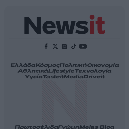
Ελλάδα
Κόσμος
Πολιτική
Οικονομία
Αθλητικά
Lifestyle
Τεχνολογία
Υγεία
Tasteit
Media
Driveit
Πρωτοσέλιδα
Γνώμη
Melas Blog