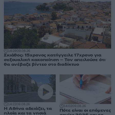
14:29
09.08.26
Σκιάθος: 15χρονος κατήγγειλε 17χρονο για
σεξουαλική κακοποίηση – Τον απειλούσε ότι
θα ανέβαζε βίντεο στο διαδίκτυο
14:22
09.08.26
14:02
09.08.26
Η Αθήνα αδειάζει, τα
Πότε είναι οι επόμενες
πλοία και τα νησιά
αργίες 2026 και τα