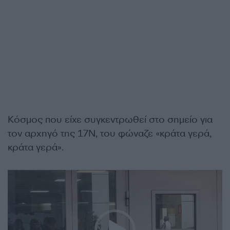
Κόσμος που είχε συγκεντρωθεί στο σημείο για
τον αρχηγό της 17Ν, του φώναζε «κράτα γερά,
κράτα γερά».
Π
ρ
ό
γ