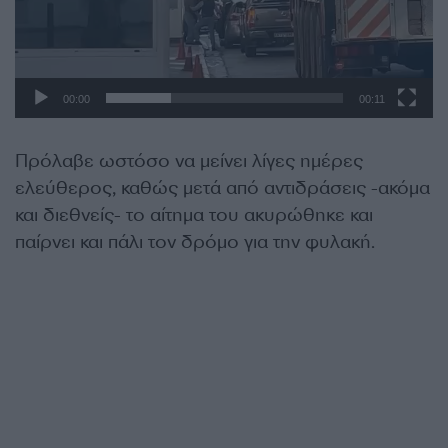
τ
α
ε
Α
ο
ν
00:00
00:11
α
π
α
Πρόλαβε ωστόσο να μείνει λίγες ημέρες
ρ
ελεύθερος, καθώς μετά από αντιδράσεις -ακόμα
α
και διεθνείς- το αίτημα του ακυρώθηκε και
γ
παίρνει και πάλι τον δρόμο για την φυλακή.
ω
γ
ή
ς
Β
ί
ν