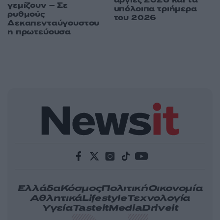
γεμίζουν – Σε
υπόλοιπα τριήμερα
ρυθμούς
του 2026
Δεκαπενταύγουστου
η πρωτεύουσα
Ελλάδα
Κόσμος
Πολιτική
Οικονομία
Αθλητικά
Lifestyle
Τεχνολογία
Υγεία
Tasteit
Media
Driveit