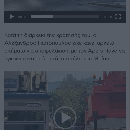
μ
α
Α
00:00
00:10
ν
α
Κατά τη διάρκεια της κράτησής του, ο
π
Αλέξανδρος Γιωτόπουλος είχε κάνει αρκετά
α
αιτήματα για αποφυλάκιση, με τον Άρειο Πάγο να
ρ
εγκρίνει ένα από αυτά, στα τέλη του Μαΐου.
α
γ
Π
ω
ρ
γ
ό
ή
γ
ς
ρ
Β
α
ί
μ
ν
μ