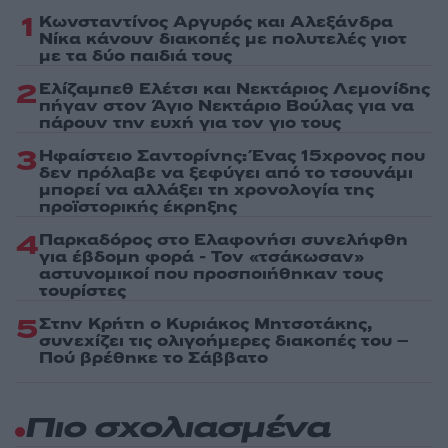
1
Κωνσταντίνος Αργυρός και Αλεξάνδρα
Νίκα κάνουν διακοπές με πολυτελές γιοτ
με τα δύο παιδιά τους
2
Ελίζαμπεθ Ελέτσι και Νεκτάριος Λεμονίδης
πήγαν στον Άγιο Νεκτάριο Βούλας για να
πάρουν την ευχή για τον γιο τους
3
Ηφαίστειο Σαντορίνης: Ένας 15χρονος που
δεν πρόλαβε να ξεφύγει από το τσουνάμι
μπορεί να αλλάξει τη χρονολογία της
προϊστορικής έκρηξης
4
Παρκαδόρος στο Ελαφονήσι συνελήφθη
για έβδομη φορά - Τον «τσάκωσαν»
αστυνομικοί που προσποιήθηκαν τους
τουρίστες
5
Στην Κρήτη ο Κυριάκος Μητσοτάκης,
συνεχίζει τις ολιγοήμερες διακοπές του –
Πού βρέθηκε το Σάββατο
Πιο σχολιασμένα