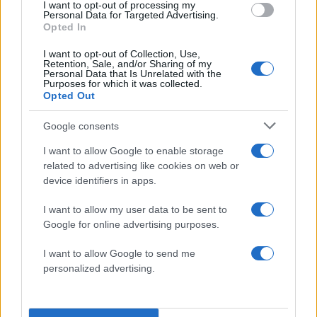
I want to opt-out of processing my
της δευτεροβάθμιας απόφασης, την οποία όμως
Personal Data for Targeted Advertising.
Opted In
δεν έκανε δεκτή ο Άρειος Πάγος. Τον Απρίλιο
του 2011 προσέφυγε στο Ευρωπαϊκό
I want to opt-out of Collection, Use,
Retention, Sale, and/or Sharing of my
Δικαστήριο Ανθρωπίνων Δικαιωμάτων.
Personal Data that Is Unrelated with the
Purposes for which it was collected.
Opted Out
Τον
Μάρτιο του 2010
ο Συνήγορος του Πολίτη
δικαίωσε τον Γιωτόπουλο μετά την απόρριψη
Google consents
του αιτήματός του από τη διεύθυνση των
I want to allow Google to enable storage
φυλακών για χρήση υπολογιστή για
related to advertising like cookies on web or
device identifiers in apps.
εκπαιδευτικούς λόγους.
I want to allow my user data to be sent to
Στις
21 Μαΐου 2026
, ύστερα από 24 χρόνια
Google for online advertising purposes.
εγκλεισμού, ο Αλέξανδρος
I want to allow Google to send me
Γιωτόπουλος αποφυλακίστηκε από
personalized advertising.
το σωφρονιστικό
κατάστημα του Κορυδαλλού, με όρους: να