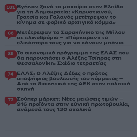
Βγήκαν ξανά τα μαχαίρια στην Ελπίδα
101
για τη Δημοκρατία: «Καρυστιανού,
Γρατσία και Γαλανός μετέτρεψαν το
κίνημα σε φοβικό αρχηγικό κόμμα»
Μετέτρεψαν το Σαρακήνικο της Μήλου
86
σε ελικοδρόμιο – «Πάρκαραν» το
ελικόπτερο τους για να κάνουν μπάνιο
Το οικονομικό πρόγραμμα της ΕΛΑΣ που
85
θα παρουσιάσει ο Αλέξης Τσίπρας στη
Θεσσαλονίκη: Σχέδιο τετραετίας
ΕΛΑΣ: Ο Αλέξης Δέδες ο πρώτος
74
υποψήφιος βουλευτής του κόμματος –
Από τα διοικητικά της ΑΕΚ στην πολιτική
σκηνή
Σούπερ μάρκετ: Νέες μειώσεις τιμών –
73
916 προϊόντα στην εθνική πρωτοβουλία,
ανάμεσά τους 130 σχολικά