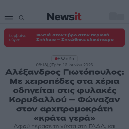
Μετάβαση
σε
o
33
περιεχόμενο
Φωτιά στον Έβρο στην περιοχή
Συμβαίνει
Σπήλαιο – Σηκώθηκε ελικόπτερο
τώρα:
Ελλάδα
08:18
Τρίτη 16 Ιουνίου 2026
Αλέξανδρος Γιωτόπουλος:
Με χειροπέδες στα χέρια
οδηγείται στις φυλακές
Κορυδαλλού – Φώναζαν
στον αρχιτρομοκράτη
«κράτα γερά»
Αφού πέρασε τη νύχτα στη ΓΑΔΑ, και