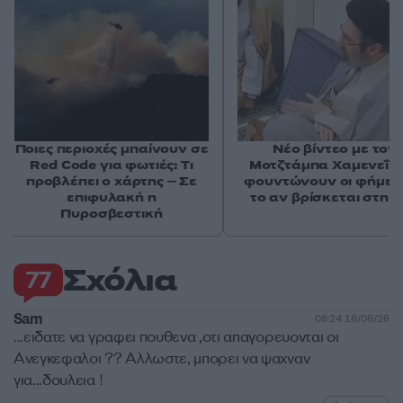
Ποιες περιοχές μπαίνουν σε
Νέο βίντεο με τον
Red Code για φωτιές: Τι
Μοτζτάμπα Χαμενεΐ 
προβλέπει ο χάρτης – Σε
φουντώνουν οι φήμες 
επιφυλακή η
το αν βρίσκεται στη 
Πυροσβεστική
Σχόλια
77
Sam
08:24 18/06/26
...ειδατε να γραφει πουθενα ,οτι απαγορευονται οι
Ανεγκεφαλοι ?? Αλλωστε, μπορει να ψαχναν
για...δουλεια !