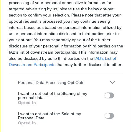
processing of your personal or sensitive information for
targeted advertising by us, please use the below opt-out
section to confirm your selection. Please note that after your
opt-out request is processed you may continue seeing
interest-based ads based on personal information utilized by
us or personal information disclosed to third parties prior to
your opt-out. You may separately opt-out of the further
disclosure of your personal information by third parties on the
IAB’s list of downstream participants. This information may
also be disclosed by us to third parties on the
IAB’s List of
Εντέλει με την παραίτηση του ενός εκ των τριών
Downstream Participants
that may further disclose it to other
third parties.
διορισμένων δικηγόρων, διόρισε δικηγόρο της
επιλογής του με την ταυτόχρονη εικονική
Please note that this website/app uses one or more Google
Personal Data Processing Opt Outs
παρουσία των άλλων δύο. Η απόφαση του
services and may gather and store information including but
not limited to your visit or usage behaviour. You may click to
I want to opt-out of the Sharing of my
Πενταμελούς Εφετείου Κακουργημάτων ήταν 17
personal data.
grant or deny consent to Google and its third-party tags to
Opted In
φορές ισόβια για τα ίδια εγκλήματα.
use your data for below specified purposes in below Google
consent section.
I want to opt-out of the Sale of my
Personal Data.
Μετά την απόφαση του εφετείου, κατέθεσε
Opted In
αίτηση αναίρεσης κατά