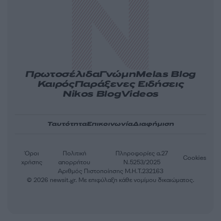
Πρωτοσέλιδα
Γνώμη
Melas Blog
Καιρός
Παράξενες Ειδήσεις
Nikos Blog
Videos
Ταυτότητα
Επικοινωνία
Διαφήμιση
Όροι
Πολιτική
Πληροφορίες α.27
Cookies
χρήσης
απορρήτου
Ν.5253/2025
Αριθμός Πιστοποίησης Μ.Η.Τ.232163
© 2026 newsit.gr. Με επιφύλαξη κάθε νομίμου δικαιώματος.