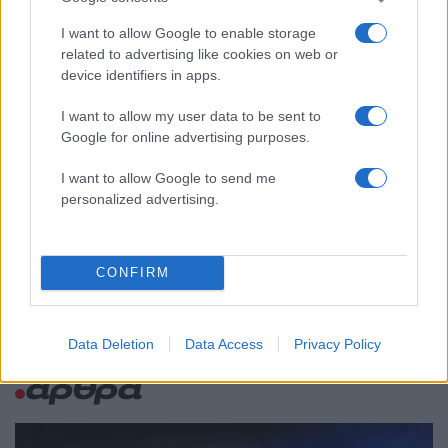
κίνημα σε φοβικό αρχηγικό κόμμα»
I want to allow Google to enable storage
Μεταφορές χρημάτων: Πότε μπορεί να
82
related to advertising like cookies on web or
θεωρηθούν δωρεές και να επιβληθεί
φόρος – Τι ισχυεί για τις γονικές παροχές
device identifiers in apps.
Απίστευτο κι όμως αληθινό -
79
I want to allow my user data to be sent to
Aναστέλλονται τα τακτικά ραντεβού του
Google for online advertising purposes.
αγγειοχειρουργού του νοσοκομείου
Χανίων επειδή κλάπηκε το μηχανάκι του
γιατρού
I want to allow Google to send me
personalized advertising.
Σούπερ μάρκετ: Νέες μειώσεις τιμών –
69
916 προϊόντα στην εθνική πρωτοβουλία,
ανάμεσά τους 130 σχολικά
CONFIRM
Data Deletion
Data Access
Privacy Policy
Ελλάδα: Περισσότερα
άρθρα