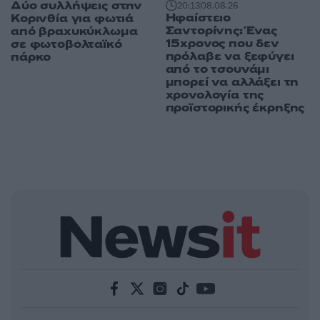
Δύο συλλήψεις στην
20:13
08.08.26
Ηφαίστειο
Κορινθία για φωτιά
Σαντορίνης: Ένας
από βραχυκύκλωμα
15χρονος που δεν
σε φωτοβολταϊκό
πρόλαβε να ξεφύγει
πάρκο
από το τσουνάμι
μπορεί να αλλάξει τη
χρονολογία της
προϊστορικής έκρηξης