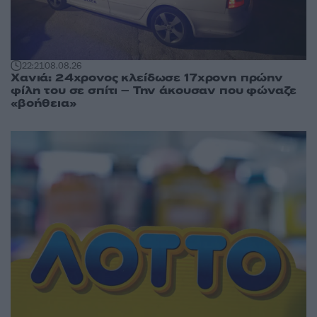
22:21
08.08.26
Χανιά: 24χρονος κλείδωσε 17χρονη πρώην
φίλη του σε σπίτι – Την άκουσαν που φώναζε
«βοήθεια»