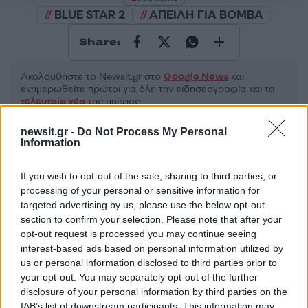
BLUE STAR 2
ΑΠΕΙΛΗ ΓΙΑ ΒΟΜΒΑ
Share:
Ακολουθήστε το Νewsit.gr στο
Google News
και
ενημερωθείτε πρώτοι για όλη την ειδησεογραφία και τα
τελευταία νέα
της ημέρας
newsit.gr -
Do Not Process My Personal
Information
If you wish to opt-out of the sale, sharing to third parties, or
Πιο δημοφιλή
processing of your personal or sensitive information for
targeted advertising by us, please use the below opt-out
1
«Ψήνονται» στα 40άρια δυτική και βόρεια
section to confirm your selection. Please note that after your
Ελλάδα – Ενισχυμένα μελτέμια έως 8
opt-out request is processed you may continue seeing
μποφόρ στο Αιγαίο μέχρι
interest-based ads based on personal information utilized by
Δεκαπενταύγουστο
us or personal information disclosed to third parties prior to
2
Ίση με 6 βόμβες Χιροσίμα η ενέργεια που
your opt-out. You may separately opt-out of the further
απελευθερώθηκε από τη mega fire σε
disclosure of your personal information by third parties on the
Αττική και Βοιωτία - Πώς κάηκε μέσα σε 2
IAB’s list of downstream participants. This information may