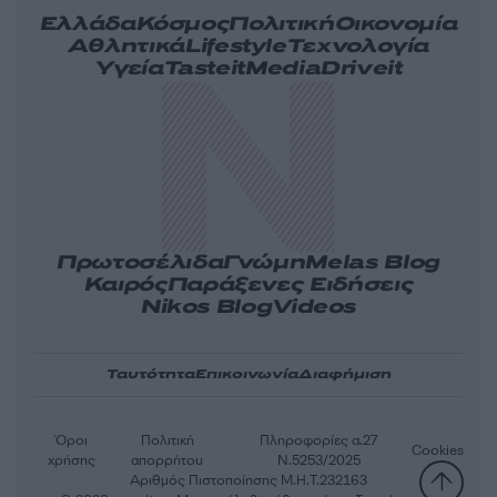
Ελλάδα
Κόσμος
Πολιτική
Οικονομία
Αθλητικά
Lifestyle
Τεχνολογία
Υγεία
Tasteit
Media
Driveit
Πρωτοσέλιδα
Γνώμη
Melas Blog
Καιρός
Παράξενες Ειδήσεις
Nikos Blog
Videos
Ταυτότητα
Επικοινωνία
Διαφήμιση
Όροι
Πολιτική
Πληροφορίες α.27
Cookies
χρήσης
απορρήτου
Ν.5253/2025
Αριθμός Πιστοποίησης Μ.Η.Τ.232163