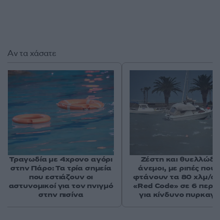
Αν τα χάσατε
Τραγωδία με 4χρονο αγόρι
Ζέστη και θυελλώδε
στην Πάρο: Τα τρία σημεία
άνεμοι, με ριπές που 
που εστιάζουν οι
φτάνουν τα 80 χλμ/ώρ
αστυνομικοί για τον πνιγμό
«Red Code» σε 6 περιο
στην πισίνα
για κίνδυνο πυρκαγι