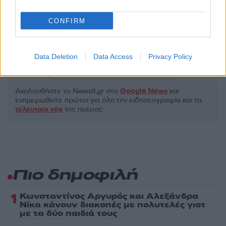
Όροι Χρήσης
. Το site προστατεύεται από reCAPTCHA, ισχύουν
Πολιτική Απορρήτου
&
Όροι Χρήσης
της Google.
CONFIRM
Ελλάδα
ΑΡΧΑΙΑ ΟΛΥΜΠΙΑ
ΦΩΤΙΑ
Data Deletion
Data Access
Privacy Policy
Share:
Ακολουθήστε το Νewsit.gr στο
Google News
και
ενημερωθείτε πρώτοι για όλη την ειδησεογραφία και τα
τελευταία νέα
της ημέρας
Πιο δημοφιλή
1
Κωνσταντίνος Αργυρός και Αλεξάνδρα
Νίκα κάνουν διακοπές με πολυτελές γιοτ
με τα δύο παιδιά τους