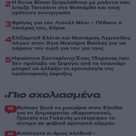
2
Η Άννα Βίσση ξετρελάθηκε με μπάντα που
έπαιζε Τσιτσάνη στο Φισκάρδο και τους
πρότεινε συνεργασία
3
Θρήνος για τον Λιονέλ Μέσι – Πέθανε ο
πατέρας του, Χόρχε
4
Ελίζαμπεθ Ελέτσι και Νεκτάριος Λεμονίδης
πήγαν στον Άγιο Νεκτάριο Βούλας για να
πάρουν την ευχή για τον γιο τους
5
Ηφαίστειο Σαντορίνης: Ένας 15χρονος που
δεν πρόλαβε να ξεφύγει από το τσουνάμι
μπορεί να αλλάξει τη χρονολογία της
προϊστορικής έκρηξης
Πιο σχολιασμένα
Βγήκαν ξανά τα μαχαίρια στην Ελπίδα
96
για τη Δημοκρατία: «Καρυστιανού,
Γρατσία και Γαλανός μετέτρεψαν το
κίνημα σε φοβικό αρχηγικό κόμμα»
Απίστευτο κι όμως αληθινό -
86