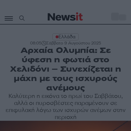
Μετάβαση
σε
o
32
περιεχόμενο
Ελλάδα
08:05
Σάββατο 9 Αυγούστου 2025
Αρχαία Ολυμπία: Σε
ύφεση η φωτιά στο
Χελιδόνι – Συνεχίζεται η
μάχη με τους ισχυρούς
ανέμους
Καλύτερη η εικόνα το πρωί του Σαββάτου,
αλλά οι πυροσβέστες παραμένουν σε
επιφυλακή λόγω των ισχυρών ανέμων στην
περιοχή