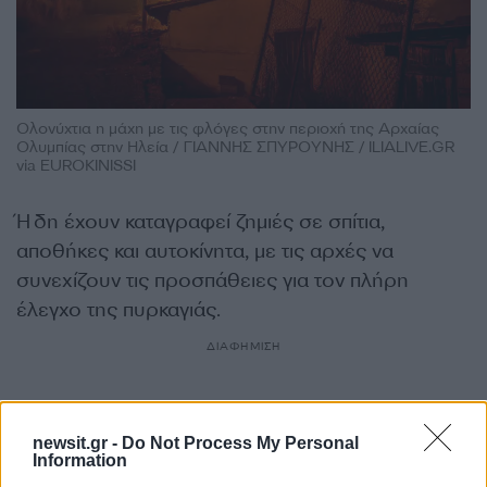
Ολονύχτια η μάχη με τις φλόγες στην περιοχή της Αρχαίας
Ολυμπίας στην Ηλεία / ΓΙΑΝΝΗΣ ΣΠΥΡΟΥΝΗΣ / ILIALIVE.GR
via EUROKINISSI
Ήδη έχουν καταγραφεί ζημιές σε σπίτια,
αποθήκες και αυτοκίνητα, με τις αρχές να
συνεχίζουν τις προσπάθειες για τον πλήρη
έλεγχο της πυρκαγιάς.
ΔΙΑΦΗΜΙΣΗ
newsit.gr -
Do Not Process My Personal
Information