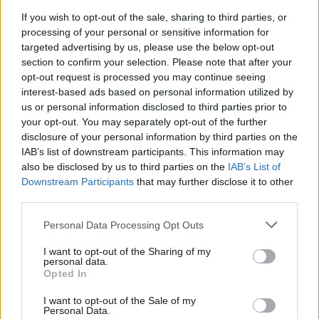
If you wish to opt-out of the sale, sharing to third parties, or
processing of your personal or sensitive information for
targeted advertising by us, please use the below opt-out
section to confirm your selection. Please note that after your
opt-out request is processed you may continue seeing
interest-based ads based on personal information utilized by
us or personal information disclosed to third parties prior to
your opt-out. You may separately opt-out of the further
Αν τα χάσατε
disclosure of your personal information by third parties on the
IAB’s list of downstream participants. This information may
Ανανεώθηκε πριν
also be disclosed by us to third parties on the
IAB’s List of
48 λεπτά
Downstream Participants
that may further disclose it to other
third parties.
Please note that this website/app uses one or more Google
Personal Data Processing Opt Outs
services and may gather and store information including but
not limited to your visit or usage behaviour. You may click to
I want to opt-out of the Sharing of my
personal data.
grant or deny consent to Google and its third-party tags to
Opted In
Σε πορτοκαλί συναγερμό
Οι Χούθι ανέλαβαν τ
use your data for below specified purposes in below Google
για φωτιές η χώρα και τη
ευθύνη για την επίθεσ
consent section.
I want to opt-out of the Sale of my
Δευτέρα: Στα 9 μποφόρ οι
διυλιστήριο της Saud
Personal Data.
άνεμοι – Πάνω από 400
Aramco στη Σαουδι