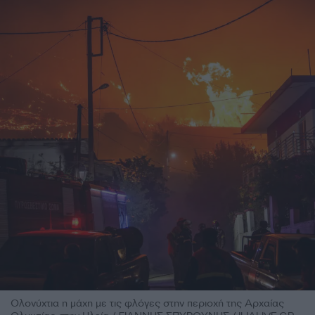
Ολονύχτια η μάχη με τις φλόγες στην περιοχή της Αρχαίας