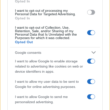
Opted In
πυρκαγιές σε 10 ημέρες
Αραβία
I want to opt-out of processing my
Personal Data for Targeted Advertising.
Opted In
Σχόλια
I want to opt-out of Collection, Use,
Retention, Sale, and/or Sharing of my
Personal Data that Is Unrelated with the
Purposes for which it was collected.
Opted Out
Σχολίασε εδώ
Google consents
I want to allow Google to enable storage
50 /50
related to advertising like cookies on web or
device identifiers in apps.
I want to allow my user data to be sent to
Google for online advertising purposes.
2000 /2000
I want to allow Google to send me
personalized advertising.
Υποβολή σχολίου