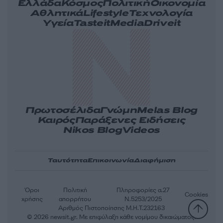
Ελλάδα
Κόσμος
Πολιτική
Οικονομία
Αθλητικά
Lifestyle
Τεχνολογία
Υγεία
Tasteit
Media
Driveit
Πρωτοσέλιδα
Γνώμη
Melas Blog
Καιρός
Παράξενες Ειδήσεις
Nikos Blog
Videos
Ταυτότητα
Επικοινωνία
Διαφήμιση
Όροι
Πολιτική
Πληροφορίες α.27
Cookies
χρήσης
απορρήτου
Ν.5253/2025
Αριθμός Πιστοποίησης Μ.Η.Τ.232163
© 2026 newsit.gr. Με επιφύλαξη κάθε νομίμου δικαιώματος.