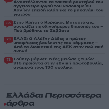
Aναστέλλονται τα τακτικά ραντεβού του
αγγειοχειρουργού του νοσοκομείου
Χανίων επειδή κλάπηκε το μηχανάκι του
γιατρού
Στην Κρήτη ο Κυριάκος Μητσοτάκης,
85
συνεχίζει τις ολιγοήμερες διακοπές του –
Πού βρέθηκε το Σάββατο
ΕΛΑΣ: Ο Αλέξης Δέδες ο πρώτος
73
υποψήφιος βουλευτής του κόμματος –
Από τα διοικητικά της ΑΕΚ στην πολιτική
σκηνή
Σούπερ μάρκετ: Νέες μειώσεις τιμών –
73
916 προϊόντα στην εθνική πρωτοβουλία,
ανάμεσά τους 130 σχολικά
Ελλάδα: Περισσότερα
άρθρα