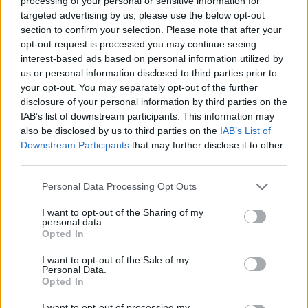
processing of your personal or sensitive information for
targeted advertising by us, please use the below opt-out
section to confirm your selection. Please note that after your
opt-out request is processed you may continue seeing
interest-based ads based on personal information utilized by
us or personal information disclosed to third parties prior to
your opt-out. You may separately opt-out of the further
Το dna από τα νύχια της
Τα κενά, οι αντιφάσεις
disclosure of your personal information by third parties on the
54χρονης «ξεκλειδώνει» το
65χρονου και το
IAB’s list of downstream participants. This information may
σκηνικό της διπλής
καλοστημένο θρίλερ 
also be disclosed by us to third parties on the
IAB’s List of
δολοφονίας στον Λόγγο
Αίγιο - Στο ανακριτ
Αιγίου
σήμερα ο 65χρονο
Downstream Participants
that may further disclose it to other
third parties.
Please note that this website/app uses one or more Google
Σχόλια
Personal Data Processing Opt Outs
services and may gather and store information including but
not limited to your visit or usage behaviour. You may click to
I want to opt-out of the Sharing of my
personal data.
grant or deny consent to Google and its third-party tags to
Opted In
use your data for below specified purposes in below Google
consent section.
I want to opt-out of the Sale of my
Σχολίασε εδώ
Personal Data.
Opted In
I want to opt-out of processing my