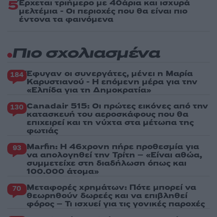
5
Έρχεται τριήμερο με 40άρια και ισχυρά
μελτέμια - Οι περιοχές που θα είναι πιο
έντονα τα φαινόμενα
Πιο σχολιασμένα
Έφυγαν οι συνεργάτες, μένει η Μαρία
184
Καρυστιανού - Η επόμενη μέρα για την
«Ελπίδα για τη Δημοκρατία»
Canadair 515: Οι πρώτες εικόνες από την
130
κατασκευή του αεροσκάφους που θα
επιχειρεί και τη νύχτα στα μέτωπα της
φωτιάς
Marfin: Η 46χρονη πήρε προθεσμία για
93
να απολογηθεί την Τρίτη – «Είναι αθώα,
συμμετείχε στη διαδήλωση όπως και
100.000 άτομα»
Μεταφορές χρημάτων: Πότε μπορεί να
70
θεωρηθούν δωρεές και να επιβληθεί
φόρος – Τι ισχυεί για τις γονικές παροχές