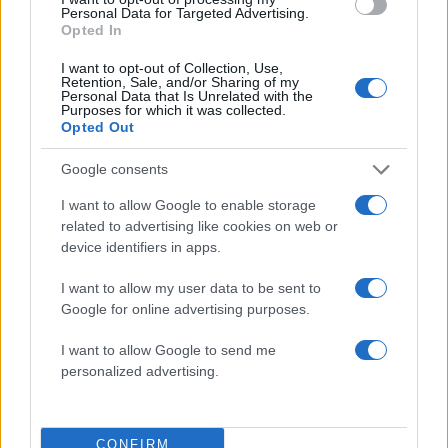
50 /50
Personal Data for Targeted Advertising.
Opted In
I want to opt-out of Collection, Use,
Retention, Sale, and/or Sharing of my
Personal Data that Is Unrelated with the
Purposes for which it was collected.
2000 /2000
Opted Out
Υποβολή σχολίου
Google consents
I want to allow Google to enable storage
Όροι Χρήσης
. Το site προστατεύεται από reCAPTCHA, ισχύουν
Πολιτική Απορρήτου
&
Όροι Χρήσης
της Google.
related to advertising like cookies on web or
device identifiers in apps.
Ελλάδα
ΑΙΓΙΟ
ΔΟΛΟΦΟΝΙΑ
I want to allow my user data to be sent to
Google for online advertising purposes.
Share:
I want to allow Google to send me
personalized advertising.
Ακολουθήστε το Νewsit.gr στο
Google News
και
ενημερωθείτε πρώτοι για όλη την ειδησεογραφία και τα
τελευταία νέα
της ημέρας
CONFIRM