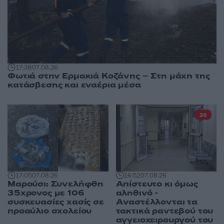
17:38
07.08.26
Φωτιά στην Ερμακιά Κοζάνης – Στη μάχη της
κατάσβεσης και εναέρια μέσα
28
17:05
07.08.26
16:52
07.08.26
Μαρούσι: Συνελήφθη
Απίστευτο κι όμως
35χρονος με 106
αληθινό -
συσκευασίες χασίς σε
Aναστέλλονται τα
προαύλιο σχολείου
τακτικά ραντεβού του
αγγειοχειρουργού του