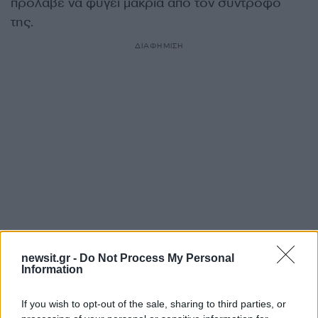
πρόλαβε να φύγει μακριά από τον σύντροφο
της.
ΔΙΑΦΗΜΙΣΗ
newsit.gr -
Do Not Process My Personal
Αν τα χάσατε
Information
If you wish to opt-out of the sale, sharing to third parties, or