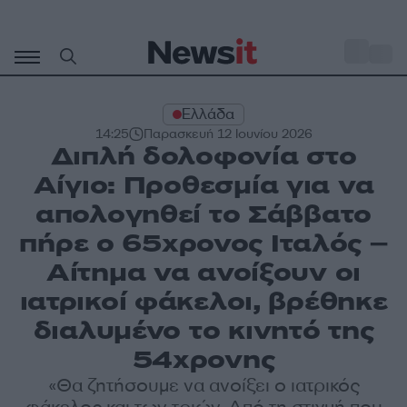
Μετάβαση
σε
o
34
περιεχόμενο
Ελλάδα
14:25
Παρασκευή 12 Ιουνίου 2026
Διπλή δολοφονία στο
Αίγιο: Προθεσμία για να
απολογηθεί το Σάββατο
πήρε ο 65χρονος Ιταλός –
Αίτημα να ανοίξουν οι
ιατρικοί φάκελοι, βρέθηκε
διαλυμένο το κινητό της
54χρονης
«Θα ζητήσουμε να ανοίξει ο ιατρικός