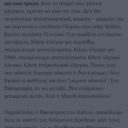
και των τριών.
Από τη στιγμή που γίνεται
έλεγχος, πρέπει να γίνει σε όλα. Δεν θα
πηγαίνουμε αποσπασματικά, κομμάτι – κομμάτι, για
να σέρνεται η υπόθεση Πήγατε στο σπίτι; Ψάξτε,
βρείτε τα πάντα. Ό,τι έχει. Ό,τι νομίζετε ότι πρέπει
να πάρετε. Κάντε έλεγχο για πυρίτιδα,
περιμένουμε αποτελέσματα. Κάντε έλεγχο για
DNA, περιμένουμε αποτελέσματα. Κάντε ιατρικό
έλεγχο. Κάντε τοξικολογικό έλεγχο. Ποιος έχει
πιει αλκοόλ; Έχουμε αλκοόλ ή δεν έχουμε; Πώς
βγαίνει ο καθένας και λέει “μύρισε αλκοόλ”; Στη
δικογραφία, εν τω μεταξύ, δεν υπάρχουν
γραμμένα αυτά», λέει η Μαρία Ιατροπούλου.
Παράλληλα, η δικηγόρος του Ιταλού, αποκάλυψε
πως το κινητό της 54χρονης βρέθηκε από τους
αστυνομικούς με τη βοήθεια του 65χρονου.