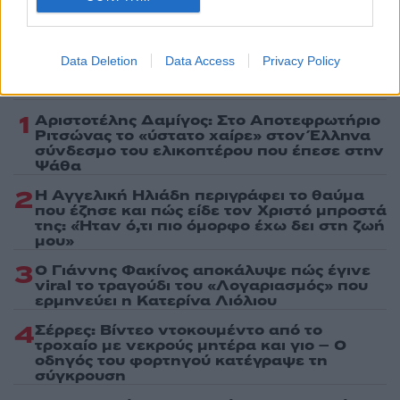
Data Deletion
Data Access
Privacy Policy
Πιο δημοφιλή
1
Αριστοτέλης Δαμίγος: Στο Αποτεφρωτήριο
Ριτσώνας το «ύστατο χαίρε» στον Έλληνα
σύνδεσμο του ελικοπτέρου που έπεσε στην
Ψάθα
2
Η Αγγελική Ηλιάδη περιγράφει το θαύμα
που έζησε και πώς είδε τον Χριστό μπροστά
της: «Ήταν ό,τι πιο όμορφο έχω δει στη ζωή
μου»
3
Ο Γιάννης Φακίνος αποκάλυψε πώς έγινε
viral το τραγούδι του «Λογαριασμός» που
ερμηνεύει η Κατερίνα Λιόλιου
4
Σέρρες: Βίντεο ντοκουμέντο από το
τροχαίο με νεκρούς μητέρα και γιο – Ο
οδηγός του φορτηγού κατέγραψε τη
σύγκρουση