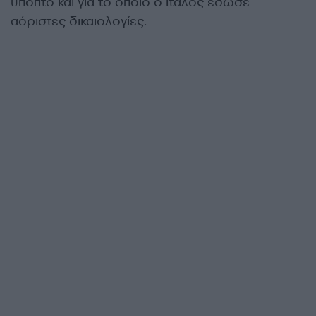
ύποπτο και για το οποίο ο Ιταλός έδωσε
αόριστες δικαιολογίες.