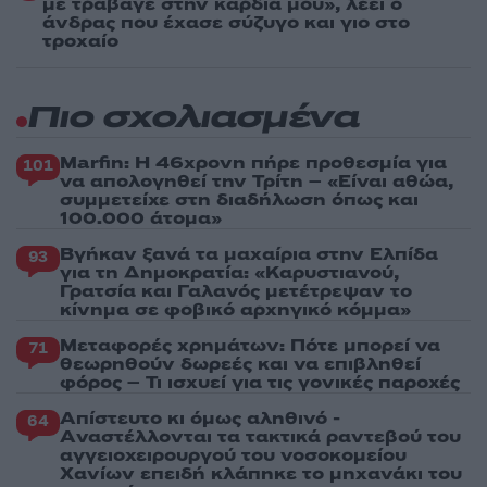
με τράβαγε στην καρδιά μου», λέει ο
άνδρας που έχασε σύζυγο και γιο στο
τροχαίο
Πιο σχολιασμένα
Marfin: Η 46χρονη πήρε προθεσμία για
101
να απολογηθεί την Τρίτη – «Είναι αθώα,
συμμετείχε στη διαδήλωση όπως και
100.000 άτομα»
Βγήκαν ξανά τα μαχαίρια στην Ελπίδα
93
για τη Δημοκρατία: «Καρυστιανού,
Γρατσία και Γαλανός μετέτρεψαν το
κίνημα σε φοβικό αρχηγικό κόμμα»
Μεταφορές χρημάτων: Πότε μπορεί να
71
θεωρηθούν δωρεές και να επιβληθεί
φόρος – Τι ισχυεί για τις γονικές παροχές
Απίστευτο κι όμως αληθινό -
64
Aναστέλλονται τα τακτικά ραντεβού του
αγγειοχειρουργού του νοσοκομείου
Χανίων επειδή κλάπηκε το μηχανάκι του