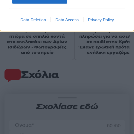
Data Deletion
Data Access
Privacy Policy
Συναγερμός στον
Η αστυνομία διαψεύδει
Λυκαβηττό: Βρέθηκε
τουρίστας θέλησε ν
πτώμα σε σπηλιά κοντά
πληρώσει για να ασελγ
στο εκκλησάκι των Αγίων
σε παιδί στην Κρήτη 
Ισιδώρων - Φωτογραφίες
Έκανε ερωτική πρότασ
από το σημείο
ενήλικη εργαζόμεν
Σχόλια
Σχολίασε εδώ
50 /50