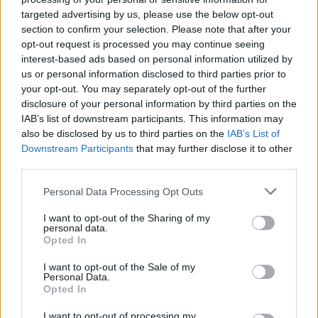
targeted advertising by us, please use the below opt-out
section to confirm your selection. Please note that after your
opt-out request is processed you may continue seeing
interest-based ads based on personal information utilized by
us or personal information disclosed to third parties prior to
your opt-out. You may separately opt-out of the further
disclosure of your personal information by third parties on the
IAB’s list of downstream participants. This information may
also be disclosed by us to third parties on the
IAB’s List of
Downstream Participants
that may further disclose it to other
third parties.
Την ίδια στιγμή, το σπίτι στον Λόγγο παραμένει
αποκλεισμένο από αστυνομικές δυνάμεις, που
Please note that this website/app uses one or more Google
Personal Data Processing Opt Outs
νωρίτερα οδήγησαν τον 65χρονο σύντροφο της
services and may gather and store information including but
not limited to your visit or usage behaviour. You may click to
I want to opt-out of the Sharing of my
δολοφονημένης γυναίκας, ο οποίος είναι και ο
personal data.
grant or deny consent to Google and its third-party tags to
Opted In
βασικός ύποπτος, στον χώρο του εγκλήματος για
use your data for below specified purposes in below Google
να δώσει κατάθεση. Σύμφωνα με πληροφορίες,
consent section.
I want to opt-out of the Sale of my
Personal Data.
λίγα λεπτά αργότερα τον μετέφεραν στην
Opted In
Ασφάλεια για να συνεχίσει την κατάθεσή του.
I want to opt-out of processing my