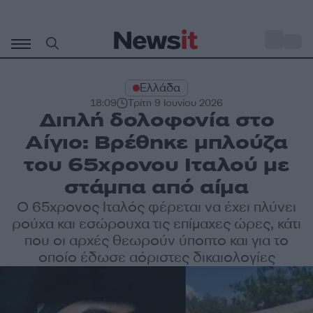
Μετάβαση
σε
o
34
περιεχόμενο
Ελλάδα
18:09
Τρίτη 9 Ιουνίου 2026
Διπλή δολοφονία στο
Αίγιο: Βρέθηκε μπλούζα
του 65χρονου Ιταλού με
στάμπα από αίμα
Ο 65χρονος Ιταλός φέρεται να έχει πλύνει
ρούχα και εσώρουχα τις επίμαχες ώρες, κάτι
που οι αρχές θεωρούν ύποπτο και για το
οποίο έδωσε αόριστες δικαιολογίες