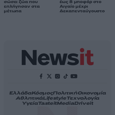
σώσει ζώα που
έως 8 μποφόρ στο
επλήγησαν στα
Αιγαίο μέχρι
μέτωπα
Δεκαπενταύγουστο
Ελλάδα
Κόσμος
Πολιτική
Οικονομία
Αθλητικά
Lifestyle
Τεχνολογία
Υγεία
Tasteit
Media
Driveit