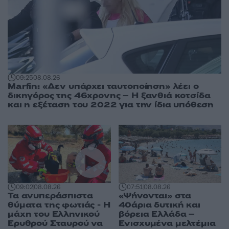
09:25
08.08.26
Marfin: «Δεν υπάρχει ταυτοποίηση» λέει ο
δικηγόρος της 46χρονης – Η ξανθιά κοτσίδα
και η εξέταση του 2022 για την ίδια υπόθεση
09:02
08.08.26
07:51
08.08.26
Τα ανυπεράσπιστα
«Ψήνονται» στα
θύματα της φωτιάς - Η
40άρια δυτική και
μάχη του Ελληνικού
βόρεια Ελλάδα –
Ερυθρού Σταυρού να
Ενισχυμένα μελτέμια