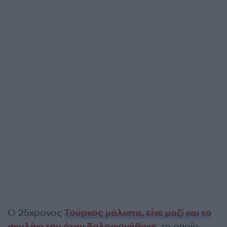
Ο 25χρονος
Τούρκος μάλιστα, είχε μαζί και το
σκυλάκι του όταν δολοφονήθηκε
, το οποίο