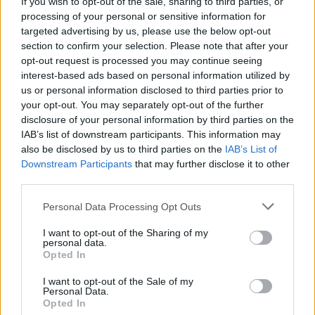
If you wish to opt-out of the sale, sharing to third parties, or
processing of your personal or sensitive information for
targeted advertising by us, please use the below opt-out
section to confirm your selection. Please note that after your
opt-out request is processed you may continue seeing
interest-based ads based on personal information utilized by
us or personal information disclosed to third parties prior to
your opt-out. You may separately opt-out of the further
Συναγερμός στον
Η αστυνομία διαψεύδει
disclosure of your personal information by third parties on the
Λυκαβηττό: Βρέθηκε
τουρίστας θέλησε ν
IAB’s list of downstream participants. This information may
πτώμα σε σπηλιά κοντά
πληρώσει για να ασελγ
also be disclosed by us to third parties on the
IAB’s List of
στο εκκλησάκι των Αγίων
σε παιδί στην Κρήτη 
Downstream Participants
that may further disclose it to other
Ισιδώρων - Φωτογραφίες
Έκανε ερωτική πρότασ
third parties.
από το σημείο
ενήλικη εργαζόμεν
Please note that this website/app uses one or more Google
Personal Data Processing Opt Outs
services and may gather and store information including but
Σχόλια
not limited to your visit or usage behaviour. You may click to
I want to opt-out of the Sharing of my
personal data.
grant or deny consent to Google and its third-party tags to
Opted In
use your data for below specified purposes in below Google
consent section.
I want to opt-out of the Sale of my
Personal Data.
Opted In
Σχολίασε εδώ