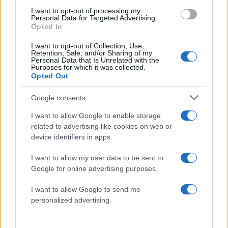
I want to opt-out of processing my
Personal Data for Targeted Advertising.
Opted In
50 /50
I want to opt-out of Collection, Use,
Retention, Sale, and/or Sharing of my
Personal Data that Is Unrelated with the
Purposes for which it was collected.
Opted Out
2000 /2000
Google consents
Υποβολή σχολίου
I want to allow Google to enable storage
related to advertising like cookies on web or
Όροι Χρήσης
. Το site προστατεύεται από reCAPTCHA, ισχύουν
device identifiers in apps.
Πολιτική Απορρήτου
&
Όροι Χρήσης
της Google.
Ελλάδα
I want to allow my user data to be sent to
ΔΟΛΟΦΟΝΙΑ
ΕΞΑΡΧΕΙΑ
ΤΟΥΡΚΙΑ
Google for online advertising purposes.
Share:
I want to allow Google to send me
personalized advertising.
Ακολουθήστε το Νewsit.gr στο
Google News
και
ενημερωθείτε πρώτοι για όλη την ειδησεογραφία και τα