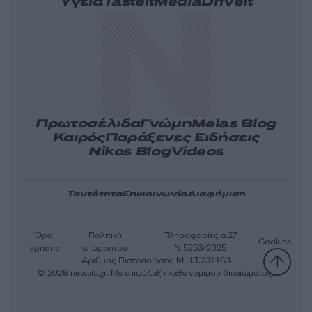
Υγεία
Tasteit
Media
Driveit
Πρωτοσέλιδα
Γνώμη
Melas Blog
Καιρός
Παράξενες Ειδήσεις
Nikos Blog
Videos
Ταυτότητα
Επικοινωνία
Διαφήμιση
Όροι
Πολιτική
Πληροφορίες α.27
Cookies
χρήσης
απορρήτου
Ν.5253/2025
Αριθμός Πιστοποίησης Μ.Η.Τ.232163
© 2026 newsit.gr. Με επιφύλαξη κάθε νομίμου δικαιώματος.