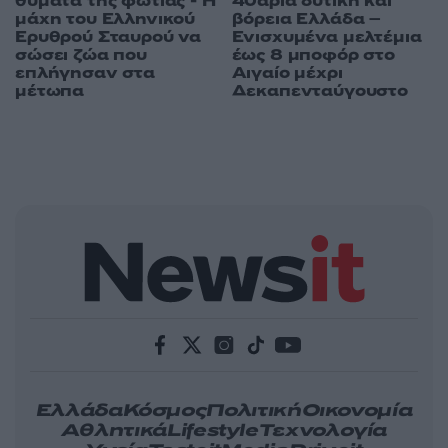
θύματα της φωτιάς - Η
40άρια δυτική και
μάχη του Ελληνικού
βόρεια Ελλάδα –
Ερυθρού Σταυρού να
Ενισχυμένα μελτέμια
σώσει ζώα που
έως 8 μποφόρ στο
επλήγησαν στα
Αιγαίο μέχρι
μέτωπα
Δεκαπενταύγουστο
Ελλάδα
Κόσμος
Πολιτική
Οικονομία
Αθλητικά
Lifestyle
Τεχνολογία