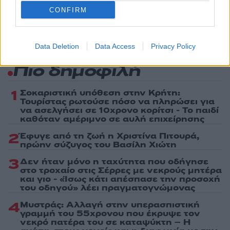
τελευταία νέα
της ημέρας
CONFIRM
Data Deletion
Data Access
Privacy Policy
Πιο δημοφιλή
1
Σοκαριστική υπόθεση στην Κρήτη:
Τουρίστας ρωτούσε πόσο να πληρώσει για
να ασελγήσει σε 10χρονο κορίτσι - Το παιδί
καθόταν αμέριμνο σε αυλή επιχείρησης
2
Έφυγε από τη ζωή η Χριστίνα Πιτουρά,
πρώην σύζυγος του Βασίλη Χιώτη
3
Δεν ήταν μόνο η ταχύτητα που οδήγησε
στο τροχαίο στις Σέρρες με νεκρούς μητέρα
και γιο - «Ίσως κάτι απέσπασε την προσοχή
του οδηγού» λέει πραγματογνώμονας
4
Μυστράς: Αλλαγή στην υπερασπιστική
γραμμή του 55χρονου που έκρυψε τον
νεκρό πατέρα του σε καταψύκτη – Η