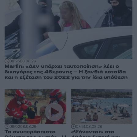
09:25
08.08.26
Marfin: «Δεν υπάρχει ταυτοποίηση» λέει ο
δικηγόρος της 46χρονης – Η ξανθιά κοτσίδα
και η εξέταση του 2022 για την ίδια υπόθεση
09:02
08.08.26
07:51
08.08.26
Τα ανυπεράσπιστα
«Ψήνονται» στα