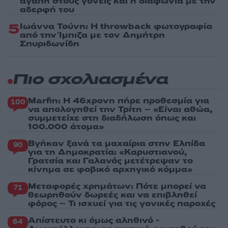
αγάπη στους γονείς και η διαφωνία με την
αδερφή του
5
Ιωάννα Τούνη: Η throwback φωτογραφία
από την Ίμπιζα με τον Δημήτρη
Σπυριδωνίδη
Πιο σχολιασμένα
Marfin: Η 46χρονη πήρε προθεσμία για
100
να απολογηθεί την Τρίτη – «Είναι αθώα,
συμμετείχε στη διαδήλωση όπως και
100.000 άτομα»
Βγήκαν ξανά τα μαχαίρια στην Ελπίδα
90
για τη Δημοκρατία: «Καρυστιανού,
Γρατσία και Γαλανός μετέτρεψαν το
κίνημα σε φοβικό αρχηγικό κόμμα»
Μεταφορές χρημάτων: Πότε μπορεί να
71
θεωρηθούν δωρεές και να επιβληθεί
φόρος – Τι ισχυεί για τις γονικές παροχές
Απίστευτο κι όμως αληθινό -
64