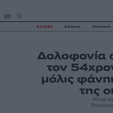
Μετάβαση
σε
περιεχόμενο
Ελλάδα
Κόσμος
Πολιτική
Δολοφονία σ
τον 54χρο
μόλις φάνηκ
της ο
«Ήταν στ
δικηγόρο