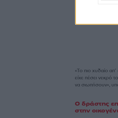
«Το πιο χυδαίο απ’
είχε πέσει νεκρό τ
να σιωπήσουν», υπ
Ο δράστης επ
στην οικογέν