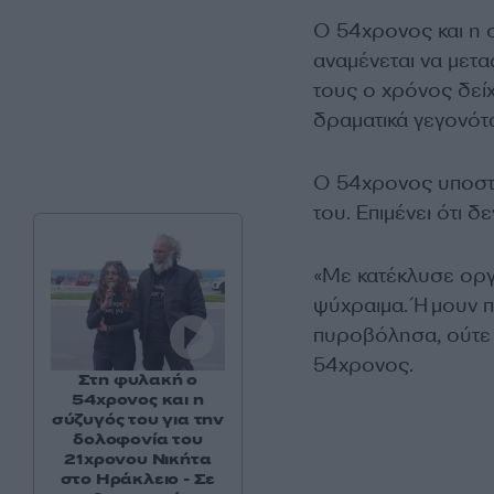
Ο 54χρονος και η 
αναμένεται να μετ
τους ο χρόνος δείχ
δραματικά γεγονότ
Ο 54χρονος υποστ
του. Επιμένει ότι δ
«Με κατέκλυσε οργ
ψύχραιμα. Ήμουν π
πυροβόλησα, ούτε 
54χρονος.
Στη φυλακή ο
54χρονος και η
σύζυγός του για την
δολοφονία του
21χρονου Νικήτα
στο Ηράκλειο - Σε