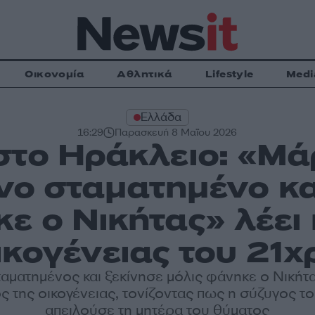
Οικονομία
Αθλητικά
Lifestyle
Medi
Ελλάδα
16:29
Παρασκευή 8 Μαΐου 2026
το Ηράκλειο: «Μά
νο σταματημένο και
ε ο Νικήτας» λέει
ικογένειας του 21
αματημένος και ξεκίνησε μόλις φάνηκε ο Νικήτα
ς της οικογένειας, τονίζοντας πως η σύζυγος τ
απειλούσε τη μητέρα του θύματος