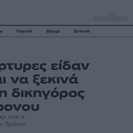
o
Αθήνα
35
C
a
Tasteit
Blogs
Driveit
ρτυρες είδαν
 να ξεκινά
 η δικηγόρος
χρονου
ς» είπε η
ου δράστη