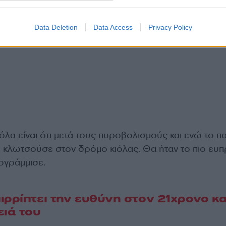
Data Deletion
Data Access
Privacy Policy
 όλα είναι ότι μετά τους πυροβολισμούς και ενώ το πα
ο κλωτσούσε στον δρόμο κιόλας. Θα ήταν το πιο ευπ
ογράμμισε.
ιρρίπτει την ευθύνη στον 21χρονο κα
ειά του