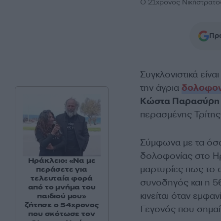
Ο 21χρονος Νικήστρατο
Προ
Συγκλονιστικά είνα
την άγρια
δολοφον
Κώστα Παρασύρη
περασμένης Τρίτης 
Σύμφωνα με τα όσα
δολοφονίας στο Η
Ηράκλειο: «Να με
μαρτυρίες πως το 
περάσετε για
τελευταία φορά
συνοδηγός και η 5
από το μνήμα του
κινείται όταν εμφα
παιδιού μου»
ζήτησε ο 54χρονος
Γεγονός που σημαίν
που σκότωσε τον