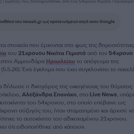
ς Γεμιστός που δολοφονήθηκε από τον 54χρονο Κώστα Παρασύρη
σθήκη του newsit.gr ως προτεινόμενη πηγή στην Google
ι τα στοιχεία που έρχονται στο φως της δημοσιότητας
ία
του
21χρονου Νικήτα Γεμιστό
από τον
54χρονο
στην Αμμουδάρα
Ηρακλείου
το απόγευμα της
(5.5.26). Ένα έγκλημα που έχει συγκλονίσει το πανελ
 δήλωσε η δικηγόρος της οικογένειας του θύματος 
ράκλειο,
Αλεξάνδρα Σπανάκη
, στο
Live News
, υπάρ
αυτοκίνητο του 54χρονου, στο οποίο επέβαινε ως
6χρονη σύζυγός του, ήταν σταματημένο και άρχισε ν
νίστηκε το αυτοκίνητο του αδικοχαμένου 21χρονου.
ει ότι ειδοποιήθηκε από κάποιον.