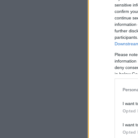
sensitive in
confirm you
continue se
information 
further disc
participants
Downstream 
Please note
information 
deny consent
in below Go
Persona
I want t
Opted 
I want t
«Θέλω να γίνει το 
Opted 