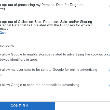
εγε ο Νικήστρατος», επισήμανε η κ. Σπανάκη.
to opt-out of processing my Personal Data for Targeted
ing.
In
ΔΙΑΦΗΜΙΣΗ
o opt-out of Collection, Use, Retention, Sale, and/or Sharing
ersonal Data that Is Unrelated with the Purposes for which it
lected.
Out
consents
o allow Google to enable storage related to advertising like cookies on
evice identifiers in apps.
o allow my user data to be sent to Google for online advertising
s.
to allow Google to send me personalized advertising.
CONFIRM