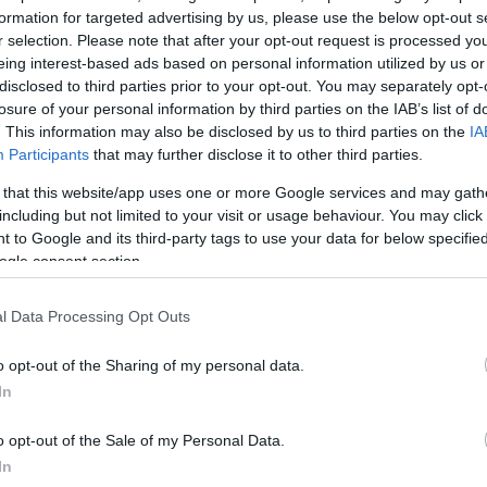
formation for targeted advertising by us, please use the below opt-out s
r selection. Please note that after your opt-out request is processed y
eing interest-based ads based on personal information utilized by us or
disclosed to third parties prior to your opt-out. You may separately opt-
losure of your personal information by third parties on the IAB’s list of
. This information may also be disclosed by us to third parties on the
IA
Participants
that may further disclose it to other third parties.
 that this website/app uses one or more Google services and may gath
including but not limited to your visit or usage behaviour. You may click 
 to Google and its third-party tags to use your data for below specifi
ogle consent section.
l Data Processing Opt Outs
o opt-out of the Sharing of my personal data.
In
o opt-out of the Sale of my Personal Data.
δικαστήριο για να καταλάβει ότι δεν φταίω και να μα
In