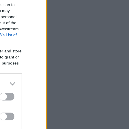
ection to
ou may
 personal
out of the
 downstream
B’s List of
er and store
to grant or
ed purposes
λακώσω