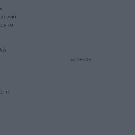
ν
ιτονιά
αν τα
αλό
ΔΙΑΦΗΜΙΣΗ
ξε ο