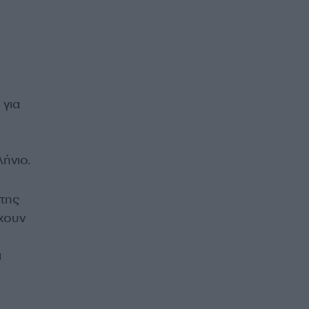
 για
λήνιο.
της
χουν
α