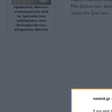
Μια βόλτα που κατ
Ηράκλειο: Βίντεο-
ντοκουμέντο από
χάνει την ζωή του.
το τροχαίο που
«οδήγησε» στη
δολοφονία του
21χρονου Νικήτα
newsit.gr 
Το ρολόι δείχνει
0
οποίο επιβαίνει ο
Χ
If you wish 