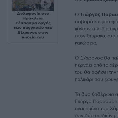
Δολοφονία στο
Ο
Γιώργος Παρα
Ηράκλειο:
σοβαρά και μεταφέρ
Ξέσπασμα οργής
των συγγενών του
κάνουν την ίδια α
21χρονου στην
στον θώρακα, στα 
κηδεία του
κακώσεις.
Ο 17χρονος θα παλέ
περνάει από το χέ
του θα αφήσει την 
παλικάρι που έφυγε
Τα δύο ξαδέρφια αχ
Γιώργο Παρασύρη να
αγαπημένο του Χάρ
των δύο παιδιών μ