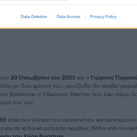
Data Deletion
Data Access
Privacy Policy
χνει
20 Οκτωβρίου του 2023
και ο
Γιώργος Παρασ
βόλτα με δύο φίλους του, μια έξοδο θα αποβεί μοιραί
ήτου βρισκόταν ο 18χρονος Νικήτας που έχει πάρει πρ
λωμα του του.
30
χάνει τον έλεγχο του αυτοκινήτου και προσκρούει
δα και σε κολώνα ρεύματα ακριβώς δίπλα από το εκκ
φου του Χάρη Βαρότση
.