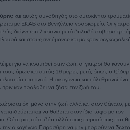
σύρης
και αυτός συνοδηγός στο αυτοκίνητο τραυματίζ
εται με ΕΚΑΒ στο Βενιζέλειο νοσοκομείο. Οι γιατρο
κριβώς διάγνωση 7 χρόνια μετά δηλαδή σοβαρό τραύ
πλευρά και στους πνεύμονες και με κρανιοεγκεφαλικ
ψει για να κρατηθεί στην ζωή, οι γιατροί θα κάνουν 
ρι τους όμως και αυτός 19 μέρες μετά, όπως ο ξάδε
τελευταία του πνοή. Η οικογένεια και πάλι θρηνεί ένα
 πριν καν προλάβει να ζήσει την ζωή του.
ώριστα όχι μόνo στην ζωή αλλά και στον θάνατο, με
 κηδεύεται και να θάβεται στον ίδιο τάφο με τον
η. Ούτε μια, ούτε δύο αλλά τρεις συμπτώσεις στο θ
ε την οικογένεια Παρασύρη να μην μπορούν να δεχτο