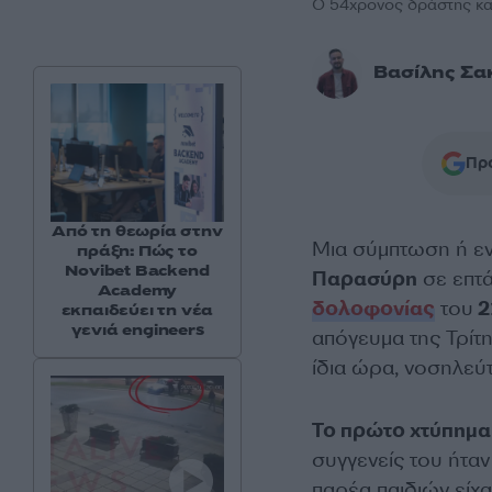
Ο 54χρονος δράστης και
Βασίλης Σα
Προ
Από τη θεωρία στην
Μια σύμπτωση ή εν
πράξη: Πώς το
Novibet Backend
Παρασύρη
σε επτ
Academy
δολοφονίας
του
2
εκπαιδεύει τη νέα
γενιά engineers
απόγευμα της Τρίτης
ίδια ώρα, νοσηλεύ
Το πρώτο χτύπημα
συγγενείς του ήτα
παρέα παιδιών είχα