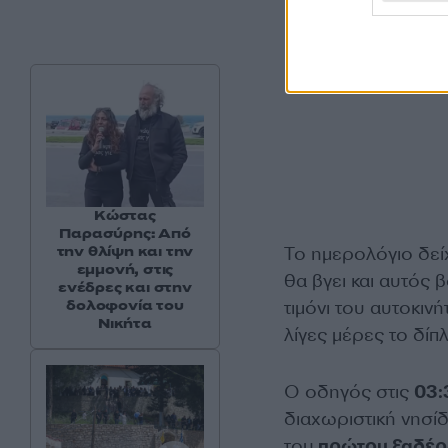
Κώστας
Παρασύρης: Από
την θλίψη και την
Το ημερολόγιο δεί
εμμονή, στις
θα βγει και αυτός 
ενέδρες και στην
δολοφονία του
τιμόνι του αυτοκιν
Νικήτα
λίγες μέρες το δίπ
Ο οδηγός στις
03:
διαχωριστική νησί
του
πρώτου ξαδέρ