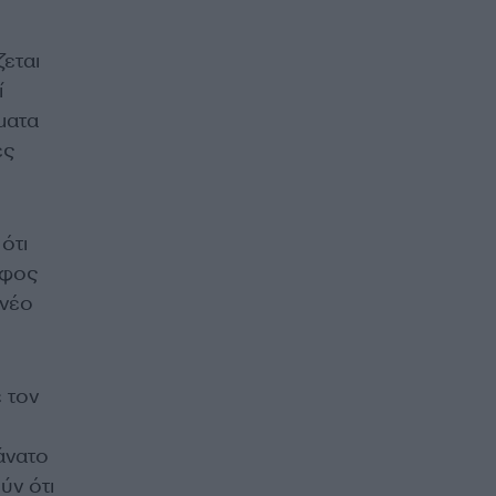
εται
ί
ματα
ές
ότι
ρφος
 νέο
 τον
άνατο
ύν ότι