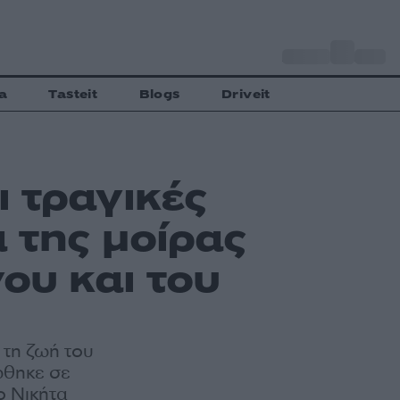
o
Αθήνα
27
C
a
Tasteit
Blogs
Driveit
 τραγικές
 της μοίρας
ου και του
 τη ζωή του
ώθηκε σε
ο Νικήτα