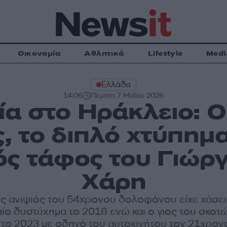
Οικονομία
Αθλητικά
Lifestyle
Medi
Ελλάδα
14:06
Πέμπτη 7 Μαΐου 2026
α στο Ηράκλειο: Οι
, το διπλό χτύπημα
νός τάφος του Γιώργ
Χάρη
 ανιψιός του 54χρονου δολοφόνου είχε χάσει
αίο δυστύχημα το 2016 ενώ και ο γιος του σκοτ
 το 2023 με οδηγό του αυτοκινήτου τον 21χρον