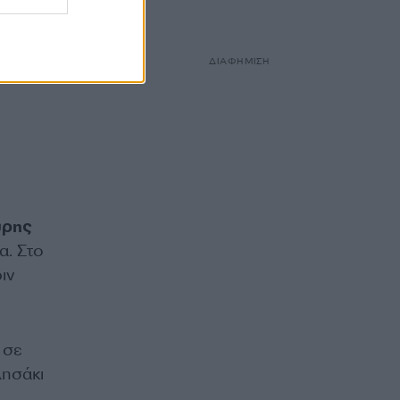
ΔΙΑΦΗΜΙΣΗ
ύρης
α. Στο
ιν
 σε
λησάκι