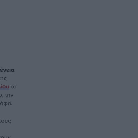
ένεια
ης
ίου
το
, την
τάφο.
τους
σουν.