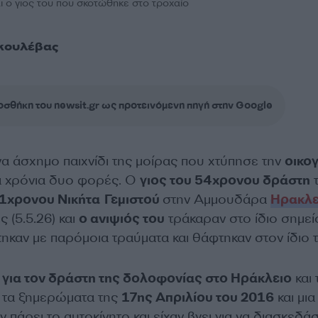
 ο γιος του που σκοτώθηκε στο τροχαίο
κουλέβας
σθήκη του newsit.gr ως προτεινόμενη πηγή στην Google
α άσχημο παιχνίδι της μοίρας που χτύπησε την
οικογ
ά χρόνια δυο φορές. Ο
γιος του 54χρονου δράστη
τ
1χρονου Νικήτα
Γεμιστού
στην Αμμουδάρα
Ηρακλε
 (5.5.26) και
ο ανιψιός του
τράκαραν στο ίδιο σημείο
τηκαν με παρόμοια τραύματα και θάφτηκαν στον ίδιο 
 για τον δράστη της δολοφονίας στο Ηράκλειο
και 
ν τα ξημερώματα της
17ης Απριλίου του 2016
και μια
ν πάρει το αυτοκίνητο και είχαν βγει για να διασκεδά