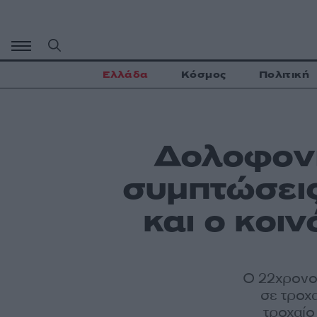
Μετάβαση
σε
περιεχόμενο
Ελλάδα
Κόσμος
Πολιτική
Δολοφονί
συμπτώσεις
και ο κοι
Ο 22χρονος
σε τροχ
τροχαίο