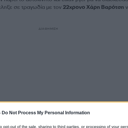
έληξε σε τραγωδία με τον
22χρονο Χάρη Βαρότση
ν
ΔΙΑΦΗΜΙΣΗ
-
Do Not Process My Personal Information
3:30 τα ξημερώματα
και ο οδηγός του αυτοκινήτου 
άρης Βαρότσης
, πρώτος ξάδερφος του
17χρονου
to opt-out of the sale, sharing to third parties, or processing of your per