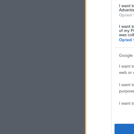
I want 
Advertis
Opted 
I want t
of my P
was col
Opted 
Google 
I want t
web or d
I want t
purpose
I want 