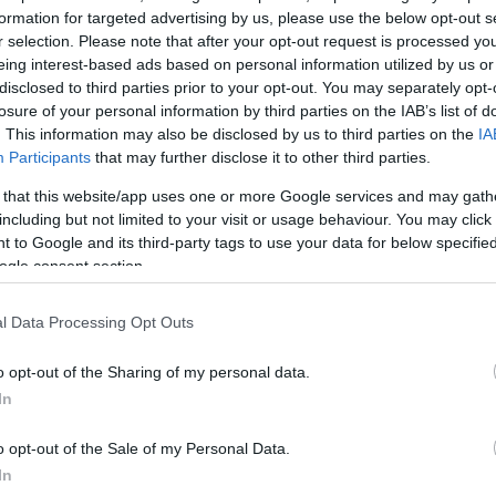
ρη
-που ο 54χρονος πατέρας του σκότωσε με 6 σφα
formation for targeted advertising by us, please use the below opt-out s
r selection. Please note that after your opt-out request is processed y
 τον έλεγχο του και προσκρούει με σφοδρότητα σε κ
eing interest-based ads based on personal information utilized by us or
 στην διαχωριστική νησίδα στην παραλιακή Ηρακλεί
disclosed to third parties prior to your opt-out. You may separately opt-
losure of your personal information by third parties on the IAB’s list of
. This information may also be disclosed by us to third parties on the
IA
 συνεπιβάτης στο όχημα μεταφέρεται στο Βενιζέλειο
Participants
that may further disclose it to other third parties.
αρό τραύματα στον θώρακα, στα πλευρά και στους
κρανιοεγκεφαλικές κακώσεις. Η μάχη του στην μονάδ
 that this website/app uses one or more Google services and may gath
including but not limited to your visit or usage behaviour. You may click 
ς κράτησε 19 μέρες και ο Χάρης άφησε την τελευταί
 to Google and its third-party tags to use your data for below specifi
 του 2016
έκτοτε η οικογένεια του βυθίζεται στην θλ
ogle consent section.
l Data Processing Opt Outs
τύπημα της μοίρας
o opt-out of the Sharing of my personal data.
χεται το δεύτερο χτύπημα, στο ίδιο σημείο, με τον ί
In
 δεύτερο χτύπημα της μοίρας στην οικογένεια του
Κώ
o opt-out of the Sale of my Personal Data.
ή την φορά ο γιος του θα βρίσκεται την θέση του
In