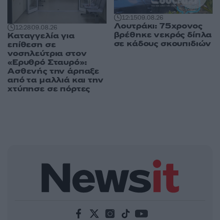
12:15
09.08.26
Λουτράκι: 75χρονος
12:28
09.08.26
βρέθηκε νεκρός δίπλα
Καταγγελία για
σε κάδους σκουπιδιών
επίθεση σε
νοσηλεύτρια στον
«Ερυθρό Σταυρό»:
Ασθενής την άρπαξε
από τα μαλλιά και την
χτύπησε σε πόρτες