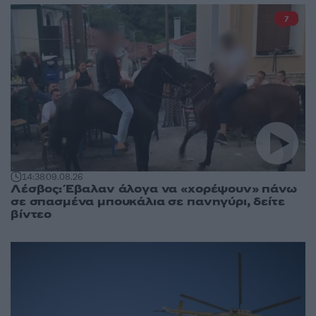
7
14:38
09.08.26
Λέσβος: Έβαλαν άλογα να «χορέψουν» πάνω
σε σπασμένα μπουκάλια σε πανηγύρι, δείτε
βίντεο