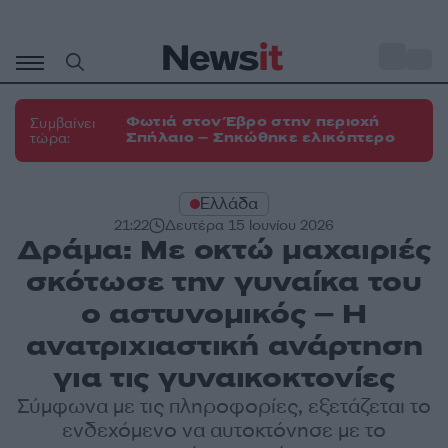
Μετάβαση
σε
o
33
περιεχόμενο
Φωτιά στον Έβρο στην περιοχή
Συμβαίνει
Σπήλαιο – Σηκώθηκε ελικόπτερο
τώρα:
Ελλάδα
21:22
Δευτέρα 15 Ιουνίου 2026
Δράμα: Με οκτώ μαχαιριές
σκότωσε την γυναίκα του
ο αστυνομικός – Η
ανατριχιαστική ανάρτηση
για τις γυναικοκτονίες
Σύμφωνα με τις πληροφορίες, εξετάζεται το
ενδεχόμενο να αυτοκτόνησε με το