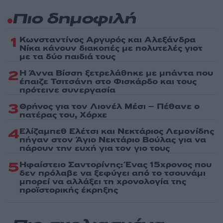
Πιο δημοφιλή
1
Κωνσταντίνος Αργυρός και Αλεξάνδρα
Νίκα κάνουν διακοπές με πολυτελές γιοτ
με τα δύο παιδιά τους
2
Η Άννα Βίσση ξετρελάθηκε με μπάντα που
έπαιζε Τσιτσάνη στο Φισκάρδο και τους
πρότεινε συνεργασία
3
Θρήνος για τον Λιονέλ Μέσι – Πέθανε ο
πατέρας του, Χόρχε
4
Ελίζαμπεθ Ελέτσι και Νεκτάριος Λεμονίδης
πήγαν στον Άγιο Νεκτάριο Βούλας για να
πάρουν την ευχή για τον γιο τους
5
Ηφαίστειο Σαντορίνης: Ένας 15χρονος που
δεν πρόλαβε να ξεφύγει από το τσουνάμι
μπορεί να αλλάξει τη χρονολογία της
προϊστορικής έκρηξης