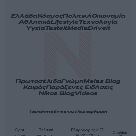
Ελλάδα
Κόσμος
Πολιτική
Οικονομία
Αθλητικά
Lifestyle
Τεχνολογία
Υγεία
Tasteit
Media
Driveit
Πρωτοσέλιδα
Γνώμη
Melas Blog
Καιρός
Παράξενες Ειδήσεις
Nikos Blog
Videos
Ταυτότητα
Επικοινωνία
Διαφήμιση
Όροι
Πολιτική
Πληροφορίες α.27
Cookies
χρήσης
απορρήτου
Ν.5253/2025