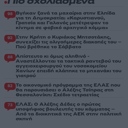
Πιο σχολιασμένα
Βγήκαν ξανά τα μαχαίρια στην Ελπίδα
98
για τη Δημοκρατία: «Καρυστιανού,
Γρατσία και Γαλανός μετέτρεψαν το
κίνημα σε φοβικό αρχηγικό κόμμα»
Στην Κρήτη ο Κυριάκος Μητσοτάκης,
92
συνεχίζει τις ολιγοήμερες διακοπές του –
Πού βρέθηκε το Σάββατο
Απίστευτο κι όμως αληθινό -
88
Aναστέλλονται τα τακτικά ραντεβού του
αγγειοχειρουργού του νοσοκομείου
Χανίων επειδή κλάπηκε το μηχανάκι του
γιατρού
Το οικονομικό πρόγραμμα της ΕΛΑΣ που
82
θα παρουσιάσει ο Αλέξης Τσίπρας στη
Θεσσαλονίκη: Σχέδιο τετραετίας
ΕΛΑΣ: Ο Αλέξης Δέδες ο πρώτος
73
υποψήφιος βουλευτής του κόμματος –
Από τα διοικητικά της ΑΕΚ στην πολιτική
σκηνή