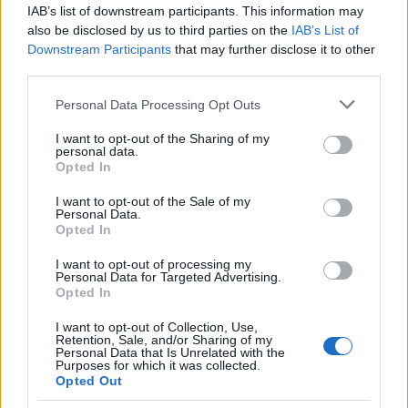
IAB’s list of downstream participants. This information may
also be disclosed by us to third parties on the
IAB’s List of
Downstream Participants
that may further disclose it to other
third parties.
Please note that this website/app uses one or more Google
Personal Data Processing Opt Outs
«Η ελληνική οικογένεια βάλλεται απ’ τη ΛΟΑΤΚΙ
services and may gather and store information including but
κοινότητα και το Pride, απ’ τις μοχθηρές
not limited to your visit or usage behaviour. You may click to
I want to opt-out of the Sharing of my
personal data.
grant or deny consent to Google and its third-party tags to
φεμινίστριες, απ’ το δημογραφικό (δηλαδή, απ’
Opted In
use your data for below specified purposes in below Google
τις άχρηστες γυναίκες που δεν λένε να
consent section.
I want to opt-out of the Sale of my
γκαστρωθούν), αλλά όταν ένας άντρας σφάζει τη
Personal Data.
Opted In
γυναίκα του μια ανάσα απ’ τα παιδιά του, η
ελληνική οικογένεια ζει μονάχα μια μεμονωμένη
I want to opt-out of processing my
Personal Data for Targeted Advertising.
τραγική στιγμή – φταίει η κακιά η ώρα, το
Opted In
πελώριο πάθος του γυναικοκτόνου, ή και το
I want to opt-out of Collection, Use,
θύμα, που ποιος ξέρει τι έκανε για να προκαλέσει
Retention, Sale, and/or Sharing of my
Personal Data that Is Unrelated with the
τη σφαγή του», έγραψε χαρακτηριστικά.
Purposes for which it was collected.
Opted Out
ΔΙΑΦΗΜΙΣΗ