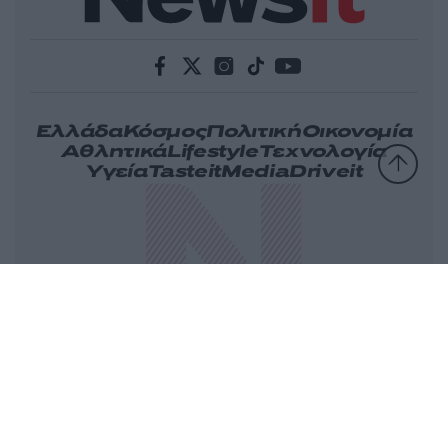
Ελλάδα
Κόσμος
Πολιτική
Οικονομία
Αθλητικά
Lifestyle
Τεχνολογία
Υγεία
Tasteit
Media
Driveit
Πρωτοσέλιδα
Γνώμη
Melas Blog
Καιρός
Παράξενες Ειδήσεις
Nikos Blog
Videos