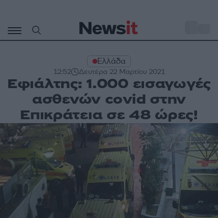
Μετάβαση
σε
o
31
περιεχόμενο
Ελλάδα
12:52
Δευτέρα 22 Μαρτίου 2021
Εφιάλτης: 1.000 εισαγωγές
ασθενών covid στην
Επικράτεια σε 48 ώρες!