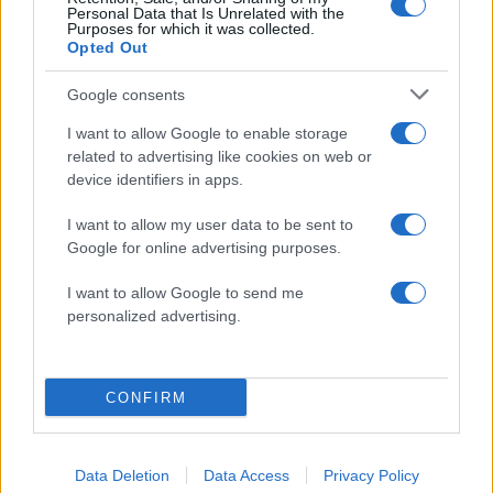
Πολιτική Απορρήτου
&
Όροι Χρήσης
της Google.
Personal Data that Is Unrelated with the
Purposes for which it was collected.
Ελλάδα
Opted Out
ΕΙΣΑΓΩΓΕΣ
ΚΟΡΟΝΟΪΟΣ
ΝΟΣΟΚΟΜΕΙΑ
Google consents
I want to allow Google to enable storage
Share:
related to advertising like cookies on web or
device identifiers in apps.
Ακολουθήστε το Νewsit.gr στο
Google News
και
ενημερωθείτε πρώτοι για όλη την ειδησεογραφία και τα
I want to allow my user data to be sent to
τελευταία νέα
της ημέρας
Google for online advertising purposes.
I want to allow Google to send me
personalized advertising.
Πιο δημοφιλή
CONFIRM
1
Έφυγαν οι συνεργάτες, μένει η Μαρία
Καρυστιανού - Η επόμενη μέρα για την
«Ελπίδα για τη Δημοκρατία»
Data Deletion
Data Access
Privacy Policy