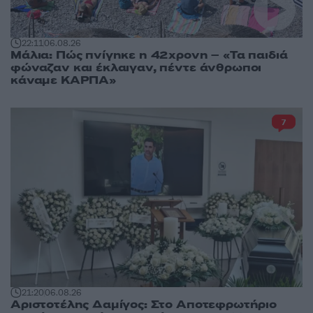
22:11
06.08.26
Μάλια: Πώς πνίγηκε η 42χρονη – «Τα παιδιά
φώναζαν και έκλαιγαν, πέντε άνθρωποι
κάναμε ΚΑΡΠΑ»
7
21:20
06.08.26
Αριστοτέλης Δαμίγος: Στο Αποτεφρωτήριο