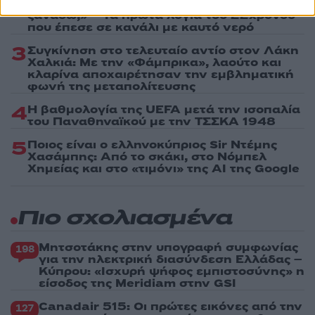
2
Σαμοθράκη: «Μαμά νόμιζες ότι δε θα σε
ξαναδώ;» – Τα πρώτα λόγια του 22χρονου
που έπεσε σε κανάλι με καυτό νερό
3
Συγκίνηση στο τελευταίο αντίο στον Λάκη
Χαλκιά: Με την «Φάμπρικα», λαούτο και
κλαρίνα αποχαιρέτησαν την εμβληματική
φωνή της μεταπολίτευσης
4
Η βαθμολογία της UEFA μετά την ισοπαλία
του Παναθηναϊκού με την ΤΣΣΚΑ 1948
5
Ποιος είναι ο ελληνοκύπριος Sir Ντέμης
Χασάμπης: Από το σκάκι, στο Νόμπελ
Χημείας και στο «τιμόνι» της AI της Google
Πιο σχολιασμένα
Μητσοτάκης στην υπογραφή συμφωνίας
198
για την ηλεκτρική διασύνδεση Ελλάδας –
Κύπρου: «Ισχυρή ψήφος εμπιστοσύνης» η
είσοδος της Meridiam στην GSI
Canadair 515: Οι πρώτες εικόνες από την
127