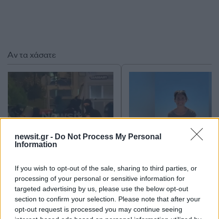
Αν τα χάσατε
newsit.gr -
Do Not Process My Personal
Information
Στη ΓΑΔΑ η 46χρονη που
«Αφιέρωσε τη ζωή της
If you wish to opt-out of the sale, sharing to third parties, or
κατηγορείται για
να βοηθά ανθρώπους 
συμμετοχή στην τραγωδία
είχαν ανάγκη» - Η πρ
processing of your personal or sensitive information for
της Μαρφίν - Μεταφέρθηκε
δήλωση της οικογένε
targeted advertising by us, please use the below opt-out
απευθείας από το
της 38χρονης Λίζα π
section to confirm your selection. Please note that after your
αεροδρόμιο
βρέθηκε νεκρή στη
opt-out request is processed you may continue seeing
Κυψέλη