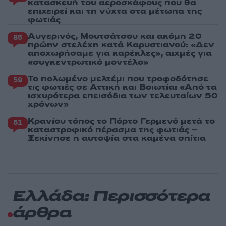
κατασκευή του αεροσκάφους που θα
επιχειρεί και τη νύχτα στα μέτωπα της
φωτιάς
Αυγερινός, Μουτσάτσου και ακόμη 20
85
πρώην στελέχη κατά Καρυστιανού: «Δεν
αποχωρήσαμε για καρέκλες», αιχμές για
«συγκεντρωτικό μοντέλο»
Το πολωμένο μελτέμι που τροφοδότησε
59
τις φωτιές σε Αττική και Βοιωτία: «Από τα
ισχυρότερα επεισόδια των τελευταίων 50
χρόνων»
Κρανίου τόπος το Πόρτο Γερμενό μετά το
51
καταστροφικό πέρασμα της φωτιάς –
Ξεκίνησε η αυτοψία στα καμένα σπίτια
Ελλάδα: Περισσότερα
άρθρα