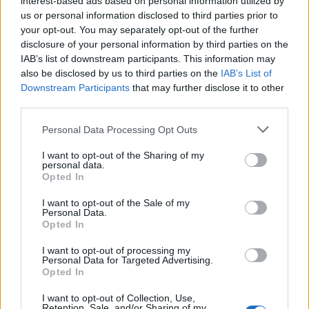
interest-based ads based on personal information utilized by
us or personal information disclosed to third parties prior to
your opt-out. You may separately opt-out of the further
Σχόλια
disclosure of your personal information by third parties on the
IAB’s list of downstream participants. This information may
also be disclosed by us to third parties on the
IAB’s List of
Downstream Participants
that may further disclose it to other
third parties.
Σχολίασε εδώ
Please note that this website/app uses one or more Google
Personal Data Processing Opt Outs
services and may gather and store information including but
not limited to your visit or usage behaviour. You may click to
I want to opt-out of the Sharing of my
50 /50
personal data.
grant or deny consent to Google and its third-party tags to
Opted In
use your data for below specified purposes in below Google
consent section.
I want to opt-out of the Sale of my
Personal Data.
Opted In
2000 /2000
I want to opt-out of processing my
Personal Data for Targeted Advertising.
Υποβολή σχολίου
Opted In
I want to opt-out of Collection, Use,
Όροι Χρήσης
. Το site προστατεύεται από reCAPTCHA, ισχύουν
Retention, Sale, and/or Sharing of my