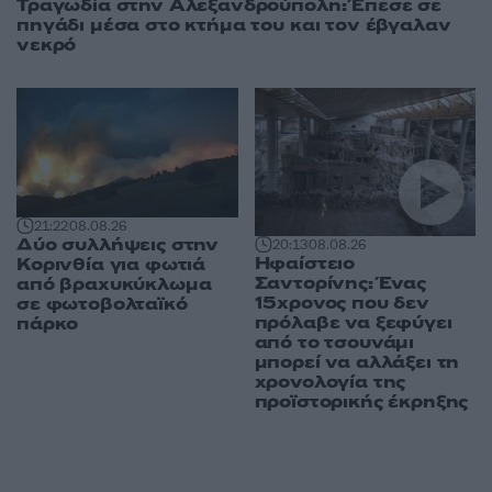
Τραγωδία στην Αλεξανδρούπολη: Έπεσε σε
πηγάδι μέσα στο κτήμα του και τον έβγαλαν
νεκρό
21:22
08.08.26
Δύο συλλήψεις στην
20:13
08.08.26
Ηφαίστειο
Κορινθία για φωτιά
Σαντορίνης: Ένας
από βραχυκύκλωμα
15χρονος που δεν
σε φωτοβολταϊκό
πρόλαβε να ξεφύγει
πάρκο
από το τσουνάμι
μπορεί να αλλάξει τη
χρονολογία της
προϊστορικής έκρηξης