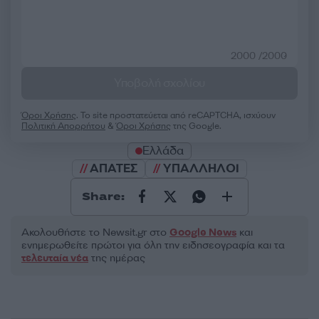
2000 /2000
Υποβολή σχολίου
Όροι Χρήσης
. Το site προστατεύεται από reCAPTCHA, ισχύουν
Πολιτική Απορρήτου
&
Όροι Χρήσης
της Google.
Ελλάδα
ΑΠΑΤΕΣ
ΥΠΑΛΛΗΛΟΙ
Share:
Ακολουθήστε το Νewsit.gr στο
Google News
και
ενημερωθείτε πρώτοι για όλη την ειδησεογραφία και τα
τελευταία νέα
της ημέρας