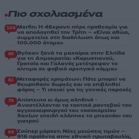
Πιο σχολιασμένα
Marfin: Η 46χρονη πήρε προθεσμία για
104
να απολογηθεί την Τρίτη – «Είναι αθώα,
συμμετείχε στη διαδήλωση όπως και
100.000 άτομα»
Βγήκαν ξανά τα μαχαίρια στην Ελπίδα
96
για τη Δημοκρατία: «Καρυστιανού,
Γρατσία και Γαλανός μετέτρεψαν το
κίνημα σε φοβικό αρχηγικό κόμμα»
Μεταφορές χρημάτων: Πότε μπορεί να
82
θεωρηθούν δωρεές και να επιβληθεί
φόρος – Τι ισχυεί για τις γονικές παροχές
Απίστευτο κι όμως αληθινό -
79
Aναστέλλονται τα τακτικά ραντεβού του
αγγειοχειρουργού του νοσοκομείου
Χανίων επειδή κλάπηκε το μηχανάκι του
γιατρού
Σούπερ μάρκετ: Νέες μειώσεις τιμών –
69
916 προϊόντα στην εθνική πρωτοβουλία,