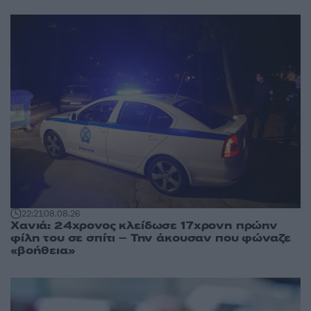
22:21
08.08.26
Χανιά: 24χρονος κλείδωσε 17χρονη πρώην
φίλη του σε σπίτι – Την άκουσαν που φώναζε
«βοήθεια»