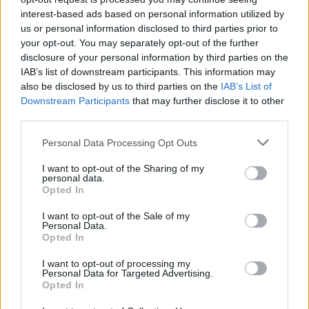
interest-based ads based on personal information utilized by
us or personal information disclosed to third parties prior to
Τα άτομα που μιλούσαν
τηλεφωνικά
με τα
your opt-out. You may separately opt-out of the further
θύματα
τα
κρατούσαν
συνεχώς
απασχολημένα
disclosure of your personal information by third parties on the
στη γραμμή μέχρι να ολοκληρωθεί η κλοπή. Έτσι,
IAB’s list of downstream participants. This information may
also be disclosed by us to third parties on the
IAB’s List of
τα θύματα δεν έβλεπαν ποτέ καθαρά τους
Downstream Participants
that may further disclose it to other
δράστες και ήταν δύσκολο αργότερα να τους
third parties.
αναγνωρίσουν.
Please note that this website/app uses one or more Google
Personal Data Processing Opt Outs
services and may gather and store information including but
Για να μην εντοπιστούν, τα μέλη της σπείρας
not limited to your visit or usage behaviour. You may click to
I want to opt-out of the Sharing of my
personal data.
χρησιμοποιούσαν νοικιασμένα αυτοκίνητα,
grant or deny consent to Google and its third-party tags to
Opted In
use your data for below specified purposes in below Google
κινούνταν κυρίως μέσω αυτοκινητοδρόμων και
consent section.
I want to opt-out of the Sale of my
φορούσαν καπέλα, μάσκες και γυαλιά. Μέσα σε
Personal Data.
Opted In
μόλις 56 ημέρες είχαν αλλάξει εννέα
διαφορετικά οχήματα, τα οποία φρόντιζαν να τα
I want to opt-out of processing my
Personal Data for Targeted Advertising.
παρκάρουν μακριά από τα σπίτια τους ώστε να
Opted In
μην κινήσουν υποψίες.