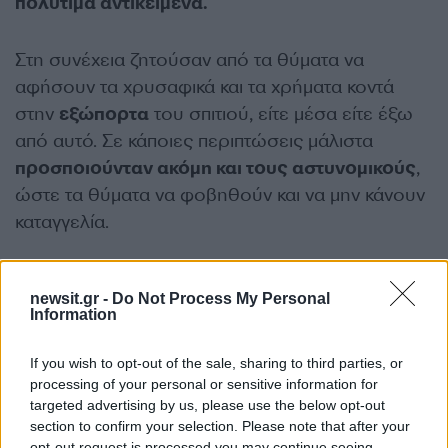
πολύτιμα αντικείμενα.
Στη συνέχεια ζητούσαν από τα θύματα να
αφήσουν τα χρυσαφικά και τα χρήματα κοντά
στην
εξώπορτα
του σπιτιού, είτε μέσα είτε έξω
από αυτό. Σε κάποιες περιπτώσεις μάλιστα
προσποιούνταν ακόμη και τους αστυνομικούς
,
ώστε τα θύματα να φοβηθούν και να μην κάνουν
καταγγελία.
Μετά αναλάμβανε δράση άλλη ομάδα της
newsit.gr -
Do Not Process My Personal
σπείρας, η οποία πήγαινε στα σπίτια με
Information
αυτοκίνητα και παραλάμβανε τα πολύτιμα
αντικείμενα και τα χρήματα. Την ίδια ώρα,
If you wish to opt-out of the sale, sharing to third parties, or
συνεργοί τους παρέμεναν μέσα στα αυτοκίνητα
processing of your personal or sensitive information for
targeted advertising by us, please use the below opt-out
ως «τσιλιαδόροι» για να ειδοποιήσουν αν
section to confirm your selection. Please note that after your
εμφανιστεί η αστυνομία.
opt-out request is processed you may continue seeing