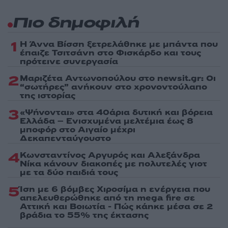
Πιο δημοφιλή
1
Η Άννα Βίσση ξετρελάθηκε με μπάντα που
έπαιζε Τσιτσάνη στο Φισκάρδο και τους
πρότεινε συνεργασία
2
Μαριζέτα Αντωνοπούλου στο newsit.gr: Οι
“σωτήρες” ανήκουν στο χρονοντούλαπο
της ιστορίας
3
«Ψήνονται» στα 40άρια δυτική και βόρεια
Ελλάδα – Ενισχυμένα μελτέμια έως 8
μποφόρ στο Αιγαίο μέχρι
Δεκαπενταύγουστο
4
Κωνσταντίνος Αργυρός και Αλεξάνδρα
Νίκα κάνουν διακοπές με πολυτελές γιοτ
με τα δύο παιδιά τους
5
Ίση με 6 βόμβες Χιροσίμα η ενέργεια που
απελευθερώθηκε από τη mega fire σε
Αττική και Βοιωτία - Πώς κάηκε μέσα σε 2
βράδια το 55% της έκτασης