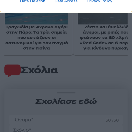
Data Deletion
Data Access
Privacy Policy
Τραγωδία με 4χρονο αγόρι
Ζέστη και θυελλώδε
στην Πάρο: Τα τρία σημεία
άνεμοι, με ριπές που 
που εστιάζουν οι
φτάνουν τα 80 χλμ/ώρ
αστυνομικοί για τον πνιγμό
«Red Code» σε 6 περιο
στην πισίνα
για κίνδυνο πυρκαγι
Σχόλια
Σχολίασε εδώ
50 /50