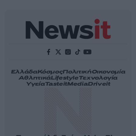
Ελλάδα
Κόσμος
Πολιτική
Οικονομία
Αθλητικά
Lifestyle
Τεχνολογία
Υγεία
Tasteit
Media
Driveit