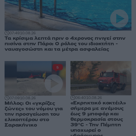
07:49
10.08.26
Τα κρίσιμα λεπτά πριν ο 4χρονος πνιγεί στην
πισίνα στην Πάρο: Ο ρόλος του ιδιοκτήτη -
ναυαγοσώστη και τα μέτρα ασφαλείας
5
06:40
10.08.26
07:09
10.08.26
«Εκρηκτικό κοκτέιλ»
Μήλος: Οι «γκρίζες
σήμερα με ανέμους
ζώνες» του νόμου για
έως 9 μποφόρ και
την προσγείωση του
θερμοκρασία στους
ελικοπτέρου στο
39°C - Την Πέμπτη
Σαρακήνικο
υποχωρεί ο
υδράργυρος