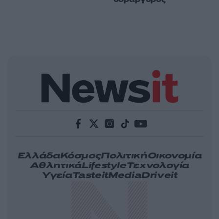
Ελλάδα
Κόσμος
Πολιτική
Οικονομία
Αθλητικά
Lifestyle
Τεχνολογία
Υγεία
Tasteit
Media
Driveit