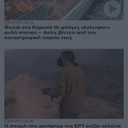
09:50
10.08.26
Φωτιά στο Κορωπί: Οι φλόγες «έγλειψαν»
αυλή σπιτιού – Δείτε βίντεο από την
καταστροφική πορεία τους
09:29
10.08.26
Η στιγμή που ρεπόρτερ της ΕΡΤ σώζει χελώνα