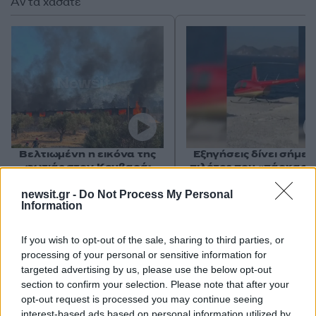
Αν τα χάσατε
Βελτιωμένη η εικόνα της
Εξηγήσεις δίνει σήμερ
φωτιάς στον Κουβαρά:
πιλότος που «πάρκαρε
Παραδόθηκαν στις φλόγες
ελικόπτερο στο
κτηνοτροφικές μονάδες –
Σαρακήνικο - «Δεν
newsit.gr -
Do Not Process My Personal
Εκκενώθηκε ο Άγιος
κινδύνευσε κανείς»
Information
Στυλιανός
υποστηρίζει
If you wish to opt-out of the sale, sharing to third parties, or
processing of your personal or sensitive information for
Σχόλια
targeted advertising by us, please use the below opt-out
section to confirm your selection. Please note that after your
opt-out request is processed you may continue seeing
interest-based ads based on personal information utilized by