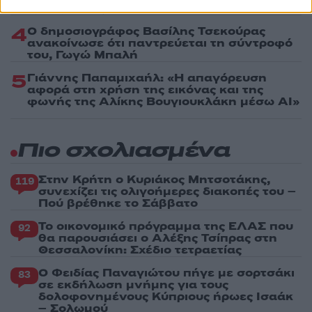
εμπειρία της
4
Ο δημοσιογράφος Βασίλης Τσεκούρας
ανακοίνωσε ότι παντρεύεται τη σύντροφό
του, Γωγώ Μπαλή
5
Γιάννης Παπαμιχαήλ: «Η απαγόρευση
αφορά στη χρήση της εικόνας και της
φωνής της Αλίκης Βουγιουκλάκη μέσω AI»
Πιο σχολιασμένα
Στην Κρήτη ο Κυριάκος Μητσοτάκης,
119
συνεχίζει τις ολιγοήμερες διακοπές του –
Πού βρέθηκε το Σάββατο
Το οικονομικό πρόγραμμα της ΕΛΑΣ που
92
θα παρουσιάσει ο Αλέξης Τσίπρας στη
Θεσσαλονίκη: Σχέδιο τετραετίας
Ο Φειδίας Παναγιώτου πήγε με σορτσάκι
83
σε εκδήλωση μνήμης για τους
δολοφονημένους Κύπριους ήρωες Ισαάκ
– Σολωμού