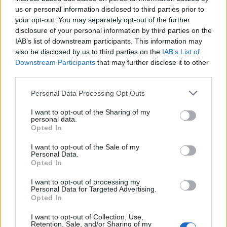
us or personal information disclosed to third parties prior to
Σχολίασε εδώ
your opt-out. You may separately opt-out of the further
disclosure of your personal information by third parties on the
IAB’s list of downstream participants. This information may
also be disclosed by us to third parties on the
IAB’s List of
50 /50
Downstream Participants
that may further disclose it to other
third parties.
Please note that this website/app uses one or more Google
Personal Data Processing Opt Outs
services and may gather and store information including but
not limited to your visit or usage behaviour. You may click to
I want to opt-out of the Sharing of my
2000 /2000
personal data.
grant or deny consent to Google and its third-party tags to
Opted In
Υποβολή σχολίου
use your data for below specified purposes in below Google
consent section.
I want to opt-out of the Sale of my
Personal Data.
Όροι Χρήσης
. Το site προστατεύεται από reCAPTCHA, ισχύουν
Opted In
Πολιτική Απορρήτου
&
Όροι Χρήσης
της Google.
Ελλάδα
I want to opt-out of processing my
Personal Data for Targeted Advertising.
ΕΥΒΟΙΑ
ΜΑΘΗΤΡΙΕΣ
ΞΥΛΟΔΑΡΜΟΣ
Opted In
ΣΥΜΠΛΟΚΗ
I want to opt-out of Collection, Use,
Retention, Sale, and/or Sharing of my
Share: