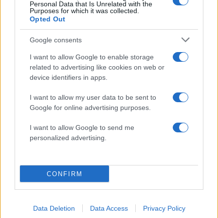
Personal Data that Is Unrelated with the
Purposes for which it was collected.
Opted Out
Ακολουθήστε το Νewsit.gr στο
Google News
και
ενημερωθείτε πρώτοι για όλη την ειδησεογραφία και τα
Google consents
τελευταία νέα
της ημέρας
I want to allow Google to enable storage
related to advertising like cookies on web or
device identifiers in apps.
I want to allow my user data to be sent to
Πιο δημοφιλή
Google for online advertising purposes.
1
Πάρος: «Αν ήταν κάποιος πάνω από την
I want to allow Google to send me
πισίνα, δε θα είχα θρηνήσει το παιδί μου» –
personalized advertising.
Η σπαρακτική περιγραφή του πατέρα και
τα κενά στους ισχυρισμούς του ιδιοκτήτη
του beach bar
2
Μετέτρεψαν το Σαρακήνικο της Μήλου σε
CONFIRM
ελικοδρόμιο – «Πάρκαραν» το ελικόπτερο
τους για να κάνουν μπάνιο
3
Μπρίτνεϊ Σπίαρς: Έκανε αποτυχημένο
Data Deletion
Data Access
Privacy Policy
μπότοξ και ανέβασε στο Instagram την