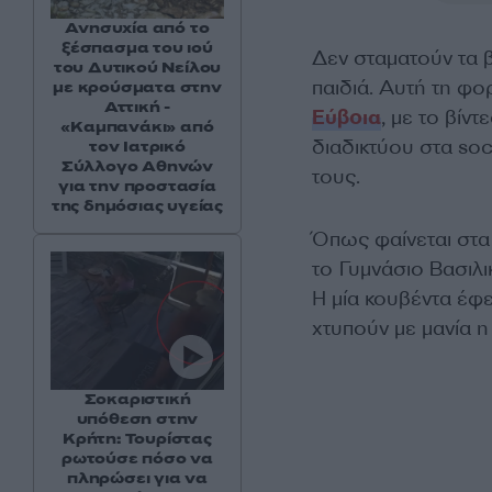
Ανησυχία από το
ξέσπασμα του ιού
Δεν σταματούν τα β
του Δυτικού Νείλου
παιδιά. Αυτή τη φο
με κρούσματα στην
Αττική -
Εύβοια
, με το βίν
«Καμπανάκι» από
διαδικτύου στα so
τον Ιατρικό
Σύλλογο Αθηνών
τους.
για την προστασία
της δημόσιας υγείας
Όπως φαίνεται στα
το Γυμνάσιο Βασιλι
Η μία κουβέντα έφε
χτυπούν με μανία η
Σοκαριστική
υπόθεση στην
Κρήτη: Τουρίστας
ρωτούσε πόσο να
πληρώσει για να