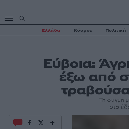
Μετάβαση
σε
περιεχόμενο
Ελλάδα
Κόσμος
Πολιτική
Εύβοια: Άγρ
έξω από σ
τραβούσα
Τη στιγμή 
στο έδ