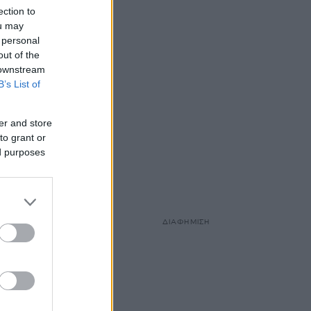
ection to
ou may
 personal
out of the
 downstream
B’s List of
er and store
to grant or
ed purposes
το
ΔΙΑΦΗΜΙΣΗ