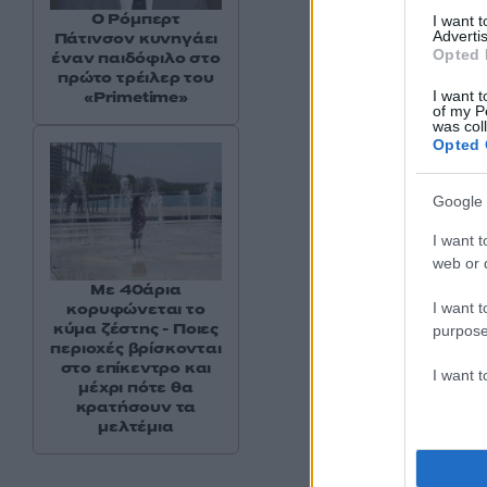
Ο Ρόμπερτ
I want 
Advertis
Πάτινσον κυνηγάει
Opted 
έναν παιδόφιλο στο
πρώτο τρέιλερ του
I want t
«Primetime»
of my P
was col
Opted 
Google 
I want t
web or d
Με 40άρια
I want t
κορυφώνεται το
κύμα ζέστης - Ποιες
purpose
περιοχές βρίσκονται
στο επίκεντρο και
I want 
μέχρι πότε θα
κρατήσουν τα
μελτέμια