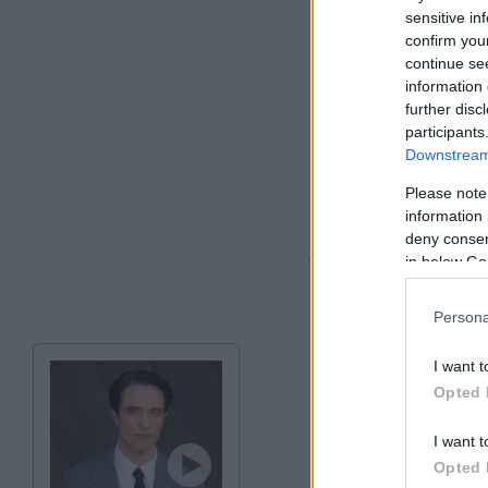
sensitive in
confirm you
continue se
information 
further disc
participants
Downstream 
Please note
information 
deny consent
in below Go
Τη στιγμή μάλιστα π
έδαφος, δέχεται άγ
Persona
I want t
Opted 
I want t
Opted 