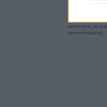
Αντί οι μαθητές να
κινητά τους, να τρ
αγώνα πυγμαχίας.