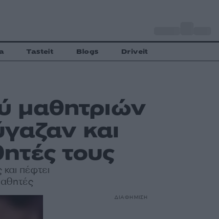
o
Αθήνα
28
C
a
Tasteit
Blogs
Driveit
ξύ μαθητριών
ύγαζαν και
ητές τους
 και πέφτει
μαθητές
ΔΙΑΦΗΜΙΣΗ