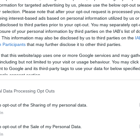
formation for targeted advertising by us, please use the below opt-out s
r selection. Please note that after your opt-out request is processed y
eing interest-based ads based on personal information utilized by us or
disclosed to third parties prior to your opt-out. You may separately opt-
losure of your personal information by third parties on the IAB’s list of
. This information may also be disclosed by us to third parties on the
IA
Participants
that may further disclose it to other third parties.
 that this website/app uses one or more Google services and may gath
including but not limited to your visit or usage behaviour. You may click 
 to Google and its third-party tags to use your data for below specifi
ogle consent section.
ου η μία κοπέλα χάνει την ισορροπία της και πέφτει σ
ρια χτυπήματα και από άλλους μαθητές.
l Data Processing Opt Outs
ΔΙΑΦΗΜΙΣΗ
o opt-out of the Sharing of my personal data.
In
o opt-out of the Sale of my Personal Data.
In