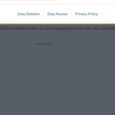
Data Deletion
Data Access
Privacy Policy
 χωρίσουν τα δύο κορίτσια, αρκέστηκαν στο να βγάλο
αβήξουν βίντεο και να ζητωκραυγάσουν λες και έβλεπ
ΔΙΑΦΗΜΙΣΗ