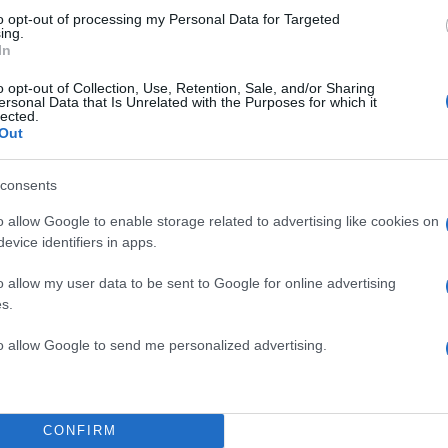
to opt-out of processing my Personal Data for Targeted
ing.
In
o opt-out of Collection, Use, Retention, Sale, and/or Sharing
ersonal Data that Is Unrelated with the Purposes for which it
lected.
Out
consents
o allow Google to enable storage related to advertising like cookies on
evice identifiers in apps.
o allow my user data to be sent to Google for online advertising
s.
to allow Google to send me personalized advertising.
CONFIRM