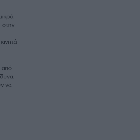
μικρά
 στην
κινητά
 από
νδυνα.
υν να