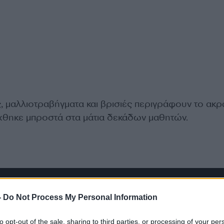
, μαλλιοτραβήγματα και βρισιές περιγράφουν το ακρ
ίχθηκε μπροστά στα μάτια δεκάδων μαθητών.
-
Do Not Process My Personal Information
to opt-out of the sale, sharing to third parties, or processing of your per