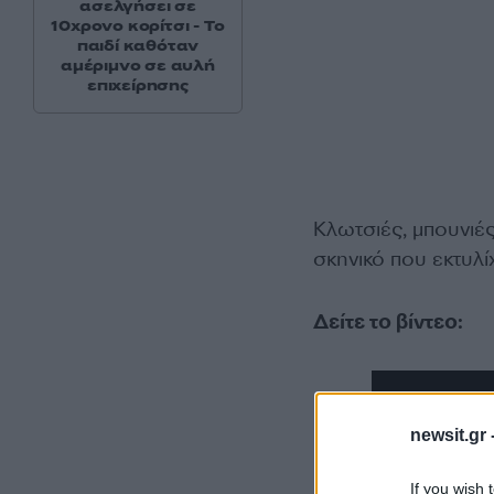
ασελγήσει σε
10χρονο κορίτσι - Το
παιδί καθόταν
αμέριμνο σε αυλή
επιχείρησης
Κλωτσιές, μπουνιές
σκηνικό που εκτυλ
Δείτε το βίντεο:
newsit.gr 
If you wish 