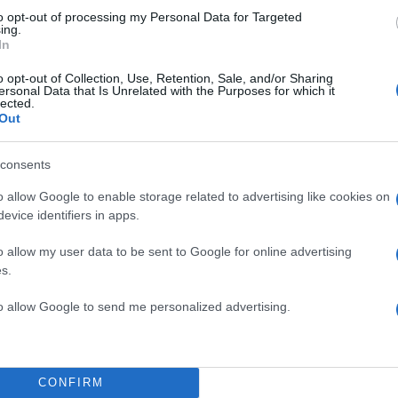
to opt-out of processing my Personal Data for Targeted
ing.
In
o opt-out of Collection, Use, Retention, Sale, and/or Sharing
ersonal Data that Is Unrelated with the Purposes for which it
lected.
Out
consents
o allow Google to enable storage related to advertising like cookies on
evice identifiers in apps.
o allow my user data to be sent to Google for online advertising
s.
to allow Google to send me personalized advertising.
CONFIRM