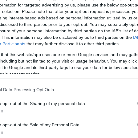
ροθεσμία, θα έχει ολοκληρωθεί επιτυχώς η υποβολή 
formation for targeted advertising by us, please use the below opt-out s
r selection. Please note that after your opt-out request is processed y
. Μετά, μάλιστα, και την επίλυση από το υπουργείο
eing interest-based ads based on personal information utilized by us or
τος με την αποστολή του αρχείου με τις αποζημιώσε
disclosed to third parties prior to your opt-out. You may separately opt-
αστολή, το σύνολο των σχετικών στοιχείων έχει ανα
losure of your personal information by third parties on the IAB’s list of
εί από την ΑΑΔΕ.
. This information may also be disclosed by us to third parties on the
IA
Participants
that may further disclose it to other third parties.
 διαδικασίας υποβολής των φορολογικών δηλώσεω
 that this website/app uses one or more Google services and may gath
including but not limited to your visit or usage behaviour. You may click 
 σημαντική και για έναν ακόμη λόγο:
 to Google and its third-party tags to use your data for below specifi
ogle consent section.
ΔΙΑΦΗΜΙΣΗ
l Data Processing Opt Outs
o opt-out of the Sharing of my personal data.
In
o opt-out of the Sale of my Personal Data.
In