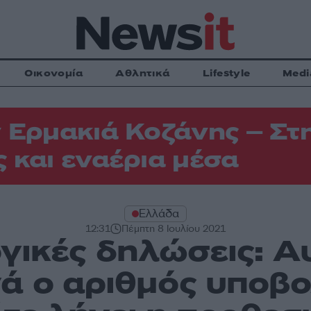
Οικονομία
Αθλητικά
Lifestyle
Medi
 Ερμακιά Κοζάνης – Στη
 και εναέρια μέσα
Ελλάδα
12:31
Πέμπτη 8 Ιουλίου 2021
ικές δηλώσεις: Α
ά ο αριθμός υποβο