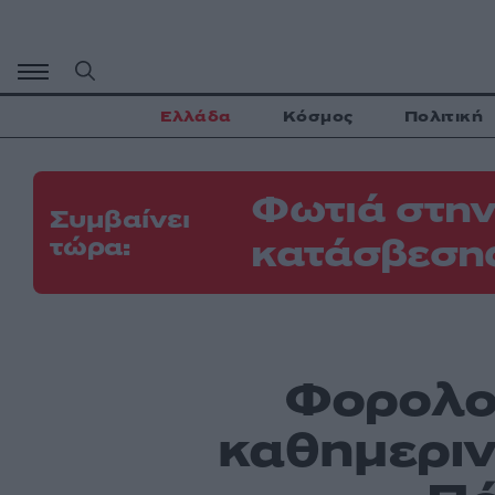
Μετάβαση
σε
περιεχόμενο
Ελλάδα
Κόσμος
Πολιτική
Φωτιά στην
Συμβαίνει
κατάσβεσης
τώρα:
Φορολογ
καθημεριν