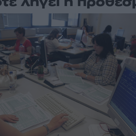
τε λήγει η προθεσ