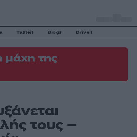
o
Αθήνα
34
C
a
Tasteit
Blogs
Driveit
 μάχη της
υξάνεται
λής τους –