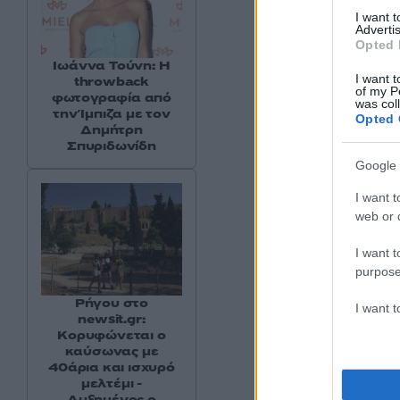
I want 
Advertis
Opted 
Ιωάννα Τούνη: Η
I want t
throwback
of my P
φωτογραφία από
was col
την Ίμπιζα με τον
Opted 
Δημήτρη
Σπυριδωνίδη
Google 
I want t
web or d
I want t
purpose
Ρήγου στο
I want 
newsit.gr:
Κορυφώνεται ο
καύσωνας με
40άρια και ισχυρό
μελτέμι -
Αυξημένος ο