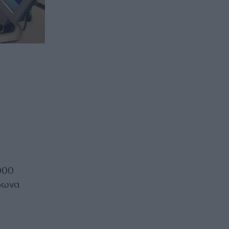
000
φωνα