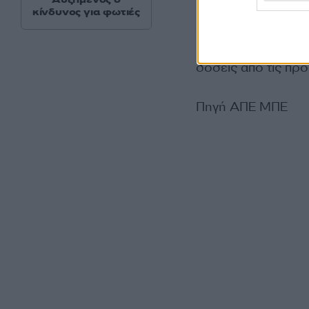
Για να υπολογιστεί
κίνδυνος για φωτιές
από τις δηλώσεις 
υπολογιστεί αργότε
δόσεις από τις πρ
Πηγή ΑΠΕ ΜΠΕ