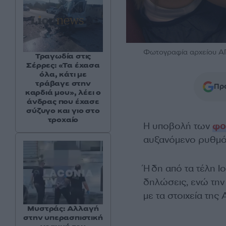
Φωτογραφία αρχείου 
Τραγωδία στις
Σέρρες: «Τα έχασα
όλα, κάτι με
τράβαγε στην
Προ
καρδιά μου», λέει ο
άνδρας που έχασε
σύζυγο και γιο στο
τροχαίο
Η υποβολή των
φο
αυξανόμενο ρυθμό 
Ήδη από τα τέλη Ι
δηλώσεις, ενώ τη
με τα στοιχεία της
Μυστράς: Αλλαγή
στην υπερασπιστική