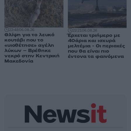
22:48
06.08.26
22:21
06.08.26
Θλίψη για το λευκό
Έρχεται τριήμερο με
κουτάβι που το
40άρια και ισχυρά
«υιοθέτησε» αγέλη
μελτέμια - Οι περιοχές
λύκων – Βρέθηκε
που θα είναι πιο
νεκρό στην Κεντρική
έντονα τα φαινόμενα
Μακεδονία