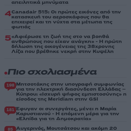
απειλητικά μηνύματα
4
Canadair 515: Οι πρώτες εικόνες από την
κατασκευή του αεροσκάφους που θα
επιχειρεί και τη νύχτα στα μέτωπα της
φωτιάς
5
«Αφιέρωσε τη ζωή της στο να βοηθά
ανθρώπους που είχαν ανάγκη» - Η πρώτη
δήλωση της οικογένειας της 38χρονης
Λίζα που βρέθηκε νεκρή στην Κυψέλη
Πιο σχολιασμένα
Μητσοτάκης στην υπογραφή συμφωνίας
198
για την ηλεκτρική διασύνδεση Ελλάδας –
Κύπρου: «Ισχυρή ψήφος εμπιστοσύνης» η
είσοδος της Meridiam στην GSI
Έφυγαν οι συνεργάτες, μένει η Μαρία
181
Καρυστιανού - Η επόμενη μέρα για την
«Ελπίδα για τη Δημοκρατία»
Αυγερινός, Μουτσάτσου και ακόμη 20
85