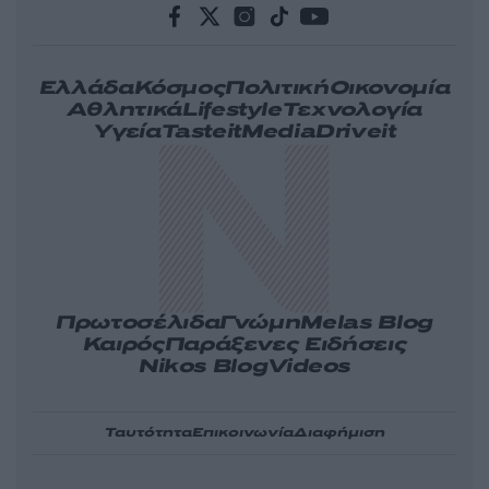
Ελλάδα
Κόσμος
Πολιτική
Οικονομία
Αθλητικά
Lifestyle
Τεχνολογία
Υγεία
Tasteit
Media
Driveit
Πρωτοσέλιδα
Γνώμη
Melas Blog
Καιρός
Παράξενες Ειδήσεις
Nikos Blog
Videos
Ταυτότητα
Επικοινωνία
Διαφήμιση