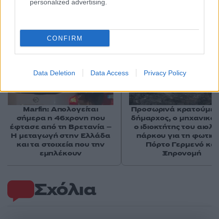
personalized advertising.
Αν τα χάσατε
CONFIRM
Data Deletion
Data Access
Privacy Policy
Marfin: Απολογείται
Προσωρινά κρατούμεν
σήμερα η 46χρονη που
δήμαρχος, ο μηχανικός
έφτασε από τη Βρετανία –
ο ιδιοκτήτης του αιολι
Η μεταγωγή στην Ελλάδα
πάρκου για τη φωτιά 
και τα στοιχεία που την
Πόρτο Γερμενό και
εμπλέκουν
Ξηρονομή
Σχόλια