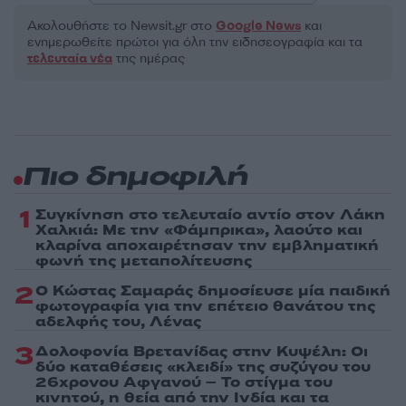
Ακολουθήστε το Νewsit.gr στο
Google News
και
ενημερωθείτε πρώτοι για όλη την ειδησεογραφία και τα
τελευταία νέα
της ημέρας
Πιο δημοφιλή
1
Συγκίνηση στο τελευταίο αντίο στον Λάκη
Χαλκιά: Με την «Φάμπρικα», λαούτο και
κλαρίνα αποχαιρέτησαν την εμβληματική
φωνή της μεταπολίτευσης
2
Ο Κώστας Σαμαράς δημοσίευσε μία παιδική
φωτογραφία για την επέτειο θανάτου της
αδελφής του, Λένας
3
Δολοφονία Βρετανίδας στην Κυψέλη: Οι
δύο καταθέσεις «κλειδί» της συζύγου του
26χρονου Αφγανού – Το στίγμα του
κινητού, η θεία από την Ινδία και τα