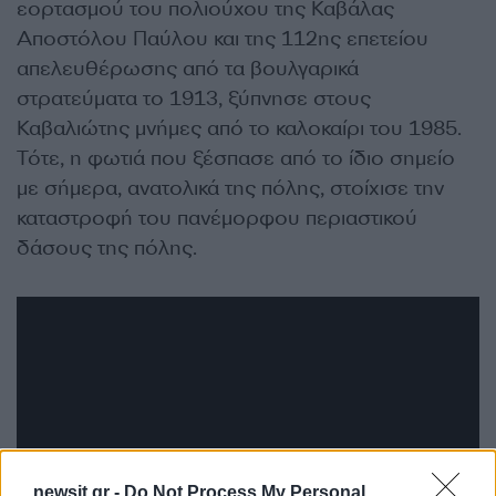
εορτασμού του πολιούχου της Καβάλας
Αποστόλου Παύλου και της 112ης επετείου
απελευθέρωσης από τα βουλγαρικά
στρατεύματα το 1913, ξύπνησε στους
Καβαλιώτης μνήμες από το καλοκαίρι του 1985.
Τότε, η φωτιά που ξέσπασε από το ίδιο σημείο
με σήμερα, ανατολικά της πόλης, στοίχισε την
καταστροφή του πανέμορφου περιαστικού
δάσους της πόλης.
newsit.gr -
Do Not Process My Personal