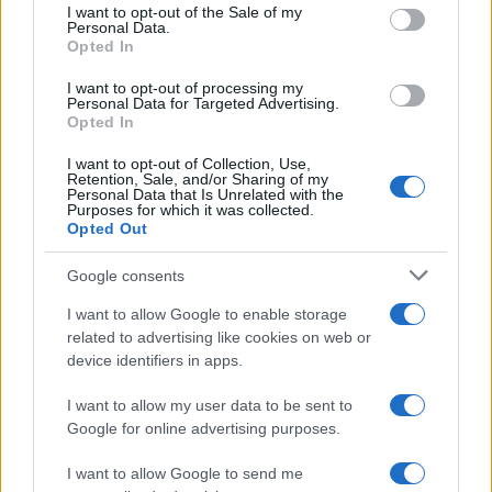
consent section.
I want to opt-out of the Sale of my
Personal Data.
Φωτογραφία kavala_portal.gr
Opted In
I want to opt-out of processing my
Κλειστή παρέμεινε η παλιά εθνική οδός από
Personal Data for Targeted Advertising.
Opted In
Καβάλα προς Ξάνθη και το αντίστροφο.
I want to opt-out of Collection, Use,
ΔΙΑΦΗΜΙΣΗ
Retention, Sale, and/or Sharing of my
Personal Data that Is Unrelated with the
Purposes for which it was collected.
Opted Out
Google consents
I want to allow Google to enable storage
related to advertising like cookies on web or
device identifiers in apps.
I want to allow my user data to be sent to
Google for online advertising purposes.
I want to allow Google to send me