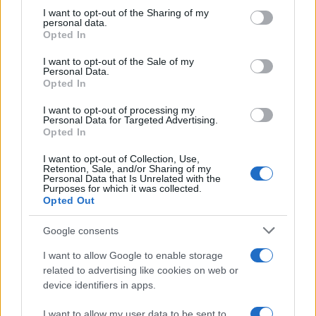
not limited to your visit or usage behaviour. You may click to
I want to opt-out of the Sharing of my
personal data.
grant or deny consent to Google and its third-party tags to
Πιο σχολιασμένα
Opted In
use your data for below specified purposes in below Google
consent section.
I want to opt-out of the Sale of my
Έφυγαν οι συνεργάτες, μένει η Μαρία
184
Personal Data.
Καρυστιανού - Η επόμενη μέρα για την
Opted In
«Ελπίδα για τη Δημοκρατία»
I want to opt-out of processing my
Canadair 515: Οι πρώτες εικόνες από την
131
Personal Data for Targeted Advertising.
κατασκευή του αεροσκάφους που θα
Opted In
επιχειρεί και τη νύχτα στα μέτωπα της
φωτιάς
I want to opt-out of Collection, Use,
Retention, Sale, and/or Sharing of my
Βγήκαν ξανά τα μαχαίρια στην Ελπίδα
68
Personal Data that Is Unrelated with the
για τη Δημοκρατία: «Καρυστιανού,
Purposes for which it was collected.
Γρατσία και Γαλανός μετέτρεψαν το
Opted Out
κίνημα σε φοβικό αρχηγικό κόμμα»
Google consents
Το πολωμένο μελτέμι που τροφοδότησε
59
τις φωτιές σε Αττική και Βοιωτία: «Από τα
ισχυρότερα επεισόδια των τελευταίων 50
I want to allow Google to enable storage
χρόνων»
related to advertising like cookies on web or
device identifiers in apps.
Απίστευτο κι όμως αληθινό -
55
Aναστέλλονται τα τακτικά ραντεβού του
I want to allow my user data to be sent to