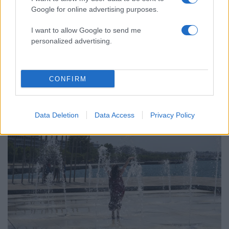
αγγειοχειρουργού του νοσοκομείου
Χανίων επειδή κλάπηκε το μηχανάκι του
Google for online advertising purposes.
γιατρού
I want to allow Google to send me
personalized advertising.
Ελλάδα: Περισσότερα
CONFIRM
άρθρα
Data Deletion
Data Access
Privacy Policy