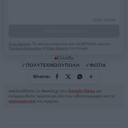
2000 /2000
Υποβολή σχολίου
Όροι Χρήσης
. Το site προστατεύεται από reCAPTCHA, ισχύουν
Πολιτική Απορρήτου
&
Όροι Χρήσης
της Google.
Ελλάδα
ΠΟΛΥΤΕΧΝΕΙΟΥΠΟΛΗ
ΦΩΤΙΑ
Share:
Ακολουθήστε το Νewsit.gr στο
Google News
και
ενημερωθείτε πρώτοι για όλη την ειδησεογραφία και τα
τελευταία νέα
της ημέρας