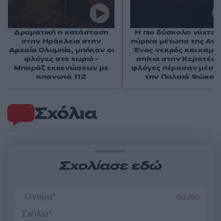
Δραματική η κατάσταση
Η πιο δύσκολη νύχτα 
στην Ηράκλεια στην
πύρινα μέτωπα της Αττι
Αρχαία Ολυμπία, μπήκαν οι
Ένας νεκρός και καμμ
φλόγες στο χωριό -
σπίτια στην Κερατέα -
Μπαράζ εκκενώσεων με
φλόγες πέρασαν μέσα
απανωτά 112
την Παλαιά Φώκαι
Σχόλια
Σχολίασε εδώ
50 /50