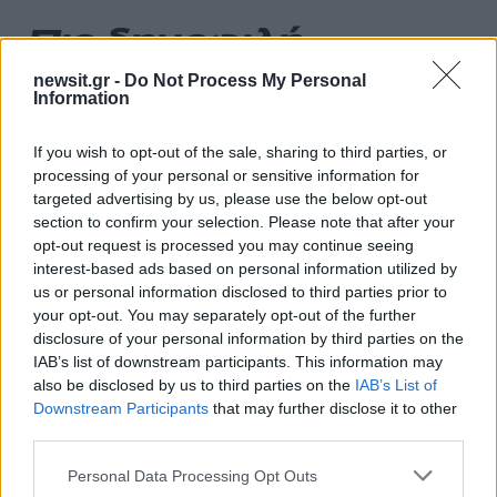
Πιο δημοφιλή
newsit.gr -
Do Not Process My Personal
1
Σέρρες: Βίντεο ντοκουμέντο από το
Information
τροχαίο με νεκρούς μητέρα και γιο – Ο
οδηγός του φορτηγού κατέγραψε τη
σύγκρουση
If you wish to opt-out of the sale, sharing to third parties, or
2
processing of your personal or sensitive information for
Marfin: Η 46χρονη πήρε προθεσμία για να
απολογηθεί την Τρίτη – «Είναι αθώα,
targeted advertising by us, please use the below opt-out
συμμετείχε στη διαδήλωση όπως και
section to confirm your selection. Please note that after your
100.000 άτομα»
opt-out request is processed you may continue seeing
3
interest-based ads based on personal information utilized by
Σίντνεϊ Τάουλ: Πέθανε σε ηλικία 26 ετών η
σταρ του TikTok – Kατέγραφε τη ζωή της
us or personal information disclosed to third parties prior to
με τον καρκίνο
your opt-out. You may separately opt-out of the further
disclosure of your personal information by third parties on the
4
Μεταφορές χρημάτων: Πότε μπορεί να
IAB’s list of downstream participants. This information may
θεωρηθούν δωρεές και να επιβληθεί φόρος
– Τι ισχυεί για τις γονικές παροχές
also be disclosed by us to third parties on the
IAB’s List of
Downstream Participants
that may further disclose it to other
5
Κυψέλη: «Δεν μπορώ να το πιστέψω» –
third parties.
Σοκαρισμένο το ζευγάρι Αμερικανών που
φιλοξενούσε τον 26χρονο Αφγανό στη
Please note that this website/app uses one or more Google
Personal Data Processing Opt Outs
Λέσβο
services and may gather and store information including but