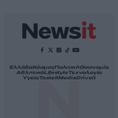
Ελλάδα
Κόσμος
Πολιτική
Οικονομία
Αθλητικά
Lifestyle
Τεχνολογία
Υγεία
Tasteit
Media
Driveit