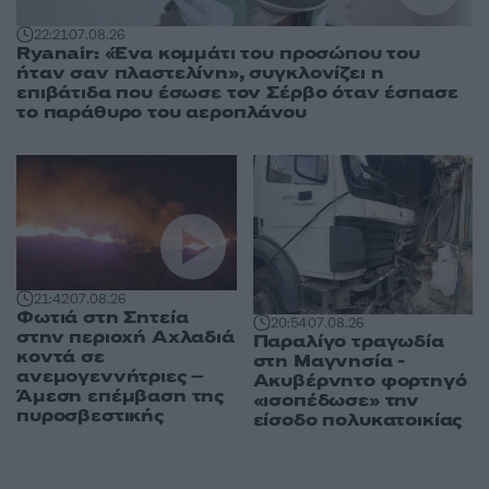
22:21
07.08.26
Ryanair: «Ένα κομμάτι του προσώπου του
ήταν σαν πλαστελίνη», συγκλονίζει η
επιβάτιδα που έσωσε τον Σέρβο όταν έσπασε
το παράθυρο του αεροπλάνου
21:42
07.08.26
Φωτιά στη Σητεία
20:54
07.08.26
στην περιοχή Αχλαδιά
Παραλίγο τραγωδία
κοντά σε
στη Μαγνησία -
ανεμογεννήτριες –
Ακυβέρνητο φορτηγό
Άμεση επέμβαση της
«ισοπέδωσε» την
πυροσβεστικής
είσοδο πολυκατοικίας