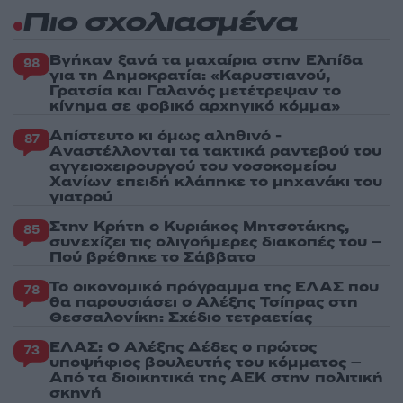
Πιο σχολιασμένα
Βγήκαν ξανά τα μαχαίρια στην Ελπίδα
98
για τη Δημοκρατία: «Καρυστιανού,
Γρατσία και Γαλανός μετέτρεψαν το
κίνημα σε φοβικό αρχηγικό κόμμα»
Απίστευτο κι όμως αληθινό -
87
Aναστέλλονται τα τακτικά ραντεβού του
αγγειοχειρουργού του νοσοκομείου
Χανίων επειδή κλάπηκε το μηχανάκι του
γιατρού
Στην Κρήτη ο Κυριάκος Μητσοτάκης,
85
συνεχίζει τις ολιγοήμερες διακοπές του –
Πού βρέθηκε το Σάββατο
Το οικονομικό πρόγραμμα της ΕΛΑΣ που
78
θα παρουσιάσει ο Αλέξης Τσίπρας στη
Θεσσαλονίκη: Σχέδιο τετραετίας
ΕΛΑΣ: Ο Αλέξης Δέδες ο πρώτος
73
υποψήφιος βουλευτής του κόμματος –
Από τα διοικητικά της ΑΕΚ στην πολιτική
σκηνή