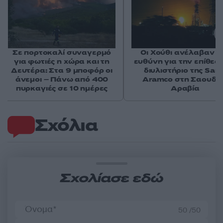
Σε πορτοκαλί συναγερμό
Οι Χούθι ανέλαβαν τ
για φωτιές η χώρα και τη
ευθύνη για την επίθεσ
Δευτέρα: Στα 9 μποφόρ οι
διυλιστήριο της Saud
άνεμοι – Πάνω από 400
Aramco στη Σαουδι
πυρκαγιές σε 10 ημέρες
Αραβία
Σχόλια
Σχολίασε εδώ
50 /50