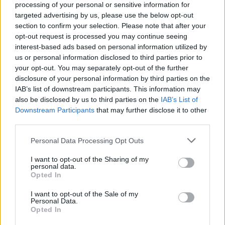
processing of your personal or sensitive information for
targeted advertising by us, please use the below opt-out
section to confirm your selection. Please note that after your
opt-out request is processed you may continue seeing
interest-based ads based on personal information utilized by
us or personal information disclosed to third parties prior to
your opt-out. You may separately opt-out of the further
disclosure of your personal information by third parties on the
IAB’s list of downstream participants. This information may
also be disclosed by us to third parties on the
IAB’s List of
Downstream Participants
that may further disclose it to other
#Πυρκαγιά
σε
#χώρο_εμπορίου
σε περιοχή
third parties.
του δήμου Αχαρνών Αττικής.
Please note that this website/app uses one or more Google
Personal Data Processing Opt Outs
Κινητοποιήθηκαν 18
#πυροσβέστες
με 6
services and may gather and store information including but
οχήματα. Συνδρομή από υδροφόρες ΟΤΑ
not limited to your visit or usage behaviour. You may click to
I want to opt-out of the Sharing of my
personal data.
grant or deny consent to Google and its third-party tags to
Opted In
— Πυροσβεστικό Σώμα
use your data for below specified purposes in below Google
consent section.
(@pyrosvestiki)
June 15, 2026
I want to opt-out of the Sale of my
Personal Data.
Opted In