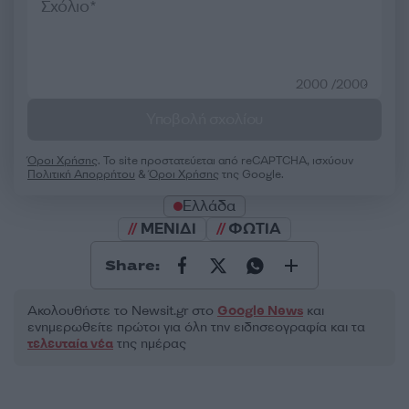
2000 /2000
Υποβολή σχολίου
Όροι Χρήσης
. Το site προστατεύεται από reCAPTCHA, ισχύουν
Πολιτική Απορρήτου
&
Όροι Χρήσης
της Google.
Ελλάδα
ΜΕΝΙΔΙ
ΦΩΤΙΑ
Share:
Ακολουθήστε το Νewsit.gr στο
Google News
και
ενημερωθείτε πρώτοι για όλη την ειδησεογραφία και τα
τελευταία νέα
της ημέρας