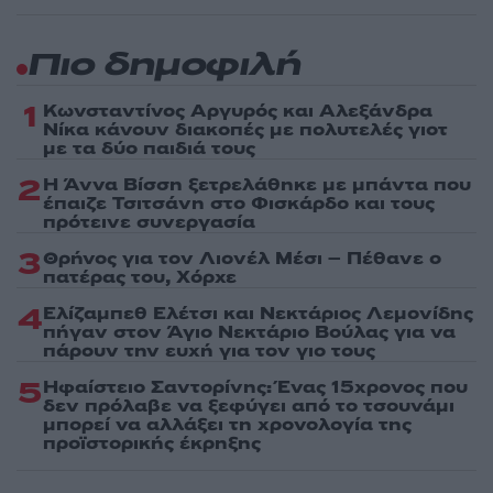
Πιο δημοφιλή
1
Κωνσταντίνος Αργυρός και Αλεξάνδρα
Νίκα κάνουν διακοπές με πολυτελές γιοτ
με τα δύο παιδιά τους
2
Η Άννα Βίσση ξετρελάθηκε με μπάντα που
έπαιζε Τσιτσάνη στο Φισκάρδο και τους
πρότεινε συνεργασία
3
Θρήνος για τον Λιονέλ Μέσι – Πέθανε ο
πατέρας του, Χόρχε
4
Ελίζαμπεθ Ελέτσι και Νεκτάριος Λεμονίδης
πήγαν στον Άγιο Νεκτάριο Βούλας για να
πάρουν την ευχή για τον γιο τους
5
Ηφαίστειο Σαντορίνης: Ένας 15χρονος που
δεν πρόλαβε να ξεφύγει από το τσουνάμι
μπορεί να αλλάξει τη χρονολογία της
προϊστορικής έκρηξης