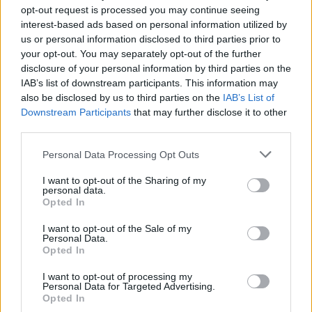
opt-out request is processed you may continue seeing
interest-based ads based on personal information utilized by
us or personal information disclosed to third parties prior to
your opt-out. You may separately opt-out of the further
disclosure of your personal information by third parties on the
IAB’s list of downstream participants. This information may
Marfin: «Δεν υπάρχει
Το 5ο πακέτο βίντεο 
also be disclosed by us to third parties on the
IAB’s List of
ταυτοποίηση» λέει ο
φωτογραφιών με UFO 
Downstream Participants
that may further disclose it to other
δικηγόρος της 46χρονης –
το Πεντάγωνο - Το
third parties.
Η ξανθιά κοτσίδα και η
«τρίγωνο» και οι «ψυχ
εξέταση του 2022 για την
σφαίρες»
Please note that this website/app uses one or more Google
Personal Data Processing Opt Outs
ίδια υπόθεση
services and may gather and store information including but
not limited to your visit or usage behaviour. You may click to
I want to opt-out of the Sharing of my
personal data.
grant or deny consent to Google and its third-party tags to
Σχόλια
Opted In
use your data for below specified purposes in below Google
consent section.
I want to opt-out of the Sale of my
Personal Data.
Opted In
I want to opt-out of processing my
Σχολίασε εδώ
Personal Data for Targeted Advertising.
Opted In