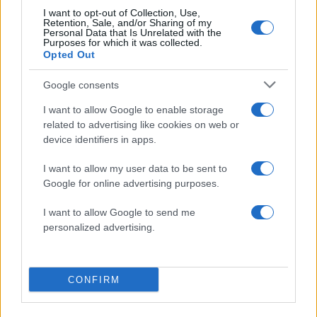
I want to opt-out of Collection, Use,
50 /50
Retention, Sale, and/or Sharing of my
Personal Data that Is Unrelated with the
Purposes for which it was collected.
Opted Out
Google consents
2000 /2000
I want to allow Google to enable storage
related to advertising like cookies on web or
Υποβολή σχολίου
device identifiers in apps.
Όροι Χρήσης
. Το site προστατεύεται από reCAPTCHA, ισχύουν
I want to allow my user data to be sent to
Πολιτική Απορρήτου
&
Όροι Χρήσης
της Google.
Google for online advertising purposes.
Ελλάδα
ΓΙΩΡΓΟΣ ΠΑΠΑΔΑΚΗΣ
I want to allow Google to send me
personalized advertising.
Share:
Ακολουθήστε το Νewsit.gr στο
Google News
και
CONFIRM
ενημερωθείτε πρώτοι για όλη την ειδησεογραφία και τα
τελευταία νέα
της ημέρας