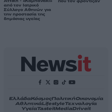
Αττική - «Καμπανάκι»
που τον φρόντιζαν
από τον Ιατρικό
Σύλλογο Αθηνών για
την προστασία της
δημόσιας υγείας
Ελλάδα
Κόσμος
Πολιτική
Οικονομία
Αθλητικά
Lifestyle
Τεχνολογία
Υγεία
Tasteit
Media
Driveit