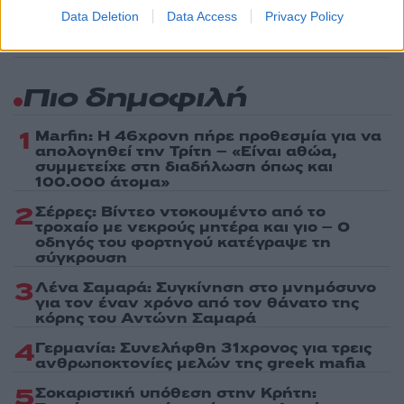
Data Deletion
Data Access
Privacy Policy
Πιο δημοφιλή
1
Marfin: Η 46χρονη πήρε προθεσμία για να
απολογηθεί την Τρίτη – «Είναι αθώα,
συμμετείχε στη διαδήλωση όπως και
100.000 άτομα»
2
Σέρρες: Βίντεο ντοκουμέντο από το
τροχαίο με νεκρούς μητέρα και γιο – Ο
οδηγός του φορτηγού κατέγραψε τη
σύγκρουση
3
Λένα Σαμαρά: Συγκίνηση στο μνημόσυνο
για τον έναν χρόνο από τον θάνατο της
κόρης του Αντώνη Σαμαρά
4
Γερμανία: Συνελήφθη 31χρονος για τρεις
ανθρωποκτονίες μελών της greek mafia
5
Σοκαριστική υπόθεση στην Κρήτη: