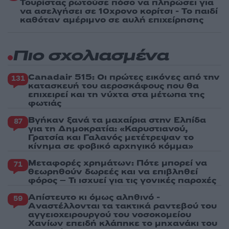
Τουρίστας ρωτούσε πόσο να πληρώσει για
να ασελγήσει σε 10χρονο κορίτσι - Το παιδί
καθόταν αμέριμνο σε αυλή επιχείρησης
Πιο σχολιασμένα
Canadair 515: Οι πρώτες εικόνες από την
131
κατασκευή του αεροσκάφους που θα
επιχειρεί και τη νύχτα στα μέτωπα της
φωτιάς
Βγήκαν ξανά τα μαχαίρια στην Ελπίδα
87
για τη Δημοκρατία: «Καρυστιανού,
Γρατσία και Γαλανός μετέτρεψαν το
κίνημα σε φοβικό αρχηγικό κόμμα»
Μεταφορές χρημάτων: Πότε μπορεί να
71
θεωρηθούν δωρεές και να επιβληθεί
φόρος – Τι ισχυεί για τις γονικές παροχές
Απίστευτο κι όμως αληθινό -
59
Aναστέλλονται τα τακτικά ραντεβού του
αγγειοχειρουργού του νοσοκομείου
Χανίων επειδή κλάπηκε το μηχανάκι του