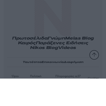
Πρωτοσέλιδα
Γνώμη
Melas Blog
Καιρός
Παράξενες Ειδήσεις
Nikos Blog
Videos
Ταυτότητα
Επικοινωνία
Διαφήμιση
Όροι
Πολιτική
Πληροφορίες α.27
Cookies
χρήσης
απορρήτου
Ν.5253/2025
Αριθμός Πιστοποίησης Μ.Η.Τ.232163
© 2026 newsit.gr. Με επιφύλαξη κάθε νομίμου δικαιώματος.