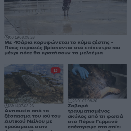
00:19
08.08.26
Με 40άρια κορυφώνεται το κύμα ζέστης -
Ποιες περιοχές βρίσκονται στο επίκεντρο και
μέχρι πότε θα κρατήσουν τα μελτέμια
13
23:01
07.08.26
Σοβαρά
23:14
07.08.26
Ανησυχία από το
τραυματισμένος
ξέσπασμα του ιού του
σκύλος από τη φωτιά
Δυτικού Νείλου με
στο Πόρτο Γερμενό
κρούσματα στην
επέστρεψε στο σπίτι