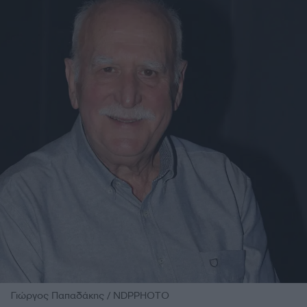
Γιώργος Παπαδάκης / NDPPHOTO