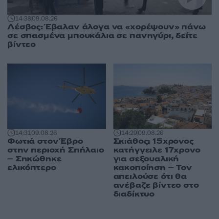
14:38
09.08.26
Λέσβος: Έβαλαν άλογα να «χορέψουν» πάνω
σε σπασμένα μπουκάλια σε πανηγύρι, δείτε
βίντεο
14:31
09.08.26
14:29
09.08.26
Φωτιά στον Έβρο
Σκιάθος: 15χρονος
στην περιοχή Σπήλαιο
κατήγγειλε 17χρονο
– Σηκώθηκε
για σεξουαλική
ελικόπτερο
κακοποίηση – Τον
απειλούσε ότι θα
ανέβαζε βίντεο στο
διαδίκτυο