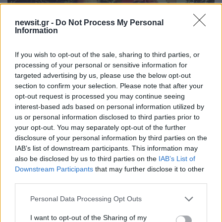
newsit.gr -
Do Not Process My Personal
Information
If you wish to opt-out of the sale, sharing to third parties, or
processing of your personal or sensitive information for
targeted advertising by us, please use the below opt-out
section to confirm your selection. Please note that after your
opt-out request is processed you may continue seeing
interest-based ads based on personal information utilized by
us or personal information disclosed to third parties prior to
your opt-out. You may separately opt-out of the further
Ο 50χρονος αστυνομικός και η 45χρονη σύζυγός του
disclosure of your personal information by third parties on the
IAB’s list of downstream participants. This information may
Μία
δεύτερη κλήση
και πάλι στο κέντρο άμεσης
also be disclosed by us to third parties on the
IAB’s List of
δράσης, για έναν άνδρα που βρίσκονταν χωρίς
Downstream Participants
that may further disclose it to other
third parties.
τις αισθήσεις του μέσα σε αυτοκίνητό του,
κινητοποίησε τις αρχές στον λόφο πίσω από το
Please note that this website/app uses one or more Google
Personal Data Processing Opt Outs
services and may gather and store information including but
νοσοκομείο της Δράμας.
not limited to your visit or usage behaviour. You may click to
I want to opt-out of the Sharing of my