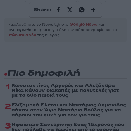
Share:
Ακολουθήστε το Νewsit.gr στο
Google News
και
ενημερωθείτε πρώτοι για όλη την ειδησεογραφία και τα
τελευταία νέα
της ημέρας
Πιο δημοφιλή
1
Κωνσταντίνος Αργυρός και Αλεξάνδρα
Νίκα κάνουν διακοπές με πολυτελές γιοτ
με τα δύο παιδιά τους
2
Ελίζαμπεθ Ελέτσι και Νεκτάριος Λεμονίδης
πήγαν στον Άγιο Νεκτάριο Βούλας για να
πάρουν την ευχή για τον γιο τους
3
Ηφαίστειο Σαντορίνης: Ένας 15χρονος που
δεν πρόλαβε να ξεφύγει από το τσουνάμι