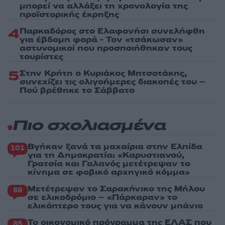
μπορεί να αλλάξει τη χρονολογία της
προϊστορικής έκρηξης
4
Παρκαδόρος στο Ελαφονήσι συνελήφθη
για έβδομη φορά - Τον «τσάκωσαν»
αστυνομικοί που προσποιήθηκαν τους
τουρίστες
5
Στην Κρήτη ο Κυριάκος Μητσοτάκης,
συνεχίζει τις ολιγοήμερες διακοπές του –
Πού βρέθηκε το Σάββατο
Πιο σχολιασμένα
Βγήκαν ξανά τα μαχαίρια στην Ελπίδα
101
για τη Δημοκρατία: «Καρυστιανού,
Γρατσία και Γαλανός μετέτρεψαν το
κίνημα σε φοβικό αρχηγικό κόμμα»
Μετέτρεψαν το Σαρακήνικο της Μήλου
89
σε ελικοδρόμιο – «Πάρκαραν» το
ελικόπτερο τους για να κάνουν μπάνιο
Το οικονομικό πρόγραμμα της ΕΛΑΣ που
85