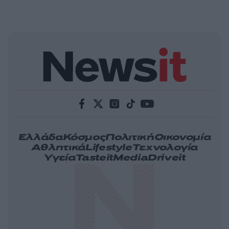
Ελλάδα
Κόσμος
Πολιτική
Οικονομία
Αθλητικά
Lifestyle
Τεχνολογία
Υγεία
Tasteit
Media
Driveit