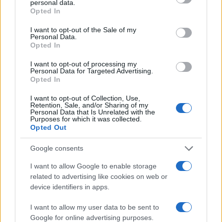
personal data.
grant or deny consent to Google and its third-party tags to
Opted In
Φτάνοντας στο σημείο, οι αστυνομικοί εντόπισαν
use your data for below specified purposes in below Google
consent section.
τον 50χρονο σύζυγό της, νεκρό. Δίπλα του
I want to opt-out of the Sale of my
Personal Data.
βρέθηκε το υπηρεσιακό του όπλο και ένας
Opted In
κάλυκας.
I want to opt-out of processing my
Personal Data for Targeted Advertising.
Opted In
Οι έρευνες για τη γυναικοκτονία συνεχίζονται
προκειμένου να φωτιστούν όλες οι πτυχές της
I want to opt-out of Collection, Use,
Retention, Sale, and/or Sharing of my
υπόθεσης και να διαπιστωθούν τα αίτια που
Personal Data that Is Unrelated with the
Purposes for which it was collected.
οδήγησαν σε αυτή την ανείπωτη οικογενειακή
Opted Out
τραγωδία.
Google consents
Τραγικά θύματα της υπόθεσης παραμένουν το
I want to allow Google to enable storage
related to advertising like cookies on web or
16χρονο παιδί που ειδοποίησε την ΕΛΑΣ αλλά
device identifiers in apps.
και η μεγαλύτερη κόρη τους που σπουδάζει στη
Θεσσαλονίκη.
I want to allow my user data to be sent to
Google for online advertising purposes.