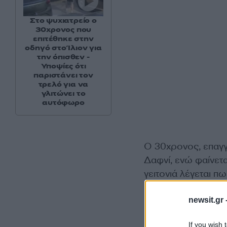
Στο ψυχιατρείο ο
30χρονος που
επιτέθηκε στην
οδηγό στο Ίλιον για
την όπισθεν -
Υποψίες ότι
παριστάνει τον
τρελό για να
γλιτώνει το
αυτόφωρο
Ο 30χρονος, επαγγ
Δαφνί, ενώ φαίνετα
γειτονιά λέγεται π
και γλάστρες σημε
newsit.gr 
«Της ζητάω, πολύ ευ
If you wish 