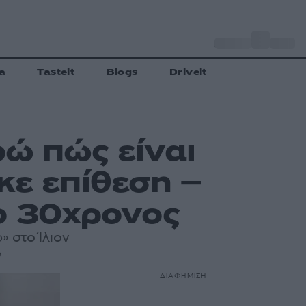
o
Αθήνα
33
C
a
Tasteit
Blogs
Driveit
ρώ πώς είναι
κε επίθεση –
ο 30χρονος
 στο Ίλιον
»
ΔΙΑΦΗΜΙΣΗ