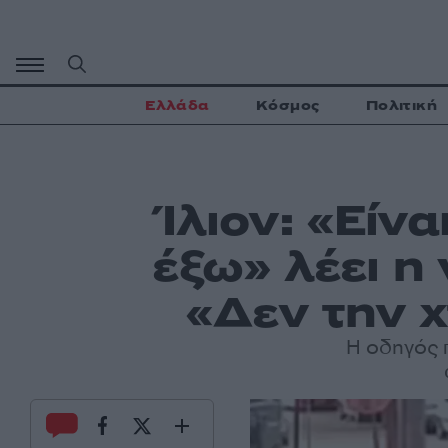
Μετάβαση
σε
περιεχόμενο
Ελλάδα
Κόσμος
Πολιτική
Ίλιον: «Είν
έξω» λέει η
«Δεν την 
Η οδηγός 