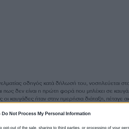
ελματίας οδηγός κατά δήλωσή του, νοσηλεύεται στ
ι πως δεν είναι η πρώτη φορά που μπλέκει σε καυγά.
ως οι καυγάδες ήταν στην ημερήσια διάταξη, πέταγε α
ιώνουν.
-
Do Not Process My Personal Information
γενικά ‘κάνε όπισθεν’. Γιατί, πρώτον, φταις, που έστ
to opt-out of the sale, sharing to third parties, or processing of your per