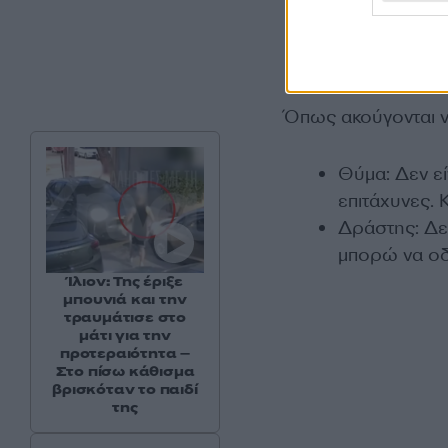
Όπως ακούγονται να
Θύμα: Δεν εί
επιτάχυνες.
Δράστης: Δεν
μπορώ να οδ
Ίλιον: Της έριξε
μπουνιά και την
τραυμάτισε στο
μάτι για την
προτεραιότητα –
Στο πίσω κάθισμα
βρισκόταν το παιδί
της