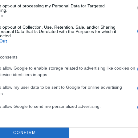
to opt-out of processing my Personal Data for Targeted
ing.
In
o opt-out of Collection, Use, Retention, Sale, and/or Sharing
ersonal Data that Is Unrelated with the Purposes for which it
lected.
Out
consents
o allow Google to enable storage related to advertising like cookies on
evice identifiers in apps.
o allow my user data to be sent to Google for online advertising
s.
to allow Google to send me personalized advertising.
CONFIRM