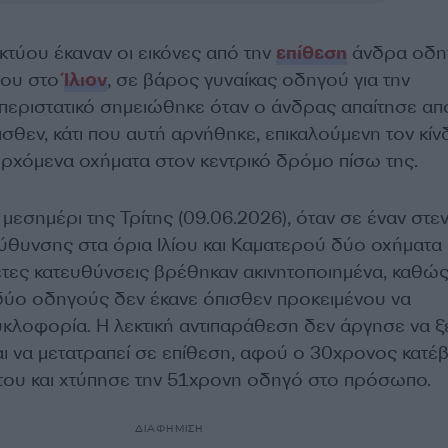
κτύου έκαναν οι εικόνες από την
επίθεση
άνδρα οδη
μου στο
Ίλιον
, σε βάρος γυναίκας οδηγού για την
 περιστατικό σημειώθηκε όταν ο άνδρας απαίτησε απ
πισθεν, κάτι που αυτή αρνήθηκε, επικαλούμενη τον κί
ρχόμενα οχήματα στον κεντρικό δρόμο πίσω της.
εσημέρι της Τρίτης (09.06.2026), όταν σε έναν στε
ύθυνσης στα όρια Ιλίου και Καματερού δύο οχήματα
θετες κατευθύνσεις βρέθηκαν ακινητοποιημένα, καθώ
δύο οδηγούς δεν έκανε όπισθεν προκειμένου να
υκλοφορία. Η λεκτική αντιπαράθεση δεν άργησε να ξ
αι να μετατραπεί σε επίθεση, αφού ο 30χρονος κατέ
 του και χτύπησε την 51χρονη οδηγό στο πρόσωπο.
ΔΙΑΦΗΜΙΣΗ