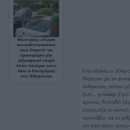
Μυστράς: «Τώρα
συνειδητοποίησε
πως έπρεπε να
προσφέρει μια
αξιοπρεπή ταφή
στον πατέρα του»
Στα πλάνα, ο 30χρο
λέει ο δικηγόρος
του 55χρονου
διάλογο με τη γυνα
άνθρωπο, πόσω μάλ
ζωή… γυναίκα. Εγώ 
χρόνια, δηλαδή ξέρ
έσπρωξα το κινητό α
προλάβω να το ρίξ
ότι έχει κάνει τρει