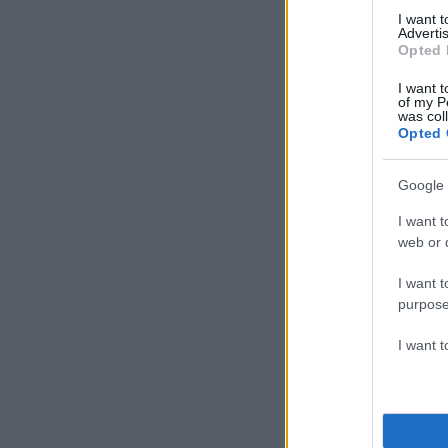
I want 
Advertis
Opted 
I want t
of my P
was col
Opted 
Google 
I want t
web or d
I want t
purpose
I want 