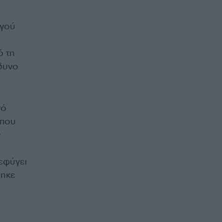
γού
ό τη
νδυνο
νό
 που
ς
εφύγει
βηκε