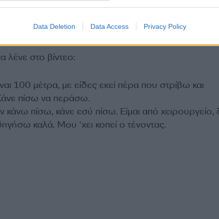
Data Deletion
Data Access
Privacy Policy
 λένε στο βίντεο:
ναι 100 μέτρα, με είδες εκεί πέρα που στρίβω και
 Κάνε πίσω να περάσω.
 κάνω πίσω, κάνε εσύ πίσω. Είμαι από χειρουργείο, 
ηγήσω καλά. Μου ‘χει κοπεί ο τένοντας.