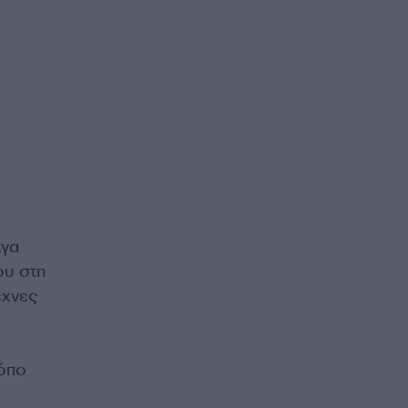
αγα
ου στη
έχνες
ρόπο