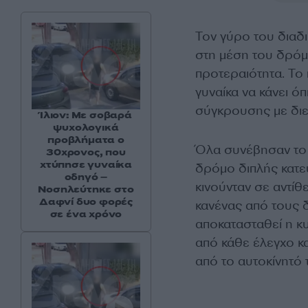
Τον γύρο του διαδι
στη μέση του δρό
προτεραιότητα. Το
γυναίκα να κάνει ό
σύγκρουσης με διε
Ίλιον: Με σοβαρά
ψυχολογικά
προβλήματα ο
Όλα συνέβησαν το μ
30χρονος, που
χτύπησε γυναίκα
δρόμο διπλής κατε
οδηγό –
κινούνταν σε αντί
Νοσηλεύτηκε στο
Δαφνί δυο φορές
κανένας από τους 
σε ένα χρόνο
αποκατασταθεί η κ
από κάθε έλεγχο κ
από το αυτοκίνητό