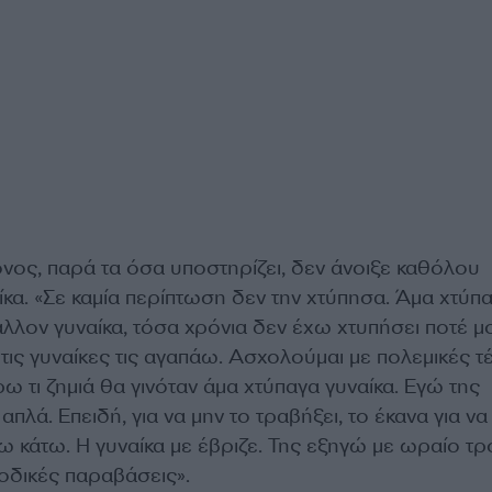
νος, παρά τα όσα υποστηρίζει, δεν άνοιξε καθόλου
ίκα. «Σε καμία περίπτωση δεν την χτύπησα. Άμα χτύπ
λον γυναίκα, τόσα χρόνια δεν έχω χτυπήσει ποτέ μ
τις γυναίκες τις αγαπάω. Ασχολούμαι με πολεμικές τ
ω τι ζημιά θα γινόταν άμα χτύπαγα γυναίκα. Εγώ της
πλά. Επειδή, για να μην το τραβήξει, το έκανα για να
ω κάτω. Η γυναίκα με έβριζε. Της εξηγώ με ωραίο τ
ς οδικές παραβάσεις».