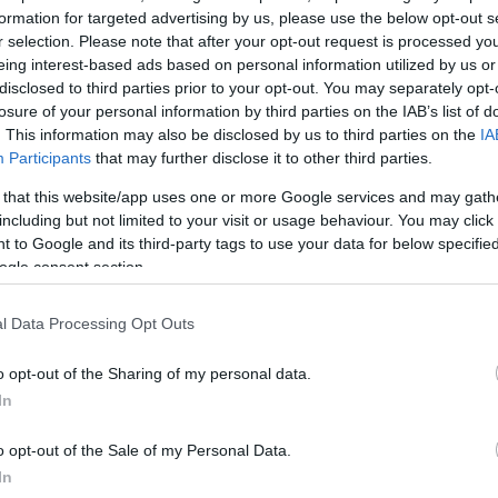
. Αυτή η πλευρά της έχει εμπόδια. Εγώ δεν έχω
formation for targeted advertising by us, please use the below opt-out s
ερον, αν πέρναγε ένα παιδάκι έτσι όπως μπήκε στην
r selection. Please note that after your opt-out request is processed y
γε. Δεν στρίβουμε κι όποιον πάρει ο χάρος», είπε ο
eing interest-based ads based on personal information utilized by us or
disclosed to third parties prior to your opt-out. You may separately opt-
ς στο Live News.
losure of your personal information by third parties on the IAB’s list of
. This information may also be disclosed by us to third parties on the
IA
βίντεο, ο 30χρονος κατεβαίνει από το αυτοκίνητο και
Participants
that may further disclose it to other third parties.
ο της γυναίκας, όπου την χτυπά. «Η κυρία πήγε να μ
 that this website/app uses one or more Google services and may gath
ητό, εγώ πήγα να της απωθήσω το κινητό, δεν την χτύ
including but not limited to your visit or usage behaviour. You may click 
 to Google and its third-party tags to use your data for below specifi
τυπήματα. Δεν την ακούμπησα καν στο πρόσωπο. Το κ
ogle consent section.
ι κατά δεύτερον και πιο σημαντικό, δεν ξέρω αν φαίνε
ννιά ράμματα στο αριστερό μου χέρι, τέσσερα ράμματ
l Data Processing Opt Outs
ρόσθεσε ο 30χρονος.
o opt-out of the Sharing of my personal data.
ΔΙΑΦΗΜΙΣΗ
In
o opt-out of the Sale of my Personal Data.
In