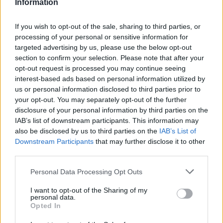
τον πρόωρο θάνατο της 17χρονης
Information
συμπολίτισσάς μας», αναφέρει η σχετική
If you wish to opt-out of the sale, sharing to third parties, or
ανακοίνωση.
processing of your personal or sensitive information for
targeted advertising by us, please use the below opt-out
Επίσης τονίζει πως κατά τη διάρκεια του τοπικού
section to confirm your selection. Please note that after your
opt-out request is processed you may continue seeing
πένθους οι σημαίες στα δημοτικά καταστήματα
interest-based ads based on personal information utilized by
και στα κτίρια του δήμου θα κυματίζουν
us or personal information disclosed to third parties prior to
μεσίστιες, πως αναβάλλονται όλες οι
your opt-out. You may separately opt-out of the further
εορταστικές, πολιτιστικές και ψυχαγωγικές
disclosure of your personal information by third parties on the
IAB’s list of downstream participants. This information may
εκδηλώσεις του δήμου και πως οι δημοτικές
also be disclosed by us to third parties on the
IAB’s List of
υπηρεσίες θα τηρήσουν ενός λεπτού σιγή.
Downstream Participants
that may further disclose it to other
third parties.
ΔΙΑΦΗΜΙΣΗ
Please note that this website/app uses one or more Google
Personal Data Processing Opt Outs
services and may gather and store information including but
not limited to your visit or usage behaviour. You may click to
I want to opt-out of the Sharing of my
personal data.
grant or deny consent to Google and its third-party tags to
Opted In
use your data for below specified purposes in below Google
consent section.