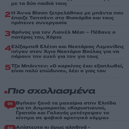
με τα δύο παιδιά τους
2
Η Άννα Βίσση ξετρελάθηκε με μπάντα που
έπαιζε Τσιτσάνη στο Φισκάρδο και τους
πρότεινε συνεργασία
3
Θρήνος για τον Λιονέλ Μέσι – Πέθανε ο
πατέρας του, Χόρχε
4
Ελίζαμπεθ Ελέτσι και Νεκτάριος Λεμονίδης
πήγαν στον Άγιο Νεκτάριο Βούλας για να
πάρουν την ευχή για τον γιο τους
5
Τζο Μπάιντεν: «Ο καρκίνος έχει εξαπλωθεί,
είναι πολύ επώδυνο», λέει ο γιος του
Πιο σχολιασμένα
Βγήκαν ξανά τα μαχαίρια στην Ελπίδα
96
για τη Δημοκρατία: «Καρυστιανού,
Γρατσία και Γαλανός μετέτρεψαν το
κίνημα σε φοβικό αρχηγικό κόμμα»
Απίστευτο κι όμως αληθινό -
84