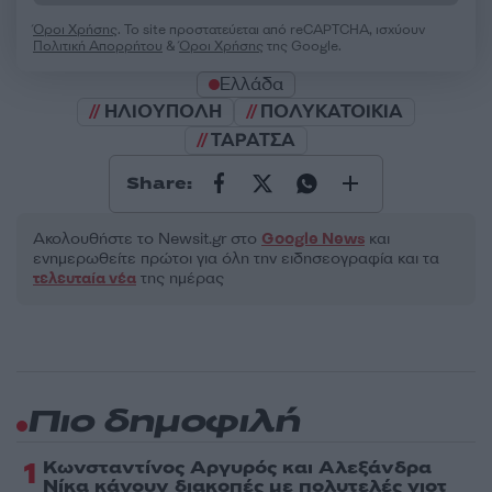
Όροι Χρήσης
. Το site προστατεύεται από reCAPTCHA, ισχύουν
Πολιτική Απορρήτου
&
Όροι Χρήσης
της Google.
Ελλάδα
ΗΛΙΟΥΠΟΛΗ
ΠΟΛΥΚΑΤΟΙΚΙΑ
ΤΑΡΑΤΣΑ
Share:
Ακολουθήστε το Νewsit.gr στο
Google News
και
ενημερωθείτε πρώτοι για όλη την ειδησεογραφία και τα
τελευταία νέα
της ημέρας
Πιο δημοφιλή
1
Κωνσταντίνος Αργυρός και Αλεξάνδρα
Νίκα κάνουν διακοπές με πολυτελές γιοτ