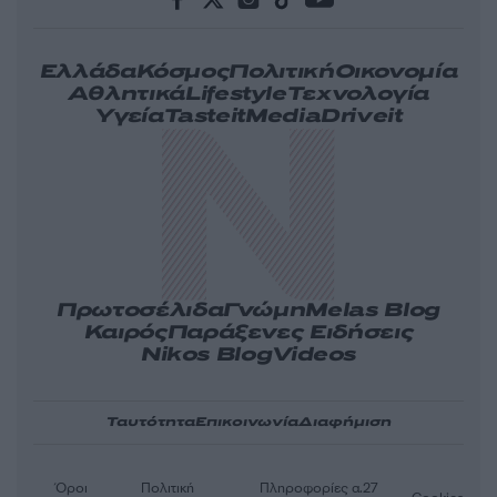
Ελλάδα
Κόσμος
Πολιτική
Οικονομία
Αθλητικά
Lifestyle
Τεχνολογία
Υγεία
Tasteit
Media
Driveit
Πρωτοσέλιδα
Γνώμη
Melas Blog
Καιρός
Παράξενες Ειδήσεις
Nikos Blog
Videos
Ταυτότητα
Επικοινωνία
Διαφήμιση
Όροι
Πολιτική
Πληροφορίες α.27