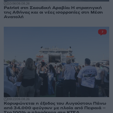
10:56
09.08.26
Patriot στη Σαουδική Αραβία: Η στρατηγική
της Αθήνας και οι νέες ισορροπίες στη Μέση
Ανατολή
7
09:22
09.08.26
Κορυφώνεται η έξοδος του Αυγούστου: Πάνω
από 34.000 φεύγουν με πλοία από Πειραιά –
Στο 100% η πληρότητα στα ΚΤΕΛ