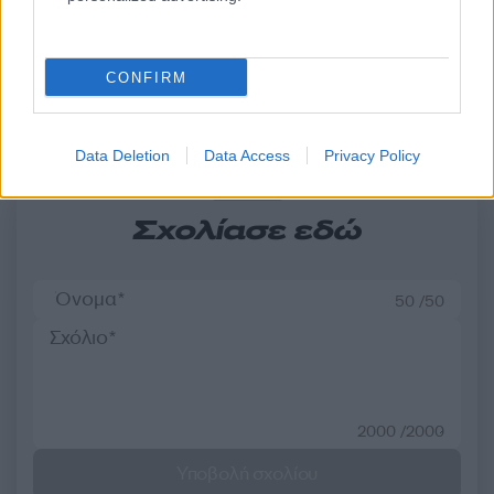
που είχε δηλωθεί ως
άνεμοι τις επόμενες ημ
ναυαγοσώστης
CONFIRM
Σχόλια
Data Deletion
Data Access
Privacy Policy
Σχολίασε εδώ
50 /50
2000 /2000
Υποβολή σχολίου