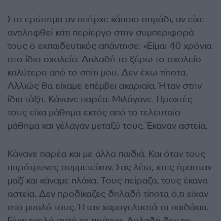
Στο ερώτημα αν υπήρχε κάποιο σημάδι, αν είχε
αντιληφθεί κάτι περίεργο στην συμπεριφορά
τους ο εκπαιδευτικός απάντησε: «Είμαι 40 χρόνια
στο ίδιο σχολείο. Δηλαδή το ξέρω το σχολείο
καλύτερα από το σπίτι μου. Δεν έχω τίποτα.
Αλλιώς θα είχαμε επέμβει ακαριαία. Ήταν στην
ίδια τάξη. Κάνανε παρέα. Μιλάγανε. Προχτές
τους είχα μάθημα εκτός από το τελευταίο
μάθημα και γέλαγαν μεταξύ τους. Έκαναν αστεία.
Κάνανε παρέα και με άλλα παιδιά. Και όταν τους
παρότρυνες συμμετείχαν. Σας λέω, χτες ήμασταν
μαζί και κάναμε πλάκα. Τους πείραζα, τους έκανα
αστεία. Δεν προδίκαζες δηλαδή τίποτα ό,τι είχαν
στο μυαλό τους. Ήταν χαμογελαστά τα παιδάκια.
Είναι τρελό αυτό το πράγμα. Δηλαδή δεν το