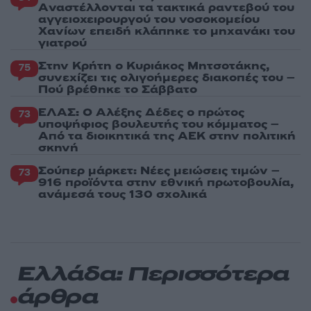
Aναστέλλονται τα τακτικά ραντεβού του
αγγειοχειρουργού του νοσοκομείου
Χανίων επειδή κλάπηκε το μηχανάκι του
γιατρού
Στην Κρήτη ο Κυριάκος Μητσοτάκης,
75
συνεχίζει τις ολιγοήμερες διακοπές του –
Πού βρέθηκε το Σάββατο
ΕΛΑΣ: Ο Αλέξης Δέδες ο πρώτος
73
υποψήφιος βουλευτής του κόμματος –
Από τα διοικητικά της ΑΕΚ στην πολιτική
σκηνή
Σούπερ μάρκετ: Νέες μειώσεις τιμών –
73
916 προϊόντα στην εθνική πρωτοβουλία,
ανάμεσά τους 130 σχολικά
Ελλάδα: Περισσότερα
άρθρα