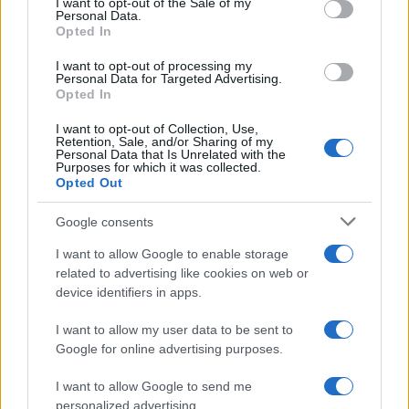
I want to opt-out of the Sale of my
Personal Data.
Opted In
I want to opt-out of processing my
Personal Data for Targeted Advertising.
Opted In
I want to opt-out of Collection, Use,
Retention, Sale, and/or Sharing of my
Αν τα χάσατε
Personal Data that Is Unrelated with the
Purposes for which it was collected.
Opted Out
Google consents
I want to allow Google to enable storage
related to advertising like cookies on web or
device identifiers in apps.
I want to allow my user data to be sent to
Google for online advertising purposes.
Κλειστό μέχρι νεοτέρας το
Εκρηκτικό κοκτέιλ μ
beach bar στην Πάρο όπου
40άρια και 8 μποφόρ -
πνίγηκε ο 4χρονος –
συναγερμό η χώρα γ
I want to allow Google to send me
Απολογείται ο ιδιοκτήτης
φωτιές, ενισχύονται 
personalized advertising.