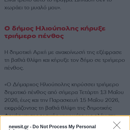
χωράει το μυαλό μου».
Ο δήμος Ηλιούπολης κήρυξε
τριήμερο πένθος
Η δημοτική Αρχή με ανακοίνωσή της εξέφρασε
τη βαθιά θλίψη και κήρυξε τον δήμο σε τριήμερο
πένθος.
«Ο Δήμαρχος Ηλιούπολης κηρύσσει τριήμερο
δημοτικό πένθος από σήμερα Τετάρτη 13 Μαΐου
2026, έως και την Παρασκευή 15 Μαΐου 2026,
εκφράζοντας τη βαθιά θλίψη της δημοτικής
Αρχής και της τοπικής κοινωνίας ως ελάχιστη
ένδειξη τιμής, σεβασμού και συμπαράστασης για
newsit.gr -
Do Not Process My Personal