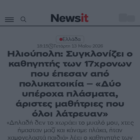
Μετάβαση
σε
o
32
περιεχόμενο
Ελλάδα
18:15
Τετάρτη 13 Μαΐου 2026
Ηλιούπολη: Συγκλονίζει ο
καθηγητής των 17χρονων
που έπεσαν από
πολυκατοικία – «Δύο
υπέροχα πλάσματα,
άριστες μαθήτριες που
όλοι λάτρευαν»
«Δηλαδή δεν το χωράει το μυαλό μου, χτες
ήμασταν μαζί και κάναμε πλάκα, ήταν
χαμογελαστά παιδιά» λέει ο καθηγητής των