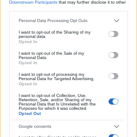
Αν τα χάσατε
Downstream Participants
that may further disclose it to other
third parties.
Please note that this website/app uses one or more Google
Personal Data Processing Opt Outs
services and may gather and store information including but
not limited to your visit or usage behaviour. You may click to
I want to opt-out of the Sharing of my
personal data.
grant or deny consent to Google and its third-party tags to
Opted In
use your data for below specified purposes in below Google
consent section.
I want to opt-out of the Sale of my
Personal Data.
Opted In
Από τη θεωρία στην πράξη:
Ψάθα: «Δεν υπήρξε τεχ
Πώς το Novibet Backend
πρόβλημα με τα δύ
I want to opt-out of processing my
Academy εκπαιδεύει τη νέα
ελικόπτερα» κατέθεσα
Personal Data for Targeted Advertising.
γενιά engineers
Βρετανός χειριστής κα
Opted In
Έλληνας διερμηνέα
I want to opt-out of Collection, Use,
Retention, Sale, and/or Sharing of my
Personal Data that Is Unrelated with the
Σχόλια
Purposes for which it was collected.
Opted Out
Google consents