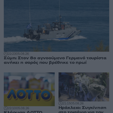
22:23
05.08.26
Σύμη: Στον 8ο αγνοούμενο Γερμανό τουρίστα
ανήκει η σορός που βρέθηκε το πρωί
21:15
05.08.26
Ηράκλειο: Συγκίνηση
22:10
05.08.26
στο τρισάγιο για τον
Κλήρωση ΛΟΤΤΟ