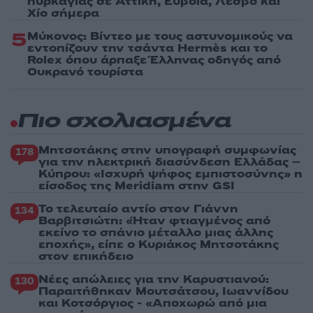
πυρκαγιάς σε Αττική, Εύβοια, Λέσβο και
Χίο σήμερα
5
Μύκονος: Βίντεο με τους αστυνομικούς να
εντοπίζουν την τσάντα Hermès και το
Rolex όπου άρπαξε Έλληνας οδηγός από
Ουκρανό τουρίστα
Πιο σχολιασμένα
Μητσοτάκης στην υπογραφή συμφωνίας
178
για την ηλεκτρική διασύνδεση Ελλάδας –
Κύπρου: «Ισχυρή ψήφος εμπιστοσύνης» η
είσοδος της Meridiam στην GSI
Το τελευταίο αντίο στον Γιάννη
134
Βαρβιτσιώτη: «Ήταν φτιαγμένος από
εκείνο το σπάνιο μέταλλο μιας άλλης
εποχής», είπε ο Κυριάκος Μητσοτάκης
στον επικήδειο
Νέες απώλειες για την Καρυστιανού:
130
Παραιτήθηκαν Μουτσάτσου, Ιωαννίδου
και Κοτσόργιος - «Αποχωρώ από μια