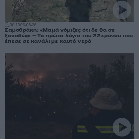
00:13
06.08.26
Σαμοθράκη: «Μαμά νόμιζες ότι δε θα σε
ξαναδώ;» – Τα πρώτα λόγια του 22χρονου που
έπεσε σε κανάλι με καυτό νερό