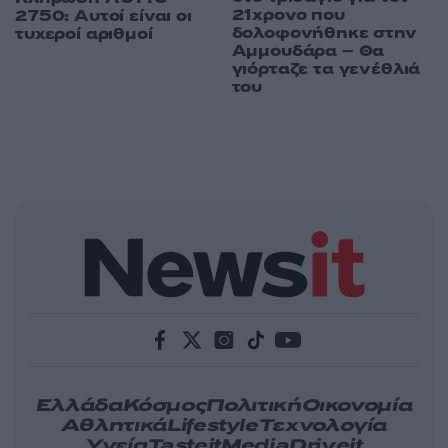
21χρονο που
2750: Αυτοί είναι οι
δολοφονήθηκε στην
τυχεροί αριθμοί
Αμμουδάρα – Θα
γιόρταζε τα γενέθλιά
του
Ελλάδα
Κόσμος
Πολιτική
Οικονομία
Αθλητικά
Lifestyle
Τεχνολογία
Υγεία
Tasteit
Media
Driveit