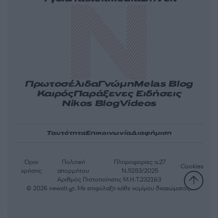
Πρωτοσέλιδα
Γνώμη
Melas Blog
Καιρός
Παράξενες Ειδήσεις
Nikos Blog
Videos
Ταυτότητα
Επικοινωνία
Διαφήμιση
Όροι
Πολιτική
Πληροφορίες α.27
Cookies
χρήσης
απορρήτου
Ν.5253/2025
Αριθμός Πιστοποίησης Μ.Η.Τ.232163
© 2026 newsit.gr. Με επιφύλαξη κάθε νομίμου δικαιώματος.