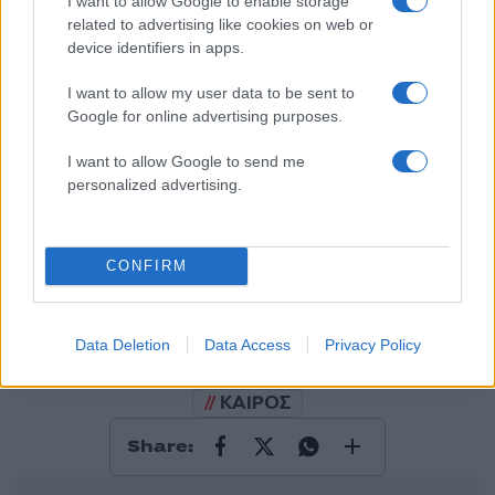
I want to allow Google to enable storage
Σχολίασε εδώ
related to advertising like cookies on web or
device identifiers in apps.
I want to allow my user data to be sent to
50 /50
Google for online advertising purposes.
I want to allow Google to send me
personalized advertising.
2000 /2000
CONFIRM
Υποβολή σχολίου
Όροι Χρήσης
. Το site προστατεύεται από reCAPTCHA, ισχύουν
Πολιτική Απορρήτου
&
Όροι Χρήσης
της Google.
Data Deletion
Data Access
Privacy Policy
Ελλάδα
ΚΑΙΡΟΣ
Share: