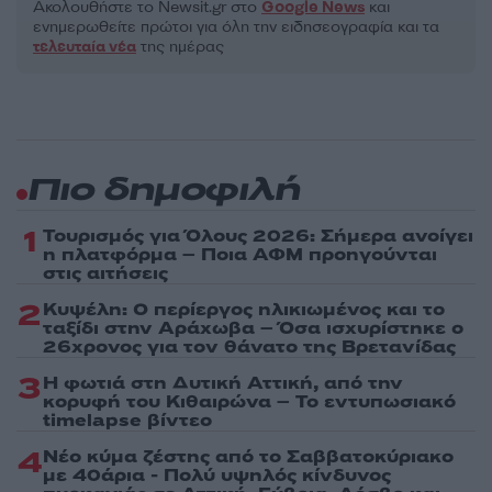
Ακολουθήστε το Νewsit.gr στο
Google News
και
ενημερωθείτε πρώτοι για όλη την ειδησεογραφία και τα
τελευταία νέα
της ημέρας
Πιο δημοφιλή
1
Τουρισμός για Όλους 2026: Σήμερα ανοίγει
η πλατφόρμα – Ποια ΑΦΜ προηγούνται
στις αιτήσεις
2
Κυψέλη: Ο περίεργος ηλικιωμένος και το
ταξίδι στην Αράχωβα – Όσα ισχυρίστηκε ο
26χρονος για τον θάνατο της Βρετανίδας
3
Η φωτιά στη Δυτική Αττική, από την
κορυφή του Κιθαιρώνα – Το εντυπωσιακό
timelapse βίντεο
4
Νέο κύμα ζέστης από το Σαββατοκύριακο
με 40άρια - Πολύ υψηλός κίνδυνος