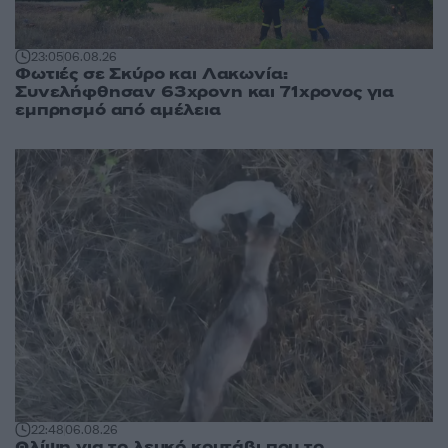
23:05
06.08.26
Φωτιές σε Σκύρο και Λακωνία:
Συνελήφθησαν 63χρονη και 71χρονος για
εμπρησμό από αμέλεια
22:48
06.08.26
Θλίψη για το λευκό κουτάβι που το