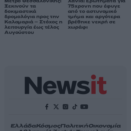
Χανιά: Ερωτήματα για
Μετρό Θεσσαλονίκης:
75χρονη που έφυγε
Ξεκινούν τα
από το αστυνομικό
δοκιμαστικά
τμήμα και αργότερα
δρομολόγια προς την
βρέθηκε νεκρή σε
Καλαμαριά – Στόχος η
χωράφι
λειτουργία έως τέλος
Αυγούστου
Ελλάδα
Κόσμος
Πολιτική
Οικονομία