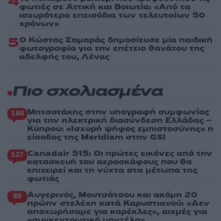
4
φωτιές σε Αττική και Βοιωτία: «Από τα
ισχυρότερα επεισόδια των τελευταίων 50
χρόνων»
5
Ο Κώστας Σαμαράς δημοσίευσε μία παιδική
φωτογραφία για την επέτειο θανάτου της
αδελφής του, Λένας
Πιο σχολιασμένα
Μητσοτάκης στην υπογραφή συμφωνίας
198
για την ηλεκτρική διασύνδεση Ελλάδας –
Κύπρου: «Ισχυρή ψήφος εμπιστοσύνης» η
είσοδος της Meridiam στην GSI
Canadair 515: Οι πρώτες εικόνες από την
127
κατασκευή του αεροσκάφους που θα
επιχειρεί και τη νύχτα στα μέτωπα της
φωτιάς
Αυγερινός, Μουτσάτσου και ακόμη 20
85
πρώην στελέχη κατά Καρυστιανού: «Δεν
αποχωρήσαμε για καρέκλες», αιχμές για
«συγκεντρωτικό μοντέλο»