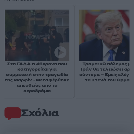
Στη ΓΑΔΑ η 46χρονη που
Τραμπ: «Ο πόλεμος με
κατηγορείται για
Ιράν θα τελειώσει αρκ
συμμετοχή στην τραγωδία
σύντομα – Εμείς ελέγχ
της Μαρφίν - Μεταφέρθηκε
τα Στενά του Ορμού
απευθείας από το
αεροδρόμιο
Σχόλια