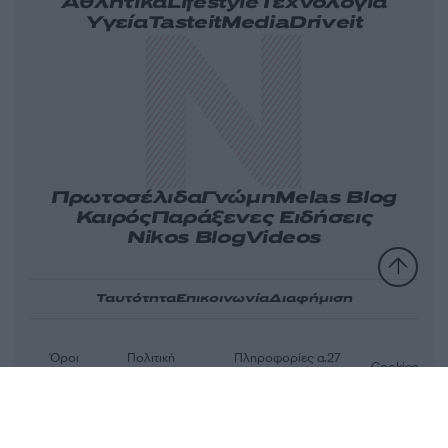
Αθλητικά
Lifestyle
Τεχνολογία
Υγεία
Tasteit
Media
Driveit
Πρωτοσέλιδα
Γνώμη
Melas Blog
Καιρός
Παράξενες Ειδήσεις
Nikos Blog
Videos
Ταυτότητα
Επικοινωνία
Διαφήμιση
Όροι
Πολιτική
Πληροφορίες α.27
Cookies
χρήσης
απορρήτου
Ν.5253/2025
Αριθμός Πιστοποίησης Μ.Η.Τ.232163
© 2026 newsit.gr. Με επιφύλαξη κάθε νομίμου δικαιώματος.