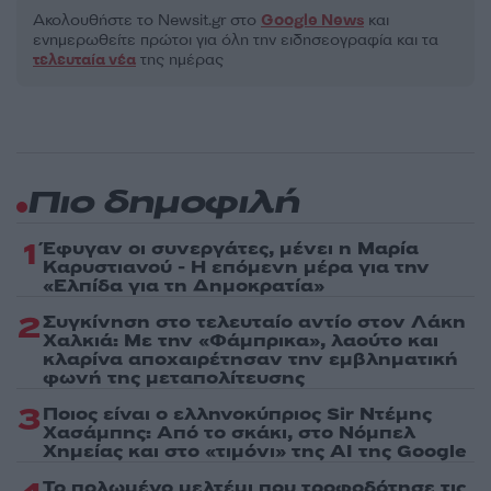
Ακολουθήστε το Νewsit.gr στο
Google News
και
ενημερωθείτε πρώτοι για όλη την ειδησεογραφία και τα
τελευταία νέα
της ημέρας
Πιο δημοφιλή
1
Έφυγαν οι συνεργάτες, μένει η Μαρία
Καρυστιανού - Η επόμενη μέρα για την
«Ελπίδα για τη Δημοκρατία»
2
Συγκίνηση στο τελευταίο αντίο στον Λάκη
Χαλκιά: Με την «Φάμπρικα», λαούτο και
κλαρίνα αποχαιρέτησαν την εμβληματική
φωνή της μεταπολίτευσης
3
Ποιος είναι ο ελληνοκύπριος Sir Ντέμης
Χασάμπης: Από το σκάκι, στο Νόμπελ
Χημείας και στο «τιμόνι» της AI της Google
Το πολωμένο μελτέμι που τροφοδότησε τις