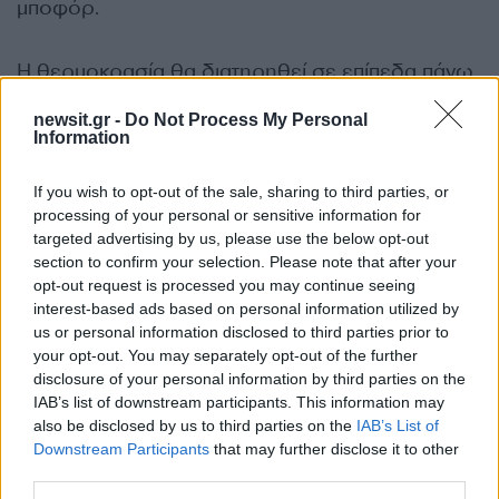
μποφόρ.
Η θερμοκρασία θα διατηρηθεί σε επίπεδα πάνω
από τα κανονικά για την εποχή και θα φτάσει στις
newsit.gr -
Do Not Process My Personal
περισσότερες περιοχές τους 26 με 28 βαθμούς,
Information
κατά τόπους στα ηπειρωτικά τους 29 με 30 και
στην Κρήτη τους 31 με 32 βαθμούς Κελσίου.
If you wish to opt-out of the sale, sharing to third parties, or
processing of your personal or sensitive information for
targeted advertising by us, please use the below opt-out
section to confirm your selection. Please note that after your
Ο καιρός την Τρίτη 12 Μαΐου
opt-out request is processed you may continue seeing
interest-based ads based on personal information utilized by
Γενικά αίθριος καιρός σε όλη τη χώρα και μόνο
us or personal information disclosed to third parties prior to
your opt-out. You may separately opt-out of the further
στα βόρεια ηπειρωτικά τις μεσημβρινές –
disclosure of your personal information by third parties on the
απογευματινές ώρες θα αναπτυχθούν
IAB’s list of downstream participants. This information may
πρόσκαιρες νεφώσεις και θα σημειωθούν
also be disclosed by us to third parties on the
IAB’s List of
Downstream Participants
that may further disclose it to other
τοπικές βροχές ή όμβροι κυρίως στα ορεινά.
third parties.