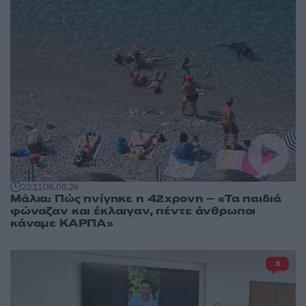
22:11
06.08.26
Μάλια: Πώς πνίγηκε η 42χρονη – «Τα παιδιά
φώναζαν και έκλαιγαν, πέντε άνθρωποι
κάναμε ΚΑΡΠΑ»
8