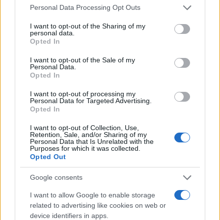
Please note that this website/app uses one or more Google
Η ορατότητα τις πρωινές ώρες θα είναι τοπικά
Personal Data Processing Opt Outs
services and may gather and store information including but
περιορισμένη και είναι πιθανό να σχηματιστούν
not limited to your visit or usage behaviour. You may click to
I want to opt-out of the Sharing of my
personal data.
ομίχλες.
grant or deny consent to Google and its third-party tags to
Opted In
use your data for below specified purposes in below Google
consent section.
I want to opt-out of the Sale of my
Οι άνεμοι θα πνέουν από δυτικές διευθύνσεις 3
Personal Data.
με 5, τοπικά 6 και στα νότια 7, πρόσκαιρα 8
Opted In
μποφόρ.
I want to opt-out of processing my
Personal Data for Targeted Advertising.
Opted In
Η θερμοκρασία θα σημειώσει μικρή περαιτέρω
I want to opt-out of Collection, Use,
άνοδο και θα φτάσει κατά τόπους στα ανατολικά
Retention, Sale, and/or Sharing of my
Personal Data that Is Unrelated with the
ηπειρωτικά τους 32 με 33 βαθμούς Κελσίου.
Purposes for which it was collected.
Opted Out
Ο καιρός την Πέμπτη 13 Μαΐου
Google consents
I want to allow Google to enable storage
Σχεδόν αίθριος καιρός σε όλη τη χώρα με
related to advertising like cookies on web or
device identifiers in apps.