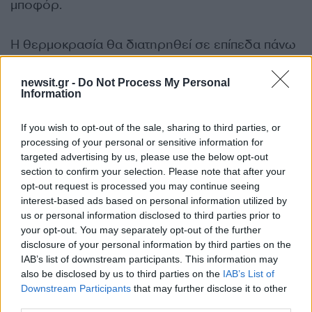
μποφόρ.
Η θερμοκρασία θα διατηρηθεί σε επίπεδα πάνω
από τα κανονικά για την εποχή και θα φτάσει στις
περισσότερες περιοχές τους 26 με 28 βαθμούς,
newsit.gr -
Do Not Process My Personal
Information
κατά τόπους στα ηπειρωτικά τους 29 με 30 και
στην Κρήτη τους 31 με 32 βαθμούς Κελσίου.
If you wish to opt-out of the sale, sharing to third parties, or
processing of your personal or sensitive information for
targeted advertising by us, please use the below opt-out
Ο καιρός την Τρίτη 12 Μαΐου
section to confirm your selection. Please note that after your
opt-out request is processed you may continue seeing
interest-based ads based on personal information utilized by
Γενικά αίθριος καιρός σε όλη τη χώρα και μόνο
us or personal information disclosed to third parties prior to
στα βόρεια ηπειρωτικά τις μεσημβρινές –
your opt-out. You may separately opt-out of the further
απογευματινές ώρες θα αναπτυχθούν
disclosure of your personal information by third parties on the
IAB’s list of downstream participants. This information may
πρόσκαιρες νεφώσεις και θα σημειωθούν
also be disclosed by us to third parties on the
IAB’s List of
τοπικές βροχές ή όμβροι κυρίως στα ορεινά.
Downstream Participants
that may further disclose it to other
third parties.