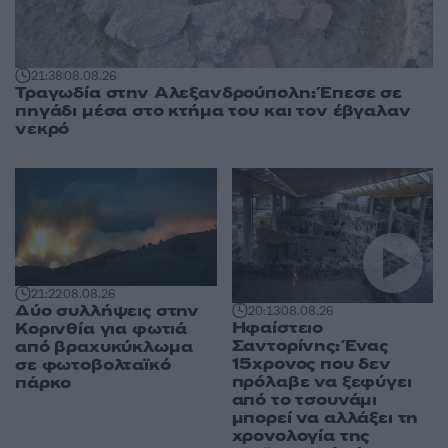
21:38
08.08.26
Τραγωδία στην Αλεξανδρούπολη: Έπεσε σε
πηγάδι μέσα στο κτήμα του και τον έβγαλαν
νεκρό
21:22
08.08.26
Δύο συλλήψεις στην
20:13
08.08.26
Ηφαίστειο
Κορινθία για φωτιά
Σαντορίνης: Ένας
από βραχυκύκλωμα
15χρονος που δεν
σε φωτοβολταϊκό
πρόλαβε να ξεφύγει
πάρκο
από το τσουνάμι
μπορεί να αλλάξει τη
χρονολογία της