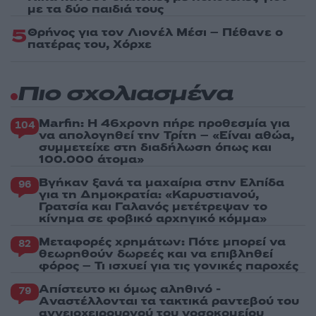
με τα δύο παιδιά τους
5
Θρήνος για τον Λιονέλ Μέσι – Πέθανε ο
πατέρας του, Χόρχε
Πιο σχολιασμένα
Marfin: Η 46χρονη πήρε προθεσμία για
104
να απολογηθεί την Τρίτη – «Είναι αθώα,
συμμετείχε στη διαδήλωση όπως και
100.000 άτομα»
Βγήκαν ξανά τα μαχαίρια στην Ελπίδα
96
για τη Δημοκρατία: «Καρυστιανού,
Γρατσία και Γαλανός μετέτρεψαν το
κίνημα σε φοβικό αρχηγικό κόμμα»
Μεταφορές χρημάτων: Πότε μπορεί να
82
θεωρηθούν δωρεές και να επιβληθεί
φόρος – Τι ισχυεί για τις γονικές παροχές
Απίστευτο κι όμως αληθινό -
79
Aναστέλλονται τα τακτικά ραντεβού του
αγγειοχειρουργού του νοσοκομείου