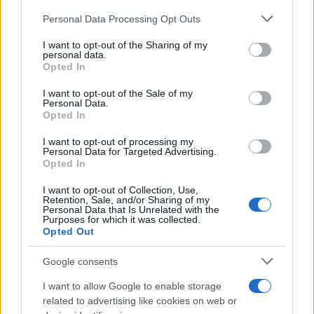
Η ορατότητα τις πρωινές ώρες θα είναι τοπικά
Please note that this website/app uses one or more Google
Personal Data Processing Opt Outs
περιορισμένη και είναι πιθανό να σχηματιστούν
services and may gather and store information including but
not limited to your visit or usage behaviour. You may click to
I want to opt-out of the Sharing of my
ομίχλες.
personal data.
grant or deny consent to Google and its third-party tags to
Opted In
use your data for below specified purposes in below Google
Οι άνεμοι θα πνέουν από δυτικές διευθύνσεις 3
consent section.
I want to opt-out of the Sale of my
Personal Data.
με 5, τοπικά 6 και στα νότια 7, πρόσκαιρα 8
Opted In
μποφόρ.
I want to opt-out of processing my
Personal Data for Targeted Advertising.
Opted In
Η θερμοκρασία θα σημειώσει μικρή περαιτέρω
άνοδο και θα φτάσει κατά τόπους στα ανατολικά
I want to opt-out of Collection, Use,
Retention, Sale, and/or Sharing of my
ηπειρωτικά τους 32 με 33 βαθμούς Κελσίου.
Personal Data that Is Unrelated with the
Purposes for which it was collected.
Opted Out
Ο καιρός την Πέμπτη 13 Μαΐου
Google consents
I want to allow Google to enable storage
Σχεδόν αίθριος καιρός σε όλη τη χώρα με
related to advertising like cookies on web or