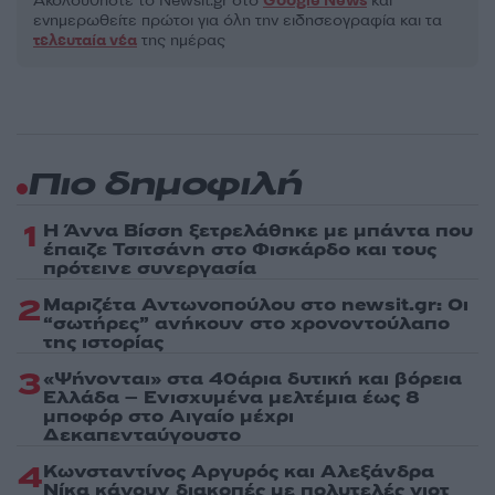
Ακολουθήστε το Νewsit.gr στο
Google News
και
ενημερωθείτε πρώτοι για όλη την ειδησεογραφία και τα
τελευταία νέα
της ημέρας
Πιο δημοφιλή
1
Η Άννα Βίσση ξετρελάθηκε με μπάντα που
έπαιζε Τσιτσάνη στο Φισκάρδο και τους
πρότεινε συνεργασία
2
Μαριζέτα Αντωνοπούλου στο newsit.gr: Οι
“σωτήρες” ανήκουν στο χρονοντούλαπο
της ιστορίας
3
«Ψήνονται» στα 40άρια δυτική και βόρεια
Ελλάδα – Ενισχυμένα μελτέμια έως 8
μποφόρ στο Αιγαίο μέχρι
Δεκαπενταύγουστο
4
Κωνσταντίνος Αργυρός και Αλεξάνδρα
Νίκα κάνουν διακοπές με πολυτελές γιοτ