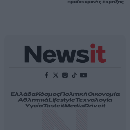
προϊστορικής έκρηξης
Ελλάδα
Κόσμος
Πολιτική
Οικονομία
Αθλητικά
Lifestyle
Τεχνολογία
Υγεία
Tasteit
Media
Driveit