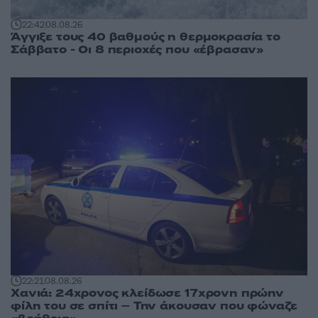
22:42
08.08.26
Άγγιξε τους 40 βαθμούς η θερμοκρασία το
Σάββατο - Οι 8 περιοχές που «έβρασαν»
22:21
08.08.26
Χανιά: 24χρονος κλείδωσε 17χρονη πρώην
φίλη του σε σπίτι – Την άκουσαν που φώναζε