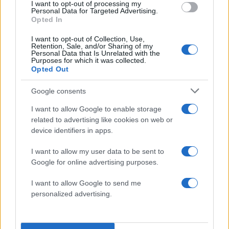
I want to opt-out of processing my
Personal Data for Targeted Advertising.
Opted In
I want to opt-out of Collection, Use,
Retention, Sale, and/or Sharing of my
Personal Data that Is Unrelated with the
Purposes for which it was collected.
Opted Out
Google consents
I want to allow Google to enable storage
Ισχυρή κακοκαιρία έπληξε τον
Δήμο
related to advertising like cookies on web or
Μακρακώμης
και ολόκληρη τη
Δυτική
device identifiers in apps.
Φθιώτιδα,
με χαλάζι στα ορεινά, έντονες
I want to allow my user data to be sent to
βροχοπτώσεις στα πεδινά και θυελλώδεις
Google for online advertising purposes.
ανέμους που προκάλεσαν εκτεταμένες ζημιές.
I want to allow Google to send me
personalized advertising.
Πτώσεις δέντρων και κλαδιών σε Τυμφρηστό,
Βίτωλη, Μακρακώμη, Μάκρη και στον δρόμο