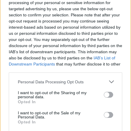
processing of your personal or sensitive information for
targeted advertising by us, please use the below opt-out
Και η Ξάνθη αντιμετώπισε προβλήματα από την
section to confirm your selection. Please note that after your
ισχυρή βροχόπτωση, ιδιαίτερα στα ορεινά
opt-out request is processed you may continue seeing
τμήματα, όπως στο χωριό Συδίνη.
interest-based ads based on personal information utilized by
us or personal information disclosed to third parties prior to
your opt-out. You may separately opt-out of the further
disclosure of your personal information by third parties on the
IAB’s list of downstream participants. This information may
also be disclosed by us to third parties on the
IAB’s List of
Downstream Participants
that may further disclose it to other
third parties.
Please note that this website/app uses one or more Google
Personal Data Processing Opt Outs
services and may gather and store information including but
not limited to your visit or usage behaviour. You may click to
I want to opt-out of the Sharing of my
personal data.
grant or deny consent to Google and its third-party tags to
Opted In
use your data for below specified purposes in below Google
consent section.
I want to opt-out of the Sale of my
Personal Data.
Opted In