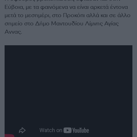
Εύβοια, με τα φαινόμενα να είναι αρκετά έντονα
μετά το μεσημέρι, στο Προκόπι αλλά και σε άλλο
σημείο στο Δήμο Μαντουδίου Λίμνης Αγίας
Αννας.