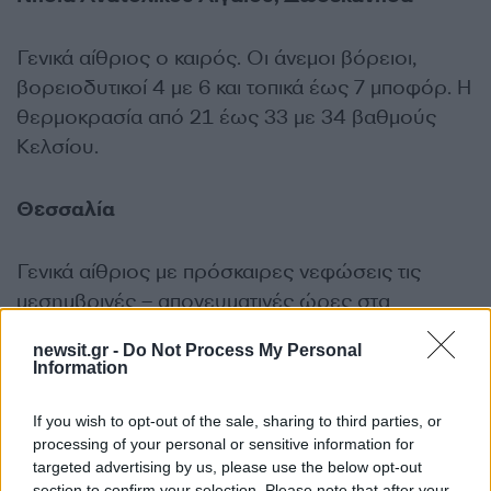
Γενικά αίθριος ο καιρός. Οι άνεμοι βόρειοι,
βορειοδυτικοί 4 με 6 και τοπικά έως 7 μποφόρ. Η
θερμοκρασία από 21 έως 33 με 34 βαθμούς
Κελσίου.
Θεσσαλία
Γενικά αίθριος με πρόσκαιρες νεφώσεις τις
μεσημβρινές – απογευματινές ώρες στα
ηπειρωτικά, οπότε στα ορεινά θα σημειωθούν
newsit.gr -
Do Not Process My Personal
τοπικοί όμβροι και πιθανόν να εκδηλωθούν
Information
μεμονωμένες καταιγίδες. Οι άνεμοι μεταβλητοί 3
με 4 μποφόρ. Η θερμοκρασία από 18 έως 35 με
If you wish to opt-out of the sale, sharing to third parties, or
processing of your personal or sensitive information for
36 βαθμούς Κελσίου. Στις Σποράδες έως 30
targeted advertising by us, please use the below opt-out
βαθμούς Κελσίου.
section to confirm your selection. Please note that after your