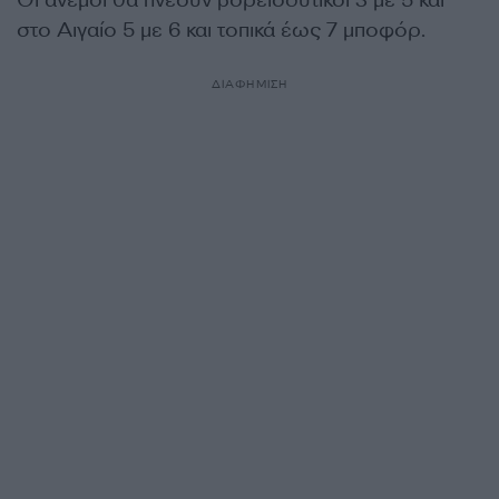
Οι άνεμοι θα πνέουν βορειοδυτικοί 3 με 5 και
στο Αιγαίο 5 με 6 και τοπικά έως 7 μποφόρ.
ΔΙΑΦΗΜΙΣΗ