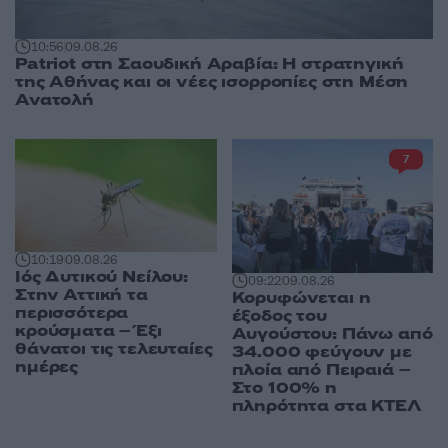
10:56
09.08.26
Patriot στη Σαουδική Αραβία: Η στρατηγική
της Αθήνας και οι νέες ισορροπίες στη Μέση
Ανατολή
7
10:19
09.08.26
Ιός Δυτικού Νείλου:
09:22
09.08.26
Στην Αττική τα
Κορυφώνεται η
περισσότερα
έξοδος του
κρούσματα – Έξι
Αυγούστου: Πάνω από
θάνατοι τις τελευταίες
34.000 φεύγουν με
ημέρες
πλοία από Πειραιά –
Στο 100% η
πληρότητα στα ΚΤΕΛ