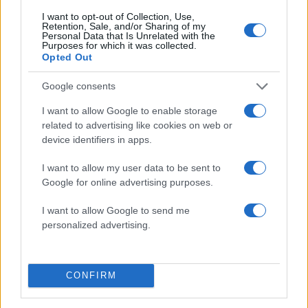
στο εσωτερικό της, τους 37 βαθμούς Κελσίου.
I want to opt-out of Collection, Use,
Retention, Sale, and/or Sharing of my
Personal Data that Is Unrelated with the
Purposes for which it was collected.
Opted Out
Ο καιρός τη Δευτέρα
Google consents
Γενικά αίθριος καιρός με λίγες τοπικές νεφώσεις
I want to allow Google to enable storage
παροδικά αυξημένες τις μεσημβρινές –
related to advertising like cookies on web or
device identifiers in apps.
απογευματινές ώρες στα ηπειρωτικά ορεινά,
όπου κυρίως στα κεντρικά και βόρεια θα
I want to allow my user data to be sent to
σημειωθούν τοπικοί όμβροι και θα εκδηλωθούν
Google for online advertising purposes.
μεμονωμένες καταιγίδες.
I want to allow Google to send me
personalized advertising.
Οι άνεμοι θα πνέουν βόρειοι βορειοδυτικοί 3 με
5 και στο Αιγαίο τοπικά 6 μποφόρ.
CONFIRM
Η θερμοκρασία θα παραμείνει σε υψηλά για την