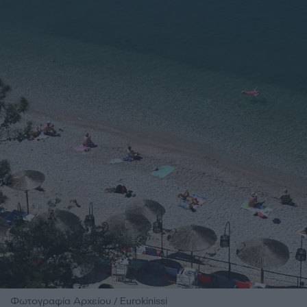
Φωτογραφία Αρχείου / Eurokinissi