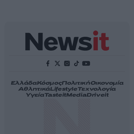
Ελλάδα
Κόσμος
Πολιτική
Οικονομία
Αθλητικά
Lifestyle
Τεχνολογία
Υγεία
Tasteit
Media
Driveit