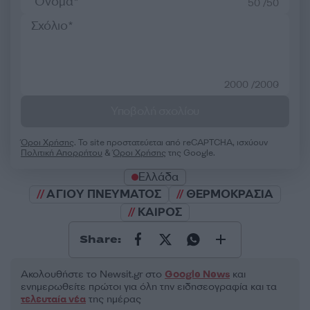
50 /50
2000 /2000
Υποβολή σχολίου
Όροι Χρήσης
. Το site προστατεύεται από reCAPTCHA, ισχύουν
Πολιτική Απορρήτου
&
Όροι Χρήσης
της Google.
Ελλάδα
ΑΓΙΟΥ ΠΝΕΥΜΑΤΟΣ
ΘΕΡΜΟΚΡΑΣΙΑ
ΚΑΙΡΟΣ
Share:
Ακολουθήστε το Νewsit.gr στο
Google News
και
ενημερωθείτε πρώτοι για όλη την ειδησεογραφία και τα
τελευταία νέα
της ημέρας