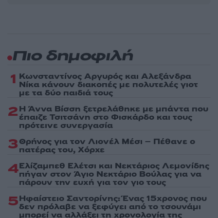
Πιο δημοφιλή
1
Κωνσταντίνος Αργυρός και Αλεξάνδρα
Νίκα κάνουν διακοπές με πολυτελές γιοτ
με τα δύο παιδιά τους
2
Η Άννα Βίσση ξετρελάθηκε με μπάντα που
έπαιζε Τσιτσάνη στο Φισκάρδο και τους
πρότεινε συνεργασία
3
Θρήνος για τον Λιονέλ Μέσι – Πέθανε ο
πατέρας του, Χόρχε
4
Ελίζαμπεθ Ελέτσι και Νεκτάριος Λεμονίδης
πήγαν στον Άγιο Νεκτάριο Βούλας για να
πάρουν την ευχή για τον γιο τους
5
Ηφαίστειο Σαντορίνης: Ένας 15χρονος που
δεν πρόλαβε να ξεφύγει από το τσουνάμι
μπορεί να αλλάξει τη χρονολογία της