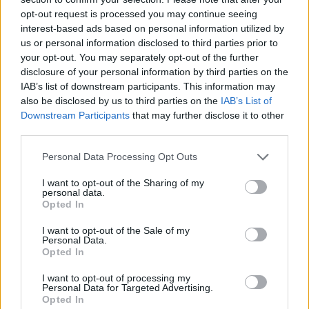
opt-out request is processed you may continue seeing
interest-based ads based on personal information utilized by
Ο καιρός την Κυριακή
us or personal information disclosed to third parties prior to
your opt-out. You may separately opt-out of the further
disclosure of your personal information by third parties on the
Γενικά αίθριος καιρός με λίγες τοπικές νεφώσεις
IAB’s list of downstream participants. This information may
στα ηπειρωτικά ορεινά τις μεσημβρινές –
also be disclosed by us to third parties on the
IAB’s List of
Downstream Participants
that may further disclose it to other
απογευματινές ώρες, οπότε κυρίως στα βόρεια
third parties.
ορεινά, θα σημειωθούν τοπικοί όμβροι.
Please note that this website/app uses one or more Google
Personal Data Processing Opt Outs
services and may gather and store information including but
Οι άνεμοι θα πνέουν βόρειοι βορειοδυτικοί 3 με
not limited to your visit or usage behaviour. You may click to
I want to opt-out of the Sharing of my
5 και στο Αιγαίο τοπικά 6 μποφόρ.
personal data.
grant or deny consent to Google and its third-party tags to
Opted In
use your data for below specified purposes in below Google
consent section.
I want to opt-out of the Sale of my
Η θερμοκρασία θα σημειώσει μικρή άνοδο,
Personal Data.
κυρίως στα δυτικά, και θα διατηρηθεί σε υψηλές
Opted In
για την εποχή τιμές. Θα φτάσει στη νησιωτική
I want to opt-out of processing my
χώρα τους 32 με 34 βαθμούς και στην
Personal Data for Targeted Advertising.
Opted In
ηπειρωτική χώρα τους 34 με 36 και κατά τόπους