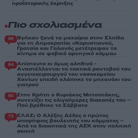
προϊστορικής έκρηξης
Πιο σχολιασμένα
Βγήκαν ξανά τα μαχαίρια στην Ελπίδα
96
για τη Δημοκρατία: «Καρυστιανού,
Γρατσία και Γαλανός μετέτρεψαν το
κίνημα σε φοβικό αρχηγικό κόμμα»
Απίστευτο κι όμως αληθινό -
84
Aναστέλλονται τα τακτικά ραντεβού του
αγγειοχειρουργού του νοσοκομείου
Χανίων επειδή κλάπηκε το μηχανάκι του
γιατρού
Στην Κρήτη ο Κυριάκος Μητσοτάκης,
80
συνεχίζει τις ολιγοήμερες διακοπές του –
Πού βρέθηκε το Σάββατο
ΕΛΑΣ: Ο Αλέξης Δέδες ο πρώτος
73
υποψήφιος βουλευτής του κόμματος –
Από τα διοικητικά της ΑΕΚ στην πολιτική
σκηνή