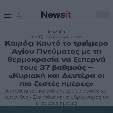
Μετάβαση
σε
o
32
περιεχόμενο
Ελλάδα
10:11
Σάββατο 7 Ιουνίου 2025
Καιρός: Καυτό το τριήμερο
Αγίου Πνεύματος με τη
θερμοκρασία να ξεπερνά
τους 37 βαθμούς –
«Κυριακή και Δευτέρα οι
πιο ζεστές ημέρες»
Αστάθεια του καιρού σήμερα με βροχές και
καταιγίδες - Στο «κόκκινο» ο υδράργυρος τις
επόμενες ημέρες