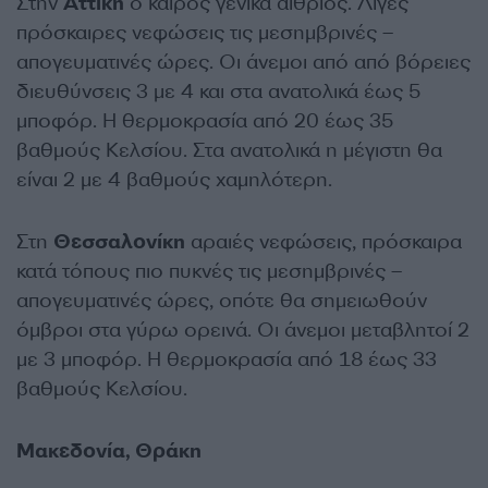
Στην
Αττική
ο καιρός γενικά αίθριος. Λίγες
πρόσκαιρες νεφώσεις τις μεσημβρινές –
απογευματινές ώρες. Οι άνεμοι από από βόρειες
διευθύνσεις 3 με 4 και στα ανατολικά έως 5
μποφόρ. Η θερμοκρασία από 20 έως 35
βαθμούς Κελσίου. Στα ανατολικά η μέγιστη θα
είναι 2 με 4 βαθμούς χαμηλότερη.
Στη
Θεσσαλονίκη
αραιές
νεφώσεις, πρόσκαιρα
κατά τόπους πιο πυκνές τις μεσημβρινές –
απογευματινές ώρες, οπότε θα σημειωθούν
όμβροι στα γύρω ορεινά. Οι άνεμοι μ
εταβλητοί 2
με 3 μποφόρ. Η θερμοκρασία από 18 έως 33
βαθμούς Κελσίου.
Μακεδονία, Θράκη