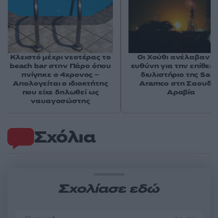
Κλειστό μέχρι νεοτέρας το
Οι Χούθι ανέλαβαν τ
beach bar στην Πάρο όπου
ευθύνη για την επίθεσ
πνίγηκε ο 4χρονος –
διυλιστήριο της Saud
Απολογείται ο ιδιοκτήτης
Aramco στη Σαουδι
που είχε δηλωθεί ως
Αραβία
ναυαγοσώστης
Σχόλια
Σχολίασε εδώ