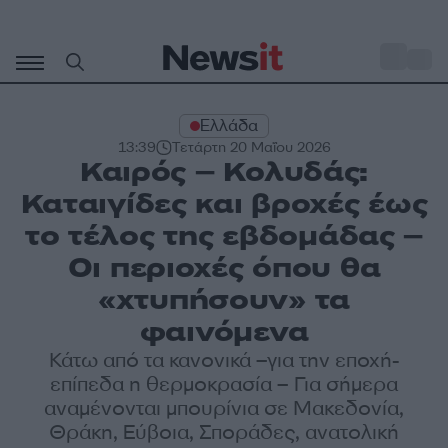
Μετάβαση
σε
o
29
περιεχόμενο
Ελλάδα
13:39
Τετάρτη 20 Μαΐου 2026
Καιρός – Κολυδάς:
Καταιγίδες και βροχές έως
το τέλος της εβδομάδας –
Οι περιοχές όπου θα
«χτυπήσουν» τα
φαινόμενα
Κάτω από τα κανονικά –για την εποχή-
επίπεδα η θερμοκρασία – Για σήμερα
αναμένονται μπουρίνια σε Μακεδονία,
Θράκη, Εύβοια, Σποράδες, ανατολική