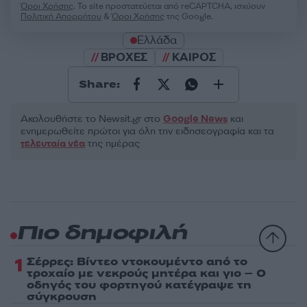
Όροι Χρήσης
. Το site προστατεύεται από reCAPTCHA, ισχύουν
Πολιτική Απορρήτου
&
Όροι Χρήσης
της Google.
Ελλάδα
ΒΡΟΧΕΣ
ΚΑΙΡΟΣ
Share:
Ακολουθήστε το Νewsit.gr στο
Google News
και
ενημερωθείτε πρώτοι για όλη την ειδησεογραφία και τα
τελευταία νέα
της ημέρας
Πιο δημοφιλή
1
Σέρρες: Βίντεο ντοκουμέντο από το
τροχαίο με νεκρούς μητέρα και γιο – Ο
οδηγός του φορτηγού κατέγραψε τη
σύγκρουση