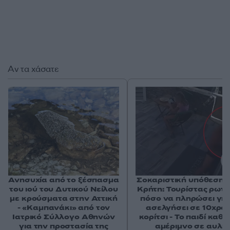
Αν τα χάσατε
Ανησυχία από το ξέσπασμα
Σοκαριστική υπόθεση 
του ιού του Δυτικού Νείλου
Κρήτη: Τουρίστας ρωτ
με κρούσματα στην Αττική
πόσο να πληρώσει για
- «Καμπανάκι» από τον
ασελγήσει σε 10χρο
Ιατρικό Σύλλογο Αθηνών
κορίτσι - Το παιδί καθ
για την προστασία της
αμέριμνο σε αυλή