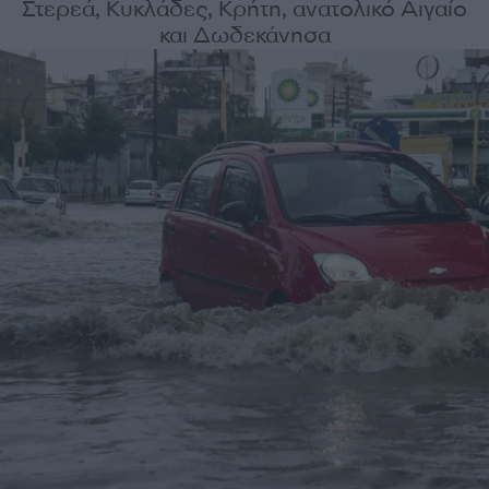
Στερεά, Κυκλάδες, Κρήτη, ανατολικό Αιγαίο
και Δωδεκάνησα