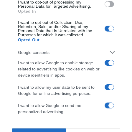
I want to opt-out of processing my
Άνεμοι: Βορειοδυτικοί 4 με 5 και στο Ιόνιο 6 και
Personal Data for Targeted Advertising.
τοπικά 7 μποφόρ.
Opted In
Θερμοκρασία: Έως 25 βαθμούς Κελσίου.
I want to opt-out of Collection, Use,
Retention, Sale, and/or Sharing of my
Personal Data that Is Unrelated with the
Purposes for which it was collected.
Θεσσαλία – Ανατολική Στερεά – Εύβοια –
Opted Out
Ανατολική Πελοπόννησος
Google consents
Καιρός: Λίγες νεφώσεις, πρόσκαιρα αυξημένες
I want to allow Google to enable storage
τις μεσημβρινές και απογευματινές ώρες, κυρίως
related to advertising like cookies on web or
device identifiers in apps.
στα ορεινά της Πελοποννήσου όπου είναι πιθανό
να εκδηλωθούν όμβροι.
I want to allow my user data to be sent to
Άνεμοι: Δυτικοί βορειοδυτικοί 3 με 5 μποφόρ.
Google for online advertising purposes.
Θερμοκρασία: Έως 27 βαθμούς Κελσίου.
I want to allow Google to send me
personalized advertising.
Κυκλάδες – Κρήτη