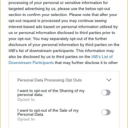
processing of your personal or sensitive information for
όμβρους και βελτίωση από το απόγευμα. Στις
targeted advertising by us, please use the below opt-out
υπόλοιπες περιοχές λίγες νεφώσεις πρόσκαιρα
section to confirm your selection. Please note that after your
αυξημένες το μεσημέρι – απόγευμα, κυρίως στα
opt-out request is processed you may continue seeing
interest-based ads based on personal information utilized by
ορεινά.
us or personal information disclosed to third parties prior to
Άνεμοι: Από βόρειες διευθύνσεις 3 με 5
your opt-out. You may separately opt-out of the further
μποφόρ.
disclosure of your personal information by third parties on the
IAB’s list of downstream participants. This information may
Θερμοκρασία: Έως 27 βαθμούς Κελσίου. Στη
also be disclosed by us to third parties on the
IAB’s List of
δυτική Μακεδονία έως 22 βαθμούς Κελσίου.
Downstream Participants
that may further disclose it to other
third parties.
Νησιά Ιονίου – Ήπειρος – Δυτική Στερεά –
Please note that this website/app uses one or more Google
Personal Data Processing Opt Outs
Δυτική Πελοπόννησος
services and may gather and store information including but
not limited to your visit or usage behaviour. You may click to
I want to opt-out of the Sharing of my
personal data.
grant or deny consent to Google and its third-party tags to
Καιρός: Σχεδόν αίθριος. Τις μεσημβρινές και
Opted In
use your data for below specified purposes in below Google
απογευματινές ώρες στα ηπειρωτικά ορεινά θα
consent section.
I want to opt-out of the Sale of my
Personal Data.
αναπτυχθούν νεφώσεις και πιθανώς να
Opted In
εκδηλωθούν τοπικοί όμβροι.