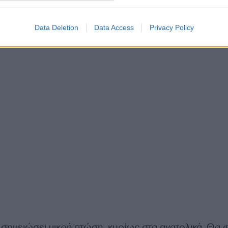
Data Deletion
Data Access
Privacy Policy
σημειώσει μικρή πτώση, κυρίως στα ανατολικά. Θα 