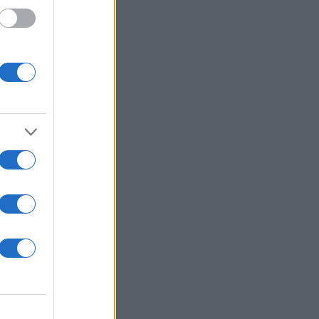
και
 6,