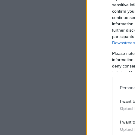
sensitive in
confirm you
continue se
information 
further disc
participants
Downstream 
Please note
information 
deny consent
in below Go
Persona
I want t
Opted 
I want t
Opted 
Αναλυτικά ο 