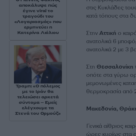
αποκάλυψε πώς
στις Κυκλάδες του
έγινε viral το
κατά τόπους στα δυ
τραγούδι του
«Λογαριασμός» που
ερμηνεύει η
Στην
Αττική
ο καιρό
Κατερίνα Λιόλιου
ανατολικά 6 μποφό
ανατολικά 2 με 3 
Στη
Θεσσαλονίκη
οπότε στα γύρω ορε
μεμονωμένες καταιγ
Τραμπ: «Ο πόλεμος
θερμοκρασία από 
με το Ιράν θα
τελειώσει αρκετά
σύντομα – Εμείς
Μακεδονία, Θράκ
ελέγχουμε τα
Στενά του Ορμούζ»
Γενικά αίθριος και
ώρες κυρίως στα ο