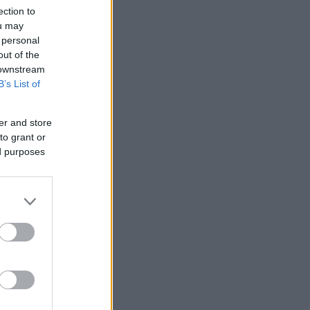
ection to
ou may
 personal
out of the
 downstream
B’s List of
er and store
to grant or
ed purposes