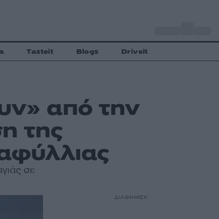
o
Αθήνα
27
C
a
Tasteit
Blogs
Driveit
υν» από την
η της
ραφύλλιας
αγιάς σε
ΔΙΑΦΗΜΙΣΗ