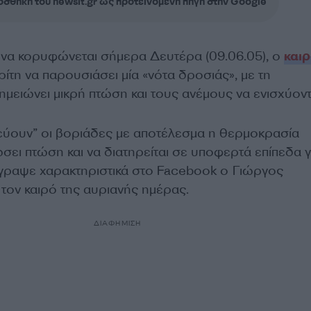
σθήκη του newsit.gr ως προτεινόμενη πηγή στην Google
 να κορυφώνεται σήμερα Δευτέρα (09.06.05), ο
και
ρίτη να παρουσιάσει μία «νότα δροσιάς», με τη
ημειώνει μικρή πτώση και τους ανέμους να ενισχύοντ
ύουν” οι βοριάδες με αποτέλεσμα η θερμοκρασία
σει πτώση και να διατηρείται σε υποφερτά επίπεδα γ
γραψε χαρακτηριστικά στο Facebook ο Γιώργος
τον καιρό της αυριανής ημέρας.
ΔΙΑΦΗΜΙΣΗ