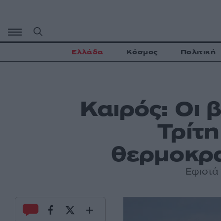
Μετάβαση
σε
περιεχόμενο
Ελλάδα
Κόσμος
Πολιτική
Καιρός: Οι
Τρίτ
θερμοκρα
Εφιστά 