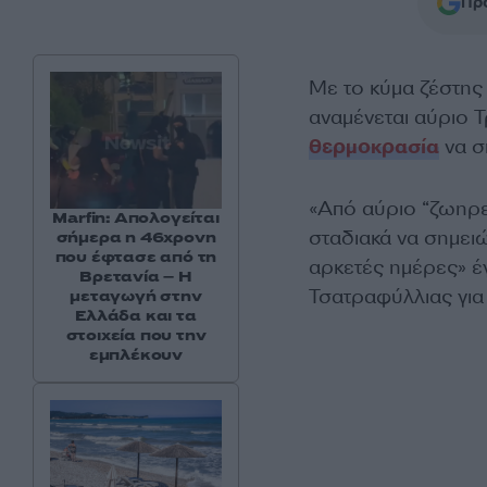
Προ
Με το κύμα ζέστης
αναμένεται αύριο Τ
θερμοκρασία
να σ
«Από αύριο “ζωηρε
Marfin: Απολογείται
σταδιακά να σημειώ
σήμερα η 46χρονη
που έφτασε από τη
αρκετές ημέρες» έ
Βρετανία – Η
Τσατραφύλλιας για 
μεταγωγή στην
Ελλάδα και τα
στοιχεία που την
εμπλέκουν