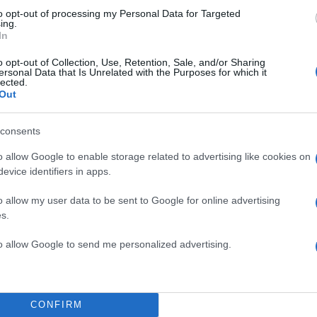
to opt-out of processing my Personal Data for Targeted
ing.
ρός με λίγες πρόσκαιρες νεφώσεις στα ηπειρωτικά το
In
μα οπότε στα ορεινά θα σημειωθούν τοπικοί όμβροι 
o opt-out of Collection, Use, Retention, Sale, and/or Sharing
γίδες.
ersonal Data that Is Unrelated with the Purposes for which it
lected.
Out
ν από βόρειες διευθύνσεις 3 με 5 και στο Αιγαίο 5 με
consents
o allow Google to enable storage related to advertising like cookies on
ΔΙΑΦΗΜΙΣΗ
evice identifiers in apps.
o allow my user data to be sent to Google for online advertising
s.
to allow Google to send me personalized advertising.
CONFIRM