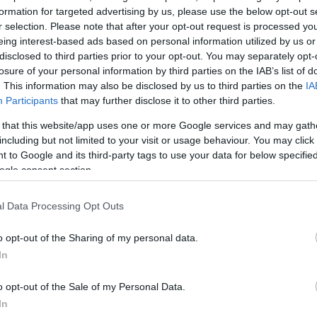
formation for targeted advertising by us, please use the below opt-out s
r selection. Please note that after your opt-out request is processed y
eing interest-based ads based on personal information utilized by us or
disclosed to third parties prior to your opt-out. You may separately opt-
losure of your personal information by third parties on the IAB’s list of
. This information may also be disclosed by us to third parties on the
IA
Participants
that may further disclose it to other third parties.
 that this website/app uses one or more Google services and may gath
including but not limited to your visit or usage behaviour. You may click 
 to Google and its third-party tags to use your data for below specifi
ogle consent section.
l Data Processing Opt Outs
o opt-out of the Sharing of my personal data.
In
o opt-out of the Sale of my Personal Data.
In
καιρός αύριο από την ΕΜΥ