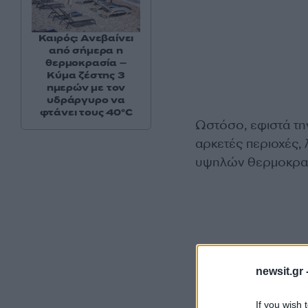
Καιρός: Ανεβαίνει
από σήμερα η
θερμοκρασία –
Κύμα ζέστης 3
ημερών με τον
υδράργυρο να
φτάνει τους 40°C
Ωστόσο, εφιστά τη
αρκετές περιοχές,
υψηλών θερμοκρα
newsit.gr 
If you wish 