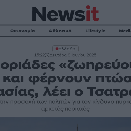
Οικονομία
Αθλητικά
Lifestyle
Medi
Ελλάδα
15:22
Δευτέρα 9 Ιουνίου 2025
 βοριάδες «ζωηρεύο
η και φέρνουν πτώσ
σίας, λέει ο Τσατ
την προσοχή των πολιτών για τον κίνδυνο πυρκ
αρκετές περιοχές