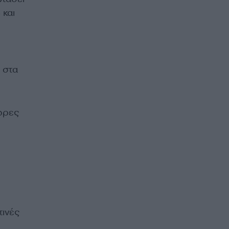
 και
 στα
ώρες
τινές