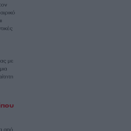
τον
αιρικό
ι
τικές
σας με
μια
αίτητη
ίπου
ία από