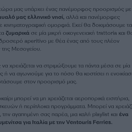
 χώρα μας υπάρχει ένας πανέμορφος προορισμός μ
υαλό μας ελληνικό νησί,
αλλά και πανέμορφες
ε κινηματογραφική ομορφιά. Εκεί θα δοκιμάσουμε τα
τα
ζυμαρικά
σε μία μικρή οικογενειακή trattoria και θ
ροσερό aperitivo με θέα ένας από τους πλέον
 της Μεσογείου.
 να χρειάζεται να στριμώξουμε τα πάντα μέσα σε μία
 ή να αγωνιούμε για το πόσο θα κοστίσει η ενοικίασ
φτάσουμε στον προορισμό μας.
οκαίρι μπορεί να μη χρειάζεται αεροπορικά εισιτήρια,
κευών ή περίπλοκα προγράμματα. Μπορεί να χρειάζ
 την αγαπημένη σας παρέα, μια καλή playlist και
ένα
μενίτσα για Ιταλία με την Ventouris Ferries.