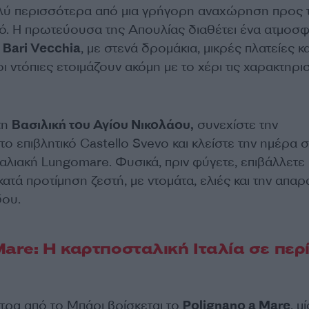
ολύ περισσότερα από μια γρήγορη αναχώρηση προς 
. Η πρωτεύουσα της Απουλίας διαθέτει ένα ατμοσφ
ο
Bari Vecchia
, με στενά δρομάκια, μικρές πλατείες κα
ι ντόπιες ετοιμάζουν ακόμη με το χέρι τις χαρακτηρισ
τη
Βασιλική του Αγίου Νικολάου,
συνεχίστε την
ο επιβλητικό Castello Svevo και κλείστε την ημέρα 
αλιακή Lungomare. Φυσικά, πριν φύγετε, επιβάλλετε 
κατά προτίμηση ζεστή, με ντομάτα, ελιές και την απαρ
δου.
Mare: Η καρτποσταλική Ιταλία σε περ
ετρα από το Μπάρι βρίσκεται το
Polignano a Mare
, μ