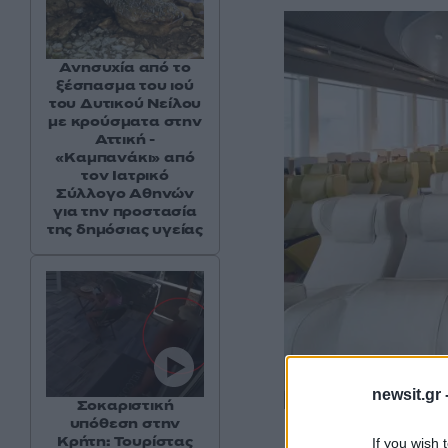
Ανησυχία από το
ξέσπασμα του ιού
του Δυτικού Νείλου
με κρούσματα στην
Αττική -
«Καμπανάκι» από
τον Ιατρικό
Σύλλογο Αθηνών
για την προστασία
της δημόσιας υγείας
newsit.gr 
Σοκαριστική
υπόθεση στην
Κρήτη: Τουρίστας
If you wish 