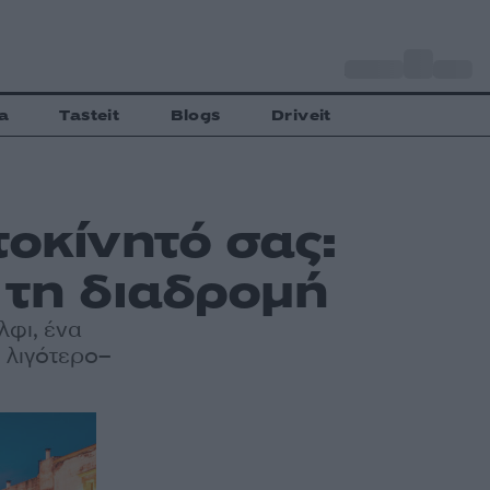
o
Αθήνα
28
C
a
Tasteit
Blogs
Driveit
τοκίνητό σας:
 τη διαδρομή
λφι, ένα
ι λιγότερο–