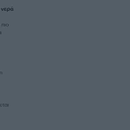
ε
νερά
 πιο
α
η
εται