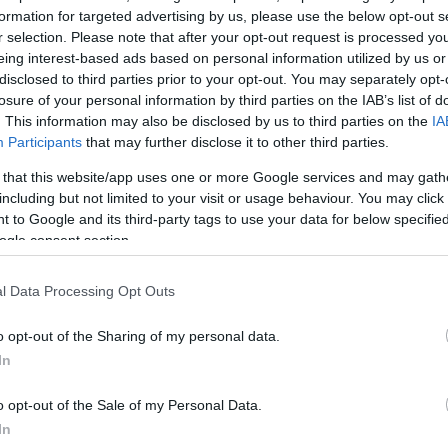
μενίτσα στο Μπάρι, ξεκούραστα
formation for targeted advertising by us, please use the below opt-out s
r selection. Please note that after your opt-out request is processed y
eing interest-based ads based on personal information utilized by us or
ό την Ηγουμενίτσα, με προορισμό το Μπάρι
, την ιδ
disclosed to third parties prior to your opt-out. You may separately opt-
λύψουμε την
Απουλία
αλλά και ολόκληρη τη
Νότια Ιτ
losure of your personal information by third parties on the IAB’s list of
. This information may also be disclosed by us to third parties on the
IA
Participants
that may further disclose it to other third parties.
erries δεν χρειάζεται να περάσουμε ώρες πίσω από τ
 that this website/app uses one or more Google services and may gath
ο αεροδρόμιο, να υπολογίσουμε όλο αγωνία τα κιλά τ
including but not limited to your visit or usage behaviour. You may click 
άξουμε μεταφορικό μέσο όταν φτάσουμε. Το μόνο π
 to Google and its third-party tags to use your data for below specifi
είναι να επιβιβαστούμε με το δικό μας όχημα (αυτοκί
ogle consent section.
σουμε αυτό το όμορφο ταξίδι να γίνει κομμάτι των
l Data Processing Opt Outs
o opt-out of the Sharing of my personal data.
 στιγμή που επιβιβαζόμαστε στο πλοίο νιώθουμε τη
In
πών να πλημμυρίζει τις αισθήσεις μας. Τώρα είναι 
υμε και να ξεκουραστούμε πραγματικά στις
σύγχρον
o opt-out of the Sale of my Personal Data.
υ πλοίου
που θυμίζουν πραγματικά πολυτελές ξενοδο
In