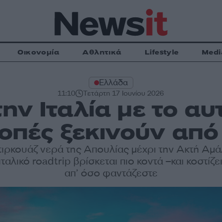
Οικονομία
Αθλητικά
Lifestyle
Medi
Ελλάδα
11:10
Τετάρτη 17 Ιουνίου 2026
ην Ιταλία με το αυ
κοπές ξεκινούν από
τιρκουάζ νερά της Απουλίας μέχρι την Ακτή Αμά
ιταλικό roadtrip βρίσκεται πιο κοντά –και κοστίζε
απ’ όσο φαντάζεστε