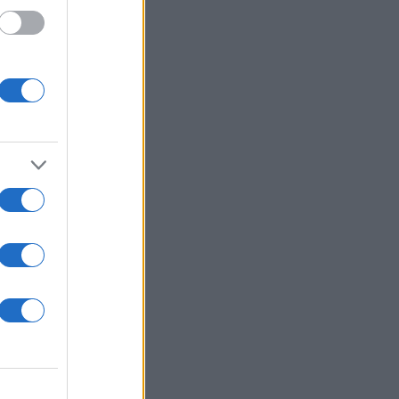
ε να
ο
απλά
s
θα
ού σας
ε τις
 από