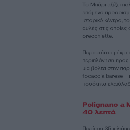
Το Μπάρι αξίζει π
επόμενο προορισμό
ιστορικό κέντρο, τ
αυλές στις οποίες ο
orecchiette.
Περπατήστε μέχρι 
περιπλάνηση προς τ
μια βόλτα στην παρ
focaccia barese – 
ποσότητα ελαιόλα
Polignano a 
40 λεπτά
Περίπου 35 χιλιόμ