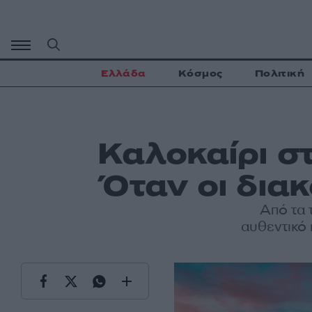
Μετάβαση
σε
περιεχόμενο
Ελλάδα
Κόσμος
Πολιτική
Καλοκαίρι στ
Όταν οι δια
Από τα 
αυθεντικό 