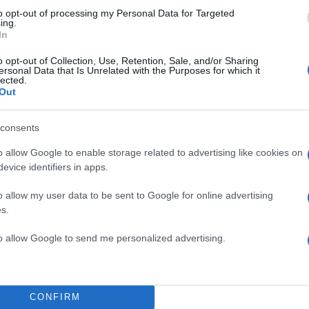
 κυμάτων ακούγεται κάπου στο βάθος εμείς μπορούμ
to opt-out of processing my Personal Data for Targeted
ing.
γητό μας στα εστιατόρια, να ψυχαγωγηθούμε στο
In
ήγορο WiFi, να πιούμε έναν καφέ με θέα το απέραντ
o opt-out of Collection, Use, Retention, Sale, and/or Sharing
ν από τους κοινόχρηστους χώρους του καραβιού ή 
ersonal Data that Is Unrelated with the Purposes for which it
αν αναζωογονητικό ύπνο στην άνετη καμπίνα μας.
lected.
Out
ίς στην κατηγορία των ανθρώπων που σας αρέσει να
consents
ότε με τα
βραδινά δρομολόγια της Ventouris Ferrie
o allow Google to enable storage related to advertising like cookies on
τα να περάσετε το βράδυ στην ηρεμία του προσωπικ
evice identifiers in apps.
σετε γεμάτοι όρεξη και ενέργεια για να εξερευνήσετ
ού προορισμού σας. Γιατί οι διακοπές εδώ ξεκινούν
o allow my user data to be sent to Google for online advertising
s.
ς επιβίβασης.
to allow Google to send me personalized advertising.
CONFIRM