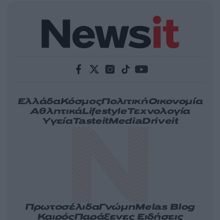
Ελλάδα
Κόσμος
Πολιτική
Οικονομία
Αθλητικά
Lifestyle
Τεχνολογία
Υγεία
Tasteit
Media
Driveit
Πρωτοσέλιδα
Γνώμη
Melas Blog
Καιρός
Παράξενες Ειδήσεις