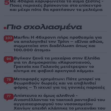
5
Με 40άρια κορυφώνεται το κύμα ζέστης -
Ποιες περιοχές βρίσκονται στο επίκεντρο
και μέχρι πότε θα κρατήσουν τα μελτέμια
Πιο σχολιασμένα
Marfin: Η 46χρονη πήρε προθεσμία για
103
να απολογηθεί την Τρίτη – «Είναι αθώα,
συμμετείχε στη διαδήλωση όπως και
100.000 άτομα»
Βγήκαν ξανά τα μαχαίρια στην Ελπίδα
94
για τη Δημοκρατία: «Καρυστιανού,
Γρατσία και Γαλανός μετέτρεψαν το
κίνημα σε φοβικό αρχηγικό κόμμα»
Μεταφορές χρημάτων: Πότε μπορεί να
79
θεωρηθούν δωρεές και να επιβληθεί
φόρος – Τι ισχυεί για τις γονικές παροχές
Απίστευτο κι όμως αληθινό -
77
Aναστέλλονται τα τακτικά ραντεβού του
αγγειοχειρουργού του νοσοκομείου
Χανίων επειδή κλάπηκε το μηχανάκι του