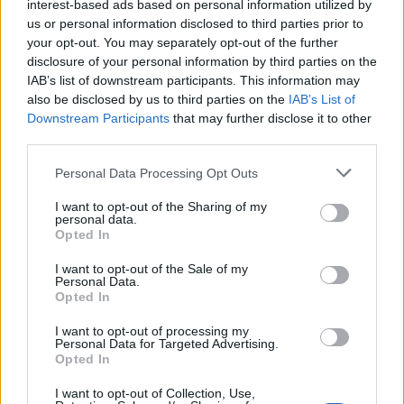
έγιναν τους τελευταίους 20 μήνες σε ολόκληρη
interest-based ads based on personal information utilized by
τη χώρα.
us or personal information disclosed to third parties prior to
your opt-out. You may separately opt-out of the further
ΔΙΑΦΗΜΙΣΗ
disclosure of your personal information by third parties on the
IAB’s list of downstream participants. This information may
also be disclosed by us to third parties on the
IAB’s List of
Downstream Participants
that may further disclose it to other
third parties.
Please note that this website/app uses one or more Google
Personal Data Processing Opt Outs
services and may gather and store information including but
not limited to your visit or usage behaviour. You may click to
I want to opt-out of the Sharing of my
personal data.
grant or deny consent to Google and its third-party tags to
Opted In
use your data for below specified purposes in below Google
consent section.
I want to opt-out of the Sale of my
Personal Data.
Opted In
Αν τα χάσατε
I want to opt-out of processing my
Personal Data for Targeted Advertising.
Opted In
I want to opt-out of Collection, Use,