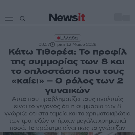
Μετάβαση
σε
o
33
περιεχόμενο
Ελλάδα
08:57
Τρίτη 12 Μαΐου 2026
Κάτω Τιθορέα: Το προφίλ
της συμμορίας των 8 και
το οπλοστάσιο που τους
«καίει» – Ο ρόλος των 2
γυναικών
Αυτό που προβληματίζει τους αναλυτές
είναι το γεγονός ότι η συμμορία των 8
γνώριζε ότι στα ταμεία και τα χρηματοκιβώτια
των τραπεζών υπήρχαν μεγάλα χρηματικά
ποσά. Το ερώτημα είναι πώς το γνώριζαν