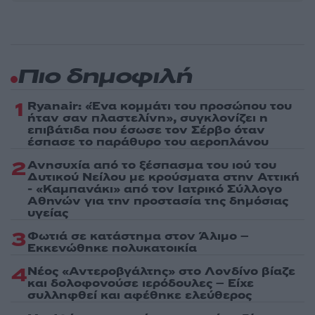
Πιο δημοφιλή
1
Ryanair: «Ένα κομμάτι του προσώπου του
ήταν σαν πλαστελίνη», συγκλονίζει η
επιβάτιδα που έσωσε τον Σέρβο όταν
έσπασε το παράθυρο του αεροπλάνου
2
Ανησυχία από το ξέσπασμα του ιού του
Δυτικού Νείλου με κρούσματα στην Αττική
- «Καμπανάκι» από τον Ιατρικό Σύλλογο
Αθηνών για την προστασία της δημόσιας
υγείας
3
Φωτιά σε κατάστημα στον Άλιμο –
Εκκενώθηκε πολυκατοικία
4
Νέος «Αντεροβγάλτης» στο Λονδίνο βίαζε
και δολοφονούσε ιερόδουλες – Είχε
συλληφθεί και αφέθηκε ελεύθερος