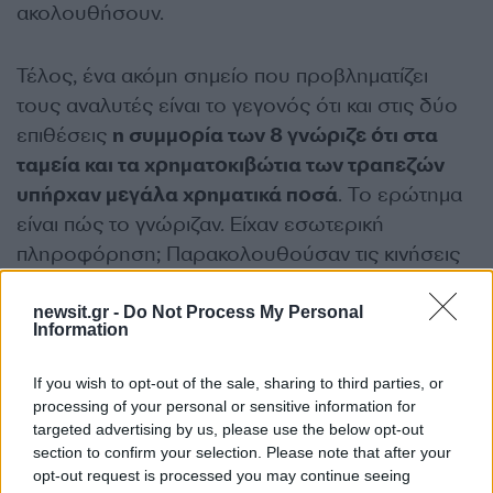
ακολουθήσουν.
Τέλος, ένα ακόμη σημείο που προβληματίζει
τους αναλυτές είναι το γεγονός ότι και στις δύο
επιθέσεις
η συμμορία των 8 γνώριζε ότι στα
ταμεία και τα χρηματοκιβώτια των τραπεζών
υπήρχαν μεγάλα χρηματικά ποσά
. Το ερώτημα
είναι πώς το γνώριζαν. Είχαν εσωτερική
πληροφόρηση; Παρακολουθούσαν τις κινήσεις
κάποιων χρηματαποστολών ώστε να γνωρίζουν
πότε είναι η κατάλληλη ημερομηνία να
newsit.gr -
Do Not Process My Personal
Information
χτυπήσουν;
If you wish to opt-out of the sale, sharing to third parties, or
Όλα αυτά είναι υπό έρευνα, καθώς οι
processing of your personal or sensitive information for
targeted advertising by us, please use the below opt-out
αστυνομικοί εκτιμούν ότι θα καταφέρουν να
section to confirm your selection. Please note that after your
εξιχνιάσουν και άλλες παρόμοιες επιθέσεις που
opt-out request is processed you may continue seeing