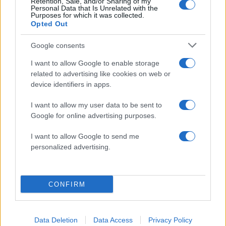
Retention, Sale, and/or Sharing of my
Personal Data that Is Unrelated with the
Purposes for which it was collected.
Opted Out
Google consents
I want to allow Google to enable storage
Οι 6 όροι «φωτιά» του Ιράν
Τραγωδία στην Πάρο
related to advertising like cookies on web or
στις ΗΠΑ για τα Στενά του
4χρονος βρέθηκε νεκ
device identifiers in apps.
Ορμούζ - «Ποτέ δεν θα
σε πισίνα
κάνουμε πίσω, είτε σε
πόλεμο είτε σε
I want to allow my user data to be sent to
διαπραγματεύσεις»
Google for online advertising purposes.
I want to allow Google to send me
Σχόλια
personalized advertising.
CONFIRM
Σχολίασε εδώ
Data Deletion
Data Access
Privacy Policy