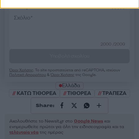
50 /50
2000 /2000
Υποβολή σχολίου
Όροι Χρήσης
. Το site προστατεύεται από reCAPTCHA, ισχύουν
Πολιτική Απορρήτου
&
Όροι Χρήσης
της Google.
Ελλάδα
ΚΑΤΩ ΤΙΘΟΡΕΑ
ΤΙΘΟΡΕΑ
ΤΡΑΠΕΖΑ
Share:
Ακολουθήστε το Νewsit.gr στο
Google News
και
ενημερωθείτε πρώτοι για όλη την ειδησεογραφία και τα
τελευταία νέα
της ημέρας