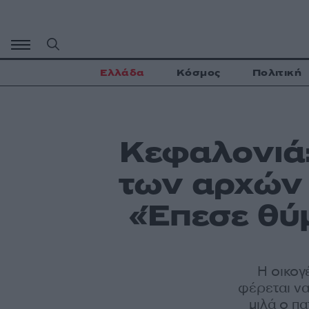
Μετάβαση
σε
περιεχόμενο
Ελλάδα
Κόσμος
Πολιτική
Κεφαλονιά
των αρχών 
«Έπεσε θύ
Η οικογ
φέρεται να
μιλά ο π