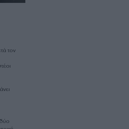
τά τον
στέοι
άνει
 δύο
τρική