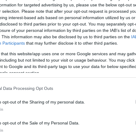
formation for targeted advertising by us, please use the below opt-out s
r selection. Please note that after your opt-out request is processed y
eing interest-based ads based on personal information utilized by us or
η φέρνει νέα τροπή στην υπόθεση, αφού σύμφωνα 
disclosed to third parties prior to your opt-out. You may separately opt-
τενό οικογενειακό περιβάλλον της 19χρονης έχει
losure of your personal information by third parties on the IAB’s list of
. This information may also be disclosed by us to third parties on the
IA
χει στη διάθεσή του στοιχεία και μαρτυρίες πως στ
Participants
that may further disclose it to other third parties.
υπήρχαν και άλλα άτομα
, εκτός από τον 26χρονο
ν 23χρονο και ότι στο σημείο που άφησαν την 19χρο
 that this website/app uses one or more Google services and may gath
including but not limited to your visit or usage behaviour. You may click 
άτομα, δηλαδή ο αρσιβαρίστας και 22χρονος. Παράλ
 to Google and its third-party tags to use your data for below specifi
ς οικογένειας να ξεκαθαρίζει πως δεν αποκλείεται κατ
ogle consent section.
ψει η ανάμειξη και άλλων ατόμων.
l Data Processing Opt Outs
ίναι να υπάρξει έρευνα και έλεγχος για εμπλοκή
o opt-out of the Sharing of my personal data.
λων ανθρώπων και ο έλεγχος να περιλαμβάνει και το
In
ενες ώρες και τις προηγούμενες ημέρες. Στην ανάκρ
ονται ή όχι άλλα άτομα», ανέφερε μιλώντας στις Εξε
o opt-out of the Sale of my Personal Data.
 στόχαστρο των αρχών φαίνεται πως έχει μπει και μι
In