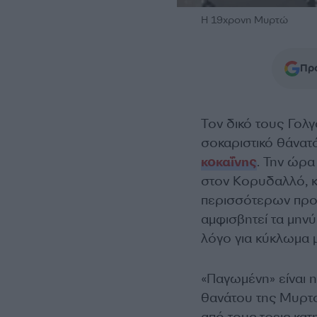
Η 19χρονη Μυρτώ
Προ
Τον δικό τους Γολ
σοκαριστικό θάνατ
κοκαΐνης
. Την ώρα
στον Κορυδαλλό, κ
περισσότερων προ
αμφισβητεί τα μηνύ
λόγο για κύκλωμα 
«Παγωμένη» είναι η
θανάτου της Μυρτού
από τους τρεις κα