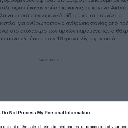
όλι, αφού έκαναν χρήση κοκαΐνης σε κοντινό Airbnb,
α να υποστεί πνευμονικό οίδημα και στη συνέχεια
κιστέοι για ανθρωποκτονία ανθρωποκτονίας από π
ενώ στο στόχαστρο των αρχών παραμένει και ο 66χ
ου συνομιλούσε με την 19χρονη, λίγο πριν αυτή
ΔΙΑΦΗΜΙΣΗ
-
Do Not Process My Personal Information
to opt-out of the sale, sharing to third parties, or processing of your per