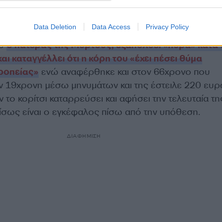
εσε θύμα κυκλώματος μαστροπείας»
Data Deletion
Data Access
Privacy Policy
ου
ο πατέρας της Μυρτούς, εξαπολύει «πυρά» κατά
ι καταγγέλλει ότι η κόρη του «έχει πέσει θύμα
ροπείας»
ενώ αναφέρθηκε και στον 66χρονο που
ν 19χρονη μέσω μηνυμάτων και της έστειλε 220 ευρ
ν το κορίτσι καταρρεύσει και αφήσει την τελευταία τη
 ίσως είναι ο εγκέφαλος πίσω από την υπόθεση.
ΔΙΑΦΗΜΙΣΗ