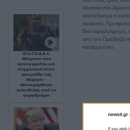
πλατεία στο Αργοστ
αποτέλεσμα η κοπέλ
ανακοπή. Προφυλα
δια παραλείψεως, 
από την Πρέβεζα π
καταρρεύσει.
Στη ΓΑΔΑ η
46χρονη που
κατηγορείται για
συμμετοχή στην
τραγωδία της
Μαρφίν -
Μεταφέρθηκε
απευθείας από το
αεροδρόμιο
newsit.gr 
If you wish 