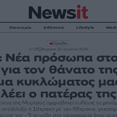
Οικονομία
Αθλητικά
Lifestyle
Medi
Ελλάδα
17:18
Κυριακή 19 Απριλίου 2026
: Νέα πρόσωπα στο
για τον θάνατο τη
μα κυκλώματος μα
λέει ο πατέρας της
ένεια της Μυρτούς αμφισβητεί ευθέως τα μηνύ
 αντάλλαξε η 19χρονη με τον 66χρονο, γιαστη
ατέρας της - Τι συνέβη στο νοσοκομείο όταν με