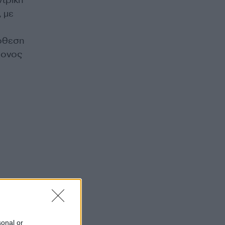
 με
ρόθεση
ρονος
sonal or