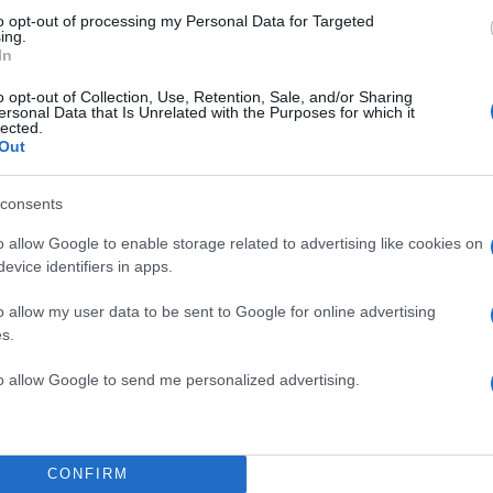
υ φέρεται διέμενε σε διπλανό δωμάτιο από εκείνο τ
to opt-out of processing my Personal Data for Targeted
ing.
In
o opt-out of Collection, Use, Retention, Sale, and/or Sharing
ersonal Data that Is Unrelated with the Purposes for which it
lected.
Out
consents
o allow Google to enable storage related to advertising like cookies on
evice identifiers in apps.
o allow my user data to be sent to Google for online advertising
s.
to allow Google to send me personalized advertising.
CONFIRM