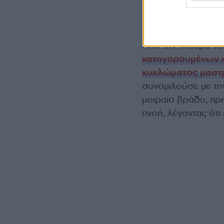
«Η Μυρτώ έπ
Από την πλευρά τ
κατηγορουμένων κα
κυκλώματος μαστ
συνομιλούσε με τη
μοιραίο βράδυ, πρι
πνοή, λέγοντας ότι