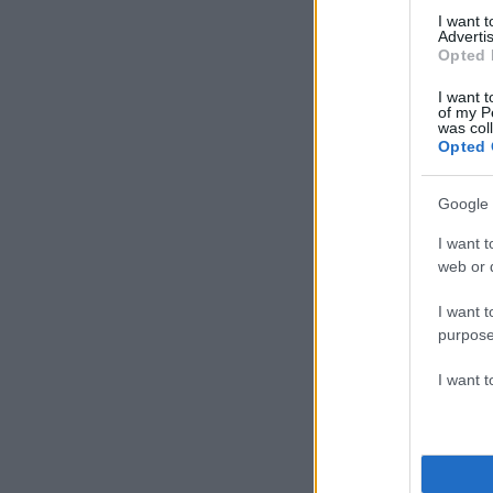
18χρονη κοπέλα πο
I want 
Μυρτούς.
Advertis
Opted 
I want t
of my P
was col
Opted 
Google 
I want t
web or d
I want t
purpose
I want 