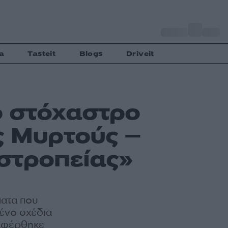
o
Αθήνα
27
C
a
Tasteit
Blogs
Driveit
 στόχαστρο
ς Μυρτούς –
στροπείας»
ματα που
μένο σχέδια
ταφέρθηκε