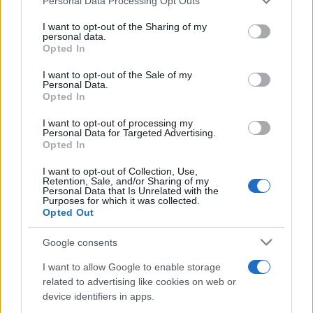
Personal Data Processing Opt Outs
services and may gather and store information including but
not limited to your visit or usage behaviour. You may click to
I want to opt-out of the Sharing of my
personal data.
grant or deny consent to Google and its third-party tags to
Πιο δημοφιλή
Opted In
use your data for below specified purposes in below Google
consent section.
I want to opt-out of the Sale of my
1
Έφυγαν οι συνεργάτες, μένει η Μαρία
Personal Data.
Καρυστιανού - Η επόμενη μέρα για την
Opted In
«Ελπίδα για τη Δημοκρατία»
I want to opt-out of processing my
2
Στη Βρετανία στελέχη του ελληνικού FBI
Personal Data for Targeted Advertising.
για να παραλάβουν την 46χρονη για την
Opted In
τραγωδία της Μαρφίν - Η διαδικασία που
θα ακολουθηθεί
I want to opt-out of Collection, Use,
Retention, Sale, and/or Sharing of my
3
Ψάθα: «Δεν υπήρξε τεχνικό πρόβλημα με
Personal Data that Is Unrelated with the
τα δύο ελικόπτερα» κατέθεσαν ο Βρετανός
Purposes for which it was collected.
χειριστής και ο Έλληνας διερμηνέας
Opted Out
4
«Βαριά καμπάνα» στον 27χρονο τράπερ
Google consents
που έτρεχε με 182 χιλιόμετρα την ώρα σε
δρόμο με όριο τα 80
I want to allow Google to enable storage
5
Μητσοτάκης στην υπογραφή συμφωνίας
related to advertising like cookies on web or
για την ηλεκτρική διασύνδεση Ελλάδας –
device identifiers in apps.
Κύπρου: «Ισχυρή ψήφος εμπιστοσύνης» η