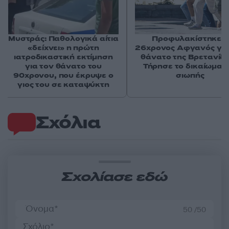
Μυστράς: Παθολογικά αίτια
Προφυλακίστηκε ο
«δείχνει» η πρώτη
26χρονος Αφγανός για
ιατροδικαστική εκτίμηση
θάνατο της Βρετανίδα
για τον θάνατο του
Τήρησε το δικαίωμα τ
90χρονου, που έκρυψε ο
σιωπής
γιος του σε καταψύκτη
Σχόλια
Σχολίασε εδώ
50 /50