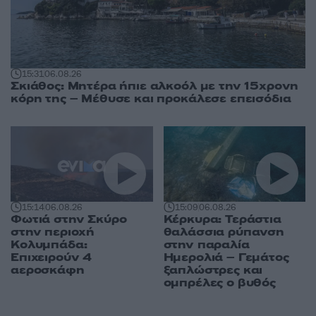
15:31
06.08.26
Σκιάθος: Μητέρα ήπιε αλκοόλ με την 15χρονη
κόρη της – Μέθυσε και προκάλεσε επεισόδια
15:14
06.08.26
15:09
06.08.26
Φωτιά στην Σκύρο
Κέρκυρα: Τεράστια
στην περιοχή
θαλάσσια ρύπανση
Κολυμπάδα:
στην παραλία
Επιχειρούν 4
Ημερολιά – Γεμάτος
αεροσκάφη
ξαπλώστρες και
ομπρέλες ο βυθός