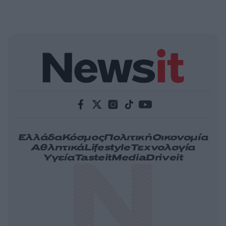
Ελλάδα
Κόσμος
Πολιτική
Οικονομία
Αθλητικά
Lifestyle
Τεχνολογία
Υγεία
Tasteit
Media
Driveit