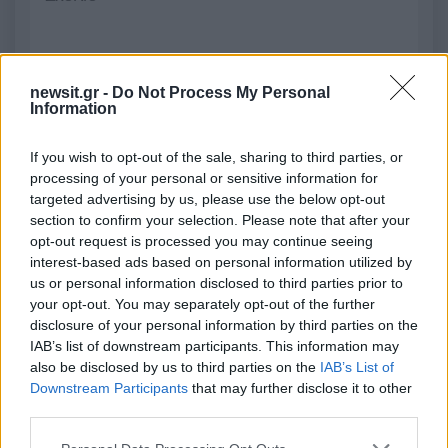
2000 /2000
newsit.gr -
Do Not Process My Personal
Information
Υποβολή σχολίου
If you wish to opt-out of the sale, sharing to third parties, or
Όροι Χρήσης
. Το site προστατεύεται από reCAPTCHA, ισχύουν
processing of your personal or sensitive information for
Πολιτική Απορρήτου
&
Όροι Χρήσης
της Google.
targeted advertising by us, please use the below opt-out
Ελλάδα
section to confirm your selection. Please note that after your
ΛΟΤΤΟ
ΛΟΤΤΟ ΑΡΙΘΜΟΙ
opt-out request is processed you may continue seeing
ΛΟΤΤΟ ΚΛΗΡΩΣΗ
ΟΠΑΠ
interest-based ads based on personal information utilized by
us or personal information disclosed to third parties prior to
Share:
your opt-out. You may separately opt-out of the further
disclosure of your personal information by third parties on the
IAB’s list of downstream participants. This information may
Ακολουθήστε το Νewsit.gr στο
Google News
και
also be disclosed by us to third parties on the
IAB’s List of
ενημερωθείτε πρώτοι για όλη την ειδησεογραφία και τα
Downstream Participants
that may further disclose it to other
τελευταία νέα
της ημέρας
third parties.
Please note that this website/app uses one or more Google