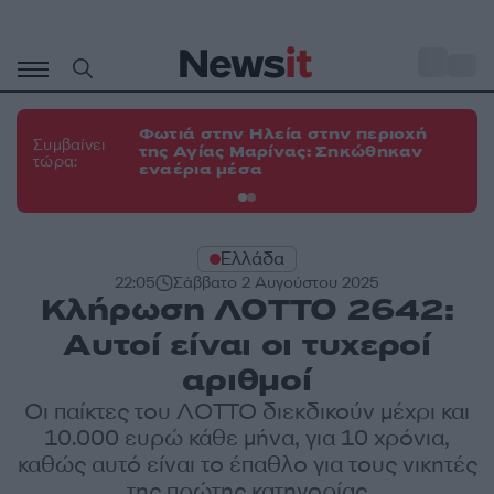
Μετάβαση
σε
o
34
περιεχόμενο
Φωτιά στην Ηλεία στην περιοχή
Φω
Συμβαίνει
της Αγίας Μαρίνας: Σηκώθηκαν
Κο
τώρα:
εναέρια μέσα
α
Ελλάδα
22:05
Σάββατο 2 Αυγούστου 2025
Κλήρωση ΛΟΤΤΟ 2642:
Αυτοί είναι οι τυχεροί
αριθμοί
Οι παίκτες του ΛΟΤΤΟ διεκδικούν μέχρι και
10.000 ευρώ κάθε μήνα, για 10 χρόνια,
καθώς αυτό είναι το έπαθλο για τους νικητές
της πρώτης κατηγορίας