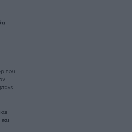
τι
op που
αν
φτανε
και
 και