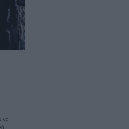
α να
νή