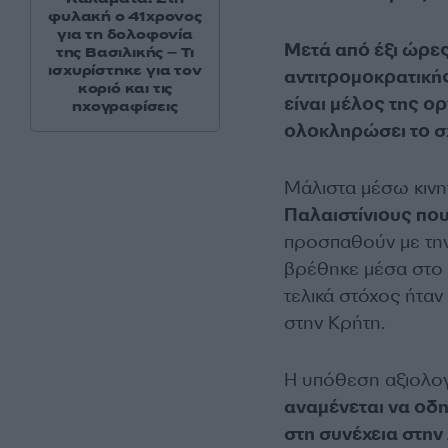
φυλακή ο 41χρονος
για τη δολοφονία
Μετά από έξι ώρες
της Βασιλικής – Τι
ισχυρίστηκε για τον
αντιτρομοκρατικής
κοριό και τις
είναι μέλος της ο
ηχογραφίσεις
ολοκληρώσει το σχ
Μάλιστα μέσω κινη
Παλαιστίνιους πο
προσπαθούν με την
βρέθηκε μέσα στο δ
τελικά στόχος ήταν
στην Κρήτη.
Η υπόθεση αξιολογε
αναμένεται να οδη
στη συνέχεια στη