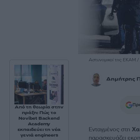
Αστυνομικοί της ΕΚΑΜ /
Δημήτρης 
Προ
Από τη θεωρία στην
πράξη: Πώς το
Novibet Backend
Academy
Ενταγμένος στη
Χα
εκπαιδεύει τη νέα
γενιά engineers
παρασκευάζει εκρηκ