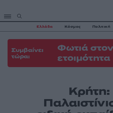
Μετάβαση
σε
περιεχόμενο
Ελλάδα
Κόσμος
Πολιτική
Φωτιά στον
Συμβαίνει
ετοιμότητα
τώρα:
Κρήτη:
Παλαιστίνιο