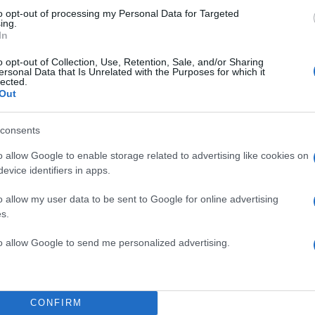
 να φτιάξει τα εκρηκτικά. Τα υπόλοιπα υλικά δεν τα
to opt-out of processing my Personal Data for Targeted
ing.
In
ΔΙΑΦΗΜΙΣΗ
o opt-out of Collection, Use, Retention, Sale, and/or Sharing
ersonal Data that Is Unrelated with the Purposes for which it
lected.
Out
consents
o allow Google to enable storage related to advertising like cookies on
evice identifiers in apps.
o allow my user data to be sent to Google for online advertising
s.
to allow Google to send me personalized advertising.
CONFIRM