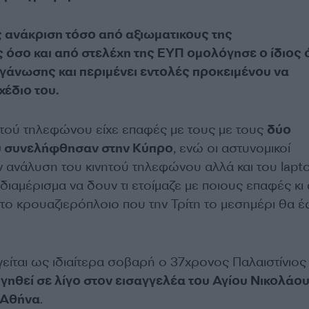
 ανάκριση τόσο από αξιωματικους της
 όσο και από στελέχη της ΕΥΠ ομολόγησε ο ίδιος ό
ργάνωσης και περιμένει εντολές προκειμένου να
έδιο του.
τού τηλεφώνου είχε επαφές με τους με τους
δύο
υ συνελήφθησαν στην Κύπρο
, ενώ οι αστυνομικοί
 ανάλυση του κινητού τηλεφώνου αλλά και του lapt
ιαμέρισμα να δουν τι ετοίμαζε με ποιους επαφές κι 
 το κρουαζιερόπλοιο που την Τρίτη το μεσημέρι θα έ
ίται ως ιδιαίτερα σοβαρή ο 37χρονος Παλαιστίνιος 
γηθεί σε λίγο στον εισαγγελέα του Αγίου Νικολάου
ν Αθήνα
.