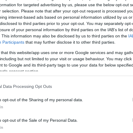
formation for targeted advertising by us, please use the below opt-out s
r selection. Please note that after your opt-out request is processed y
eing interest-based ads based on personal information utilized by us or
disclosed to third parties prior to your opt-out. You may separately opt-
losure of your personal information by third parties on the IAB’s list of
. This information may also be disclosed by us to third parties on the
IA
Participants
that may further disclose it to other third parties.
αι αν μαζί με τους δύο συλληφθέντες Κύπρο
 that this website/app uses one or more Google services and may gath
including but not limited to your visit or usage behaviour. You may click 
 κοινό πυρήνα της Χαμάς που ετοίμαζε χτυπήματα 
 to Google and its third-party tags to use your data for below specifi
ς
.
ogle consent section.
εί ότι
είχε ταξιδέψει στη Μαλαισία
μαζί με έναν
l Data Processing Opt Outs
υτούς που συνελήφθησαν στην Κύπρο και
είχαν
o opt-out of the Sharing of my personal data.
να φτιάξουν αυτοί συνθετικά εκρηκτικά με τα υλικά
In
o opt-out of the Sale of my Personal Data.
α Κάτω Πατήσια βρέθηκαν τα εργαλεία που θα
In