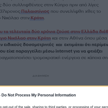
ς δύο συλληφθέντες στην Κύπρο πριν από λίγες
 37χρονος
Παλαιστίνιος
που συνελήφθη χθες το
ο Νικόλαο στην
Κρήτη
.
υ τα τελευταία δύο χρόνια ζούσε στην Ελλάδα διέ
γιο Νικόλαο στην Κρήτη
και στην Αθήνα όπου μέσα
ν ειδικούς δοσομετρητές και εκτιμάται ότι περίμε
υ είχε παραγγείλει μέσω internet για να φτιάξει
ραγματοποιήσει τρομοκρατική ενέργεια σε κάποια ση
ΔΙΑΦΗΜΙΣΗ
-
Do Not Process My Personal Information
to opt-out of the sale, sharing to third parties, or processing of your per