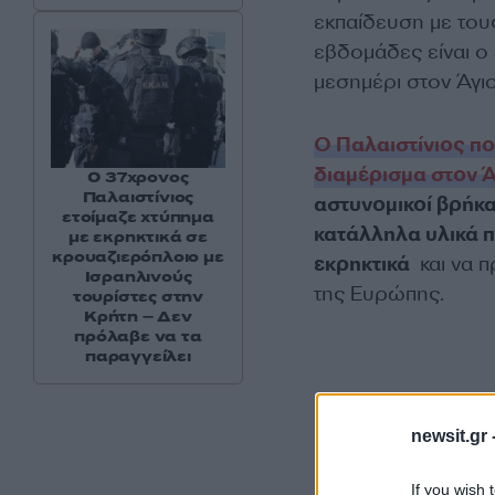
εκπαίδευση με του
εβδομάδες είναι ο
μεσημέρι στον Άγι
Ο Παλαιστίνιος πο
διαμέρισμα στον Ά
Ο 37χρονος
Παλαιστίνιος
αστυνομικοί βρήκα
ετοίμαζε χτύπημα
κατάλληλα υλικά πο
με εκρηκτικά σε
κρουαζιερόπλοιο με
εκρηκτικά
και να π
Ισραηλινούς
της Ευρώπης.
τουρίστες στην
Κρήτη – Δεν
πρόλαβε να τα
παραγγείλει
newsit.gr 
If you wish 