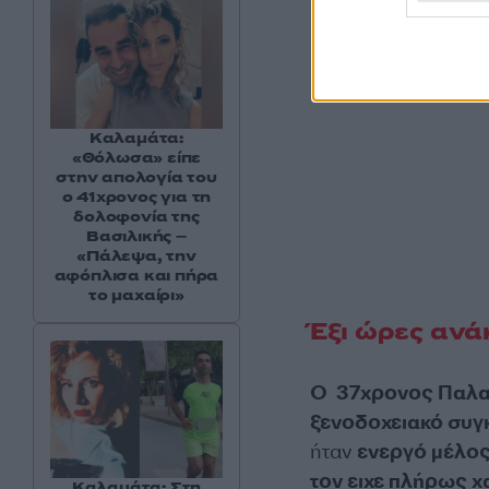
Καλαμάτα:
«Θόλωσα» είπε
στην απολογία του
ο 41χρονος για τη
δολοφονία της
Βασιλικής –
«Πάλεψα, την
αφόπλισα και πήρα
το μαχαίρι»
Έξι ώρες αν
Ο 37χρονος Παλαι
ξενοδοχειακό συγ
ήταν
ενεργό μέλος
τον ειχε πλήρως 
Καλαμάτα: Στη