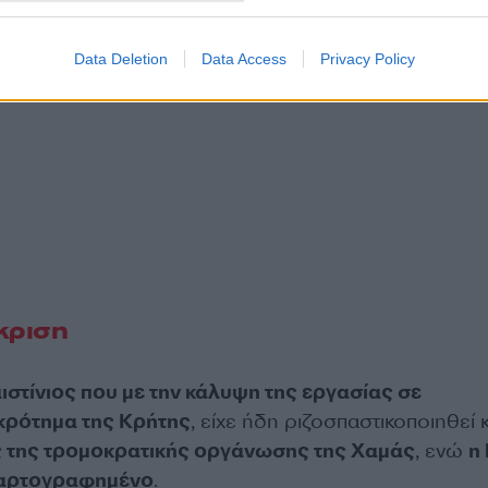
Data Deletion
Data Access
Privacy Policy
άκριση
στίνιος που με την κάλυψη της εργασίας σε
κρότημα της Κρήτης
, είχε ήδη ριζοσπαστικοποιηθεί κ
 της τρομοκρατικής οργάνωσης της Χαμάς
, ενώ
η
χαρτογραφημένο
.