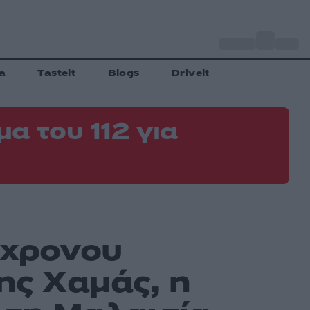
o
Αθήνα
27
C
a
Tasteit
Blogs
Driveit
α του 112 για
7χρονου
της Χαμάς, η