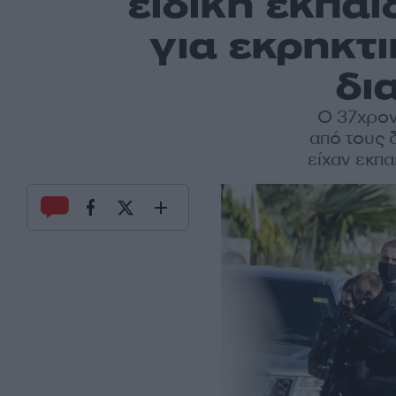
ειδική εκπαί
για εκρηκτι
δι
Ο 37χρον
από τους 
είχαν εκπα