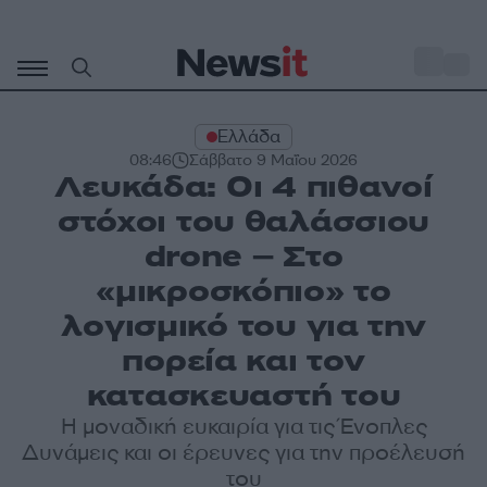
Μετάβαση
σε
o
27
περιεχόμενο
Ελλάδα
08:46
Σάββατο 9 Μαΐου 2026
Λευκάδα: Οι 4 πιθανοί
στόχοι του θαλάσσιου
drone – Στο
«μικροσκόπιο» το
λογισμικό του για την
πορεία και τον
κατασκευαστή του
Η μοναδική ευκαιρία για τις Ένοπλες
Δυνάμεις και οι έρευνες για την προέλευσή
του