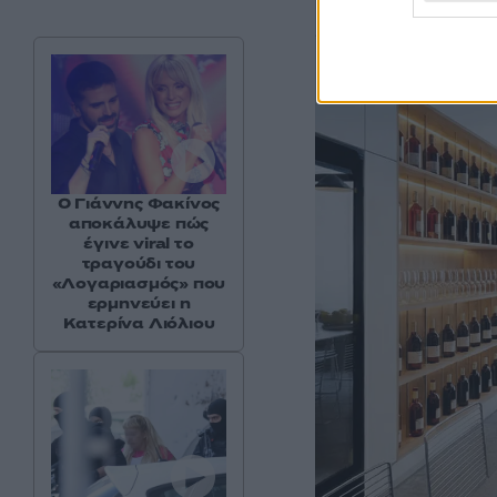
Ο Γιάννης Φακίνος
αποκάλυψε πώς
έγινε viral το
τραγούδι του
«Λογαριασμός» που
ερμηνεύει η
Κατερίνα Λιόλιου