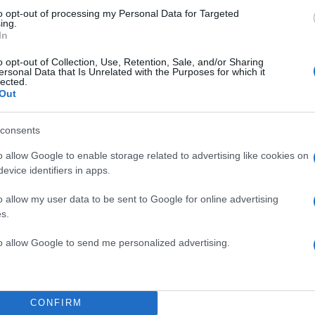
to opt-out of processing my Personal Data for Targeted
ing.
In
ά
, που ανακαλύπτουν τον κόσμο της διατροφής
o opt-out of Collection, Use, Retention, Sale, and/or Sharing
λύτερες γενιές
, που αναζητούν τις αυθεντικές γεύσε
ersonal Data that Is Unrelated with the Purposes for which it
lected.
Out
χρονο πολίτη
, που επιδιώκει μια πιο συνειδητή και βι
ητα.
consents
o allow Google to enable storage related to advertising like cookies on
evice identifiers in apps.
o allow my user data to be sent to Google for online advertising
s.
to allow Google to send me personalized advertising.
CONFIRM