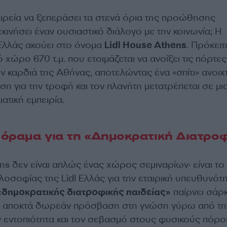
αιρεία να ξεπεράσει τα στενά όρια της προώθησης
εκινήσει έναν ουσιαστικό διάλογο με την κοινωνία; Η
λλάς ακούει στο όνομα
Lidl House Athens
. Πρόκειτα
χώρο 670 τ.μ. που ετοιμάζεται να ανοίξει τις πόρτες
ν καρδιά της Αθήνας, αποτελώντας ένα «σπίτι» ανοιχ
η για την τροφή και τον πλανήτη μετατρέπεται σε μι
ατική εμπειρία.
 όραμα για τη «Δημοκρατική Διατρο
ns δεν είναι απλώς ένας χώρος σεμιναρίων· είναι το
λοσοφίας της Lidl Ελλάς για την εταιρική υπευθυνότη
«δημοκρατικής διατροφικής παιδείας»
παίρνει σάρκ
ης αποκτά δωρεάν πρόσβαση στη γνώση γύρω από τη
ν εντοπιότητα και τον σεβασμό στους φυσικούς πόρο