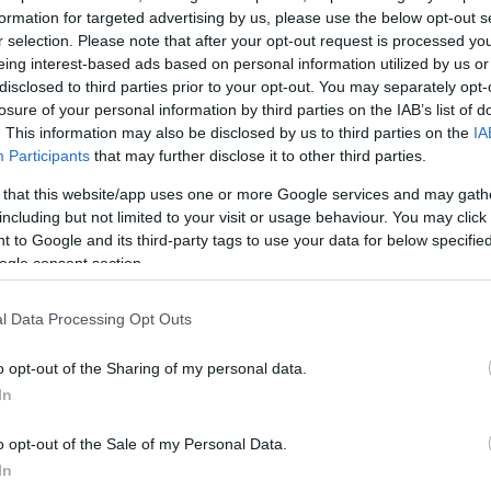
formation for targeted advertising by us, please use the below opt-out s
από ένας ένοικος: Ένας στρατηγικός
r selection. Please note that after your opt-out request is processed y
eing interest-based ads based on personal information utilized by us or
disclosed to third parties prior to your opt-out. You may separately opt-
losure of your personal information by third parties on the IAB’s list of
άς Αρσακείου δεν υπαγορεύτηκε μόνο από την
. This information may also be disclosed by us to third parties on the
IA
Participants
that may further disclose it to other third parties.
εμβληματικού τοπόσημου. Το Lidl House Athens γενν
ό όραμα με το concept ΣΤΟΑ για την ανάδειξη του
 that this website/app uses one or more Google services and may gath
ου ζωής. Ως ένας από τους
17 στρατηγικούς συνερ
including but not limited to your visit or usage behaviour. You may click 
 to Google and its third-party tags to use your data for below specifi
ιδικού οικοσυστήματος, η Lidl Ελλάς ηγείται του
ogle consent section.
λους, συμπληρώνοντας αρμονικά τους πυλώνες της
νομίας, του πολιτισμού και της δημιουργίας.
l Data Processing Opt Outs
o opt-out of the Sharing of my personal data.
ς χώρος για όλους
In
o opt-out of the Sale of my Personal Data.
πόλυτο σεβασμό στη συμπερίληψη και τη διαφάνεια,
In
α αποτελέσει έναν ζωντανό οργανισμό γνώσης για 