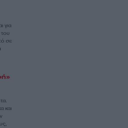
ι για
 του
τό σε
α
φή»
τα.
α και
ν
υς,