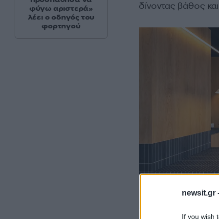
δίνοντας βάθος και
φύγω αριστερά»
λέει ο οδηγός του
φορτηγού
newsit.gr 
If you wish 