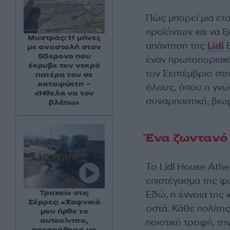
Πώς μπορεί μια ετ
προϊόντων και να ξ
Μυστράς: 11 μήνες
απάντηση της
Lidl
Ε
με αναστολή στον
55χρονο που
έναν πρωτοποριακό 
έκρυβε τον νεκρό
τον Σεπτέμβριο στη
πατέρα του σε
καταψύκτη –
όλους, όπου η γνώσ
«Ήθελα να τον
συναρπαστική, βιωμ
βλέπω»
Ένα ζωντανό
Το Lidl House Athe
επιστέγασμα της φι
Τροχαίο στις
Εδώ, η έννοια της
Σέρρες: «Ξαφνικά
οστά. Κάθε πολίτ
μου ήρθε το
αυτοκίνητο,
ποιοτική τροφή, τη
προσπάθησα να