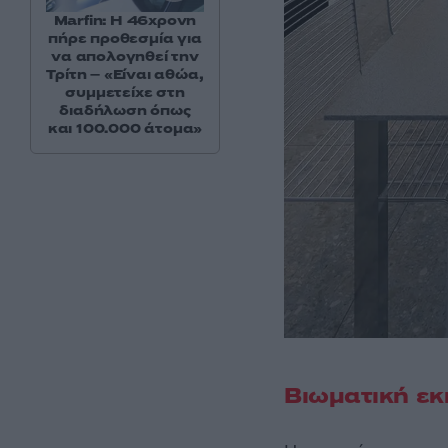
Marfin: Η 46χρονη
πήρε προθεσμία για
να απολογηθεί την
Τρίτη – «Είναι αθώα,
συμμετείχε στη
διαδήλωση όπως
και 100.000 άτομα»
Βιωματική εκ