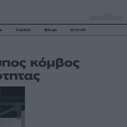
o
Αθήνα
33
C
a
Tasteit
Blogs
Driveit
υπος κόμβος
ότητας