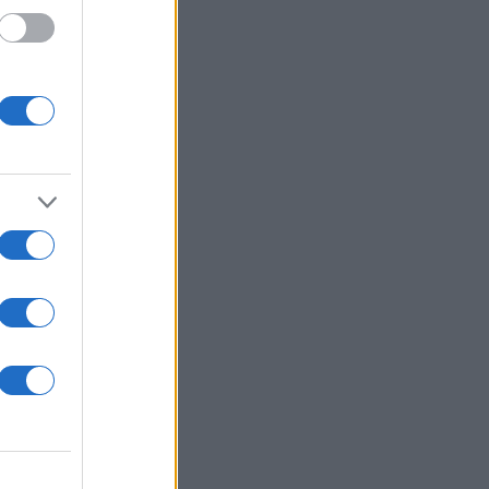
ις του
ώσιμη