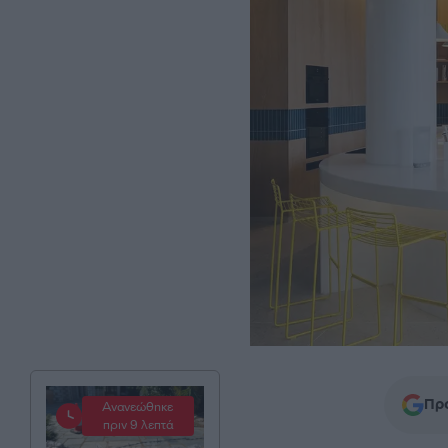
Προ
Ανανεώθηκε
πριν 9 λεπτά