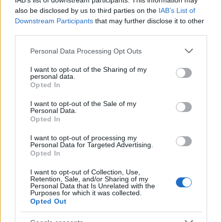
IAB’s list of downstream participants. This information may
ΚΑΤΑΔΙΩΞΗ
ΛΙΟΣΙΑ
also be disclosed by us to third parties on the
IAB’s List of
Share:
Downstream Participants
that may further disclose it to other
third parties.
Ακολουθήστε το Νewsit.gr στο
Google News
και
Please note that this website/app uses one or more Google
Personal Data Processing Opt Outs
ενημερωθείτε πρώτοι για όλη την ειδησεογραφία και τα
services and may gather and store information including but
τελευταία νέα
της ημέρας
not limited to your visit or usage behaviour. You may click to
I want to opt-out of the Sharing of my
personal data.
grant or deny consent to Google and its third-party tags to
Opted In
use your data for below specified purposes in below Google
consent section.
I want to opt-out of the Sale of my
Personal Data.
Opted In
Πιο δημοφιλή
I want to opt-out of processing my
Personal Data for Targeted Advertising.
1
Marfin: Η 46χρονη πήρε προθεσμία για να
Opted In
απολογηθεί την Τρίτη – «Είναι αθώα,
συμμετείχε στη διαδήλωση όπως και
I want to opt-out of Collection, Use,
100.000 άτομα»
Retention, Sale, and/or Sharing of my
Personal Data that Is Unrelated with the
2
Σέρρες: Βίντεο ντοκουμέντο από το
Purposes for which it was collected.
τροχαίο με νεκρούς μητέρα και γιο – Ο
Opted Out
οδηγός του φορτηγού κατέγραψε τη
σύγκρουση