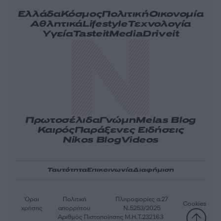
Ελλάδα
Κόσμος
Πολιτική
Οικονομία
Αθλητικά
Lifestyle
Τεχνολογία
Υγεία
Tasteit
Media
Driveit
Πρωτοσέλιδα
Γνώμη
Melas Blog
Καιρός
Παράξενες Ειδήσεις
Nikos Blog
Videos
Ταυτότητα
Επικοινωνία
Διαφήμιση
Όροι
Πολιτική
Πληροφορίες α.27
Cookies
χρήσης
απορρήτου
Ν.5253/2025
Αριθμός Πιστοποίησης Μ.Η.Τ.232163