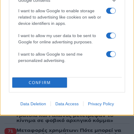
Google consents
3
Λένα Σαμαρά: Συγκίνηση στο μνημόσυνο
για τον έναν χρόνο από τον θάνατο της
I want to allow Google to enable storage
κόρης του Αντώνη Σαμαρά
related to advertising like cookies on web or
device identifiers in apps.
4
Γερμανία: Συνελήφθη 31χρονος για τρεις
ανθρωποκτονίες μελών της greek mafia
I want to allow my user data to be sent to
5
Έφυγε από τη ζωή η Χριστίνα Πιτουρά,
Google for online advertising purposes.
πρώην σύζυγος του Βασίλη Χιώτη
I want to allow Google to send me
personalized advertising.
Πιο σχολιασμένα
Canadair 515: Οι πρώτες εικόνες από την
131
CONFIRM
κατασκευή του αεροσκάφους που θα
επιχειρεί και τη νύχτα στα μέτωπα της
φωτιάς
Data Deletion
Data Access
Privacy Policy
Βγήκαν ξανά τα μαχαίρια στην Ελπίδα
87
για τη Δημοκρατία: «Καρυστιανού,
Γρατσία και Γαλανός μετέτρεψαν το
κίνημα σε φοβικό αρχηγικό κόμμα»
Μεταφορές χρημάτων: Πότε μπορεί να
71