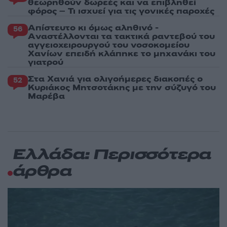
θεωρηθούν δωρεές και να επιβληθεί
φόρος – Τι ισχυεί για τις γονικές παροχές
Απίστευτο κι όμως αληθινό -
56
Aναστέλλονται τα τακτικά ραντεβού του
αγγειοχειρουργού του νοσοκομείου
Χανίων επειδή κλάπηκε το μηχανάκι του
γιατρού
Στα Χανιά για ολιγοήμερες διακοπές ο
52
Κυριάκος Μητσοτάκης με την σύζυγό του
Μαρέβα
Ελλάδα: Περισσότερα
άρθρα