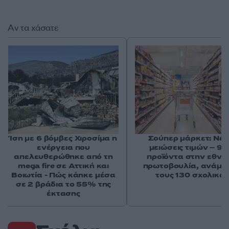
Αν τα χάσατε
Ίση με 6 βόμβες Χιροσίμα η
Σούπερ μάρκετ: Νέε
ενέργεια που
μειώσεις τιμών – 91
απελευθερώθηκε από τη
προϊόντα στην εθνι
mega fire σε Αττική και
πρωτοβουλία, ανάμε
Βοιωτία - Πώς κάηκε μέσα
τους 130 σχολικά
σε 2 βράδια το 55% της
έκτασης