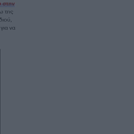
ο στην
ω της
διού,
για να