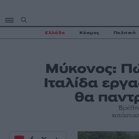
Μετάβαση
σε
περιεχόμενο
Ελλάδα
Κόσμος
Πολιτική
Μύκονος: Πώ
Ιταλίδα εργ
θα παντ
Βρέθηκ
κατάστασ