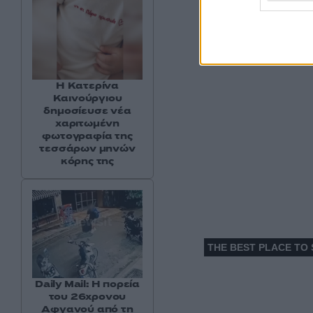
Η Κατερίνα
Καινούργιου
δημοσίευσε νέα
χαριτωμένη
φωτογραφία της
τεσσάρων μηνών
κόρης της
Daily Mail: Η πορεία
του 26χρονου
Αφγανού από τη