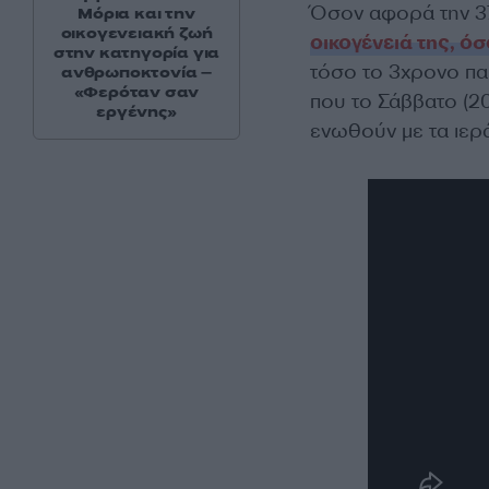
Όσον αφορά την 3
Μόρια και την
οικογενειακή ζωή
οικογένειά της, ό
στην κατηγορία για
τόσο το 3χρονο παι
ανθρωποκτονία –
«Φερόταν σαν
που το Σάββατο (20
εργένης»
ενωθούν με τα ιερ