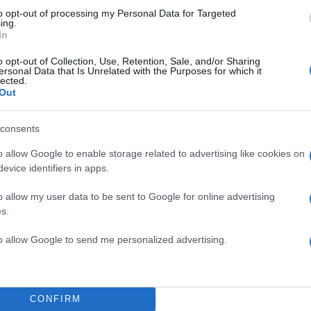
to opt-out of processing my Personal Data for Targeted
ing.
In
o opt-out of Collection, Use, Retention, Sale, and/or Sharing
ersonal Data that Is Unrelated with the Purposes for which it
lected.
Out
consents
o allow Google to enable storage related to advertising like cookies on
evice identifiers in apps.
o allow my user data to be sent to Google for online advertising
s.
to allow Google to send me personalized advertising.
CONFIRM