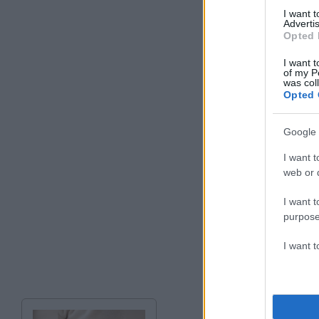
I want 
Advertis
Opted 
I want t
of my P
was col
Opted 
Google 
I want t
web or d
I want t
purpose
I want 