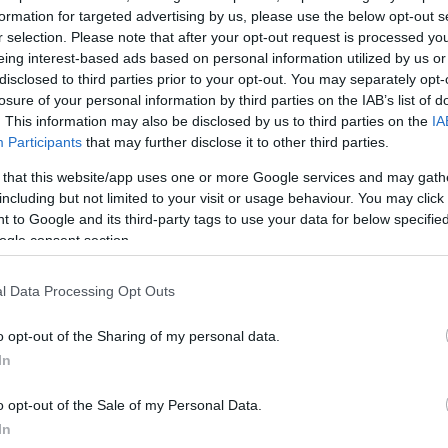
 Μυκόνου και στη συνέχεια στο νοσοκομείο της Σύρο
formation for targeted advertising by us, please use the below opt-out s
r selection. Please note that after your opt-out request is processed y
υ έδωσαν οι γιατροί, λίγη ώρα μετά έφυγε από τη ζ
eing interest-based ads based on personal information utilized by us or
disclosed to third parties prior to your opt-out. You may separately opt-
αυματίστηκαν ελαφρά
και παραμένουν στην Μύκονο γ
losure of your personal information by third parties on the IAB’s list of
για το τροχαίο στις αρχές.
Η τρίτη φίλη
της αδικοχα
. This information may also be disclosed by us to third parties on the
IA
οσοκομείο της Αθήνας και
νοσηλεύεται σε ΜΕΘ, σε
Participants
that may further disclose it to other third parties.
.
 that this website/app uses one or more Google services and may gath
including but not limited to your visit or usage behaviour. You may click 
 to Google and its third-party tags to use your data for below specifi
ΔΙΑΦΗΜΙΣΗ
ogle consent section.
l Data Processing Opt Outs
o opt-out of the Sharing of my personal data.
In
o opt-out of the Sale of my Personal Data.
In