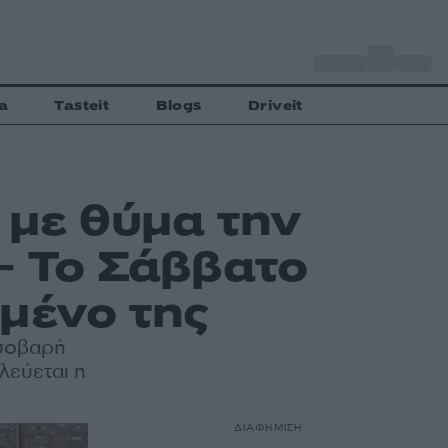
o
Αθήνα
35
C
a
Tasteit
Blogs
Driveit
 με θύμα την
– Το Σάββατο
μένο της
 σοβαρή
λεύεται η
ΔΙΑΦΗΜΙΣΗ