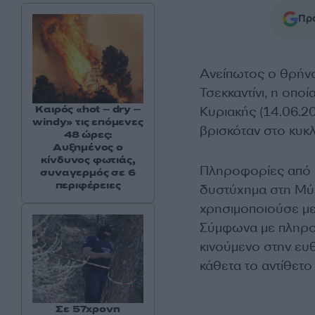
Προ
Ανείπωτος ο θρήνο
Τσεκκαντίνι, η οπο
Καιρός «hot – dry –
Κυριακής (14.06.2
windy» τις επόμενες
βρισκόταν στο κυκλ
48 ώρες:
Αυξημένος ο
κίνδυνος φωτιάς,
Πληροφορίες από 
συναγερμός σε 6
περιφέρειες
δυστύχημα στη Μύκ
χρησιμοποιούσε με 
Σύμφωνα με πληροφ
κινούμενο στην ευ
κάθετα το αντίθετο
Σε 57χρονη