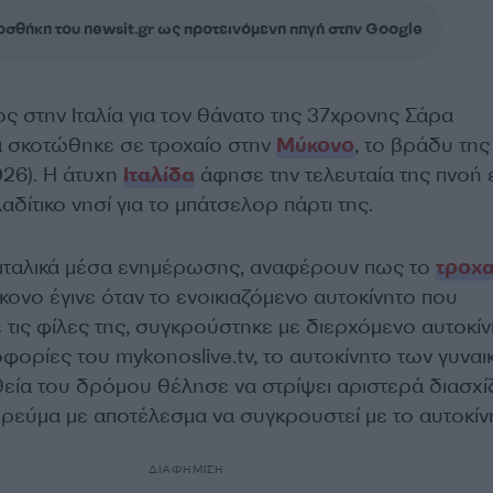
σθήκη του newsit.gr ως προτεινόμενη πηγή στην Google
ς στην Ιταλία για τον θάνατο της 37χρονης Σάρα
ία σκοτώθηκε σε τροχαίο στην
Μύκονο
, το βράδυ της
026). Η άτυχη
Ιταλίδα
άφησε την τελευταία της πνοή
αδίτικο νησί για το μπάτσελορ πάρτι της.
ιταλικά μέσα ενημέρωσης, αναφέρουν πως το
τροχα
ονο έγινε όταν το ενοικιαζόμενο αυτοκίνητο που
τις φίλες της, συγκρούστηκε με διερχόμενο αυτοκίν
ορίες του mykonoslive.tv, το αυτοκίνητο των γυνα
θεία του δρόμου θέλησε να στρίψει αριστερά διασχί
 ρεύμα με αποτέλεσμα να συγκρουστεί με το αυτοκίν
ΔΙΑΦΗΜΙΣΗ