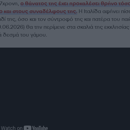
7χρονη,
ο θάνατος της έχει προκαλέσει θρήνο τόσ
σο και στους συναδέλφους της.
Η Ιταλίδα αφήνει πίσ
δί της, όσο και τον σύντροφό της και πατέρα του παι
.06.2026) θα την περίμενε στα σκαλιά της εκκλησίας 
ά δεσμά του γάμου.