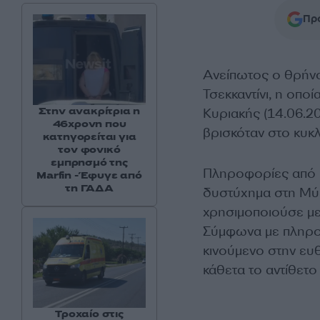
Προ
Ανείπωτος ο θρήνο
Τσεκκαντίνι, η οπο
Στην ανακρίτρια η
Κυριακής (14.06.2
46χρονη που
βρισκόταν στο κυκλ
κατηγορείται για
τον φονικό
εμπρησμό της
Πληροφορίες από 
Marfin - Έφυγε από
τη ΓΑΔΑ
δυστύχημα στη Μύκ
χρησιμοποιούσε με 
Σύμφωνα με πληροφ
κινούμενο στην ευ
κάθετα το αντίθετο
Τροχαίο στις