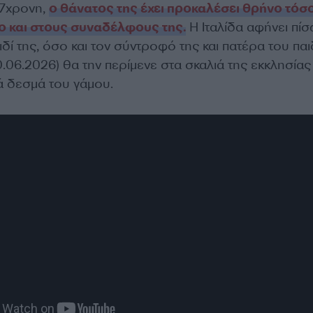
7χρονη,
ο θάνατος της έχει προκαλέσει θρήνο τόσ
σο και στους συναδέλφους της.
Η Ιταλίδα αφήνει πίσ
δί της, όσο και τον σύντροφό της και πατέρα του παι
.06.2026) θα την περίμενε στα σκαλιά της εκκλησίας 
ά δεσμά του γάμου.