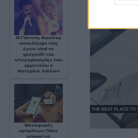
Ο Γιάννης Φακίνος
αποκάλυψε πώς
έγινε viral το
τραγούδι του
«Λογαριασμός» που
ερμηνεύει η
Κατερίνα Λιόλιου
Μεταφορές
χρημάτων: Πότε
μπορεί να