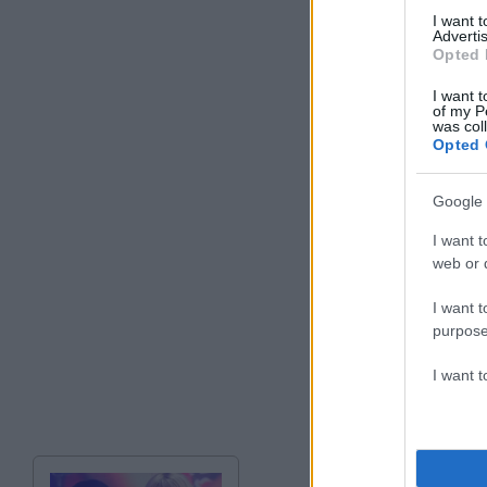
I want 
Advertis
Opted 
I want t
of my P
was col
Opted 
Google 
I want t
web or d
I want t
purpose
I want 