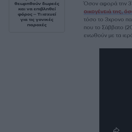
Όσον αφορά την 3
θεωρηθούν δωρεές
και να επιβληθεί
οικογένειά της, ό
φόρος – Τι ισχυεί
τόσο το 3χρονο παι
για τις γονικές
παροχές
που το Σάββατο (20
ενωθούν με τα ιερ