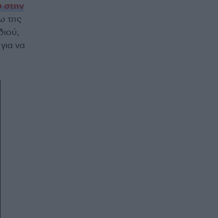
ο στην
ω της
διού,
για να