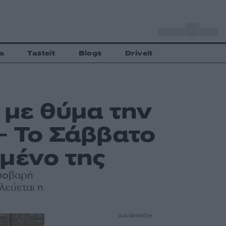
o
Αθήνα
30
C
a
Tasteit
Blogs
Driveit
 με θύμα την
– Το Σάββατο
μένο της
 σοβαρή
λεύεται η
ΔΙΑΦΗΜΙΣΗ