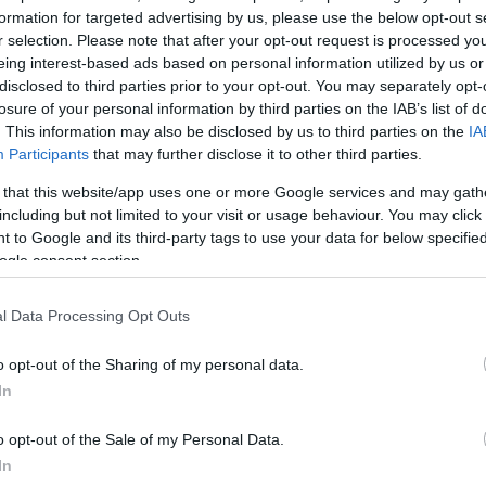
 Μυκόνου και στη συνέχεια στο νοσοκομείο της Σύρο
formation for targeted advertising by us, please use the below opt-out s
r selection. Please note that after your opt-out request is processed y
υ έδωσαν οι γιατροί, λίγη ώρα μετά έφυγε από τη ζ
eing interest-based ads based on personal information utilized by us or
disclosed to third parties prior to your opt-out. You may separately opt-
αυματίστηκαν ελαφρά
και παραμένουν στην Μύκονο γ
losure of your personal information by third parties on the IAB’s list of
για το τροχαίο στις αρχές.
Η τρίτη φίλη
της αδικοχα
. This information may also be disclosed by us to third parties on the
IA
οσοκομείο της Αθήνας και
νοσηλεύεται σε ΜΕΘ, σε
Participants
that may further disclose it to other third parties.
.
 that this website/app uses one or more Google services and may gath
including but not limited to your visit or usage behaviour. You may click 
 to Google and its third-party tags to use your data for below specifi
ΔΙΑΦΗΜΙΣΗ
ogle consent section.
l Data Processing Opt Outs
o opt-out of the Sharing of my personal data.
In
o opt-out of the Sale of my Personal Data.
In