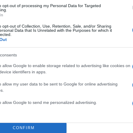
to opt-out of processing my Personal Data for Targeted
ing.
In
o opt-out of Collection, Use, Retention, Sale, and/or Sharing
ersonal Data that Is Unrelated with the Purposes for which it
lected.
Out
consents
o allow Google to enable storage related to advertising like cookies on
evice identifiers in apps.
o allow my user data to be sent to Google for online advertising
s.
to allow Google to send me personalized advertising.
CONFIRM