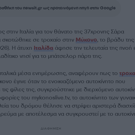
σθήκη του newsit.gr ως προτεινόμενη πηγή στην Google
ς στην Ιταλία για τον θάνατο της 37χρονης Σάρα
ία σκοτώθηκε σε τροχαίο στην
Μύκονο
, το βράδυ της
026). Η άτυχη
Ιταλίδα
άφησε την τελευταία της πνοή
αδίτικο νησί για το μπάτσελορ πάρτι της.
ιταλικά μέσα ενημέρωσης, αναφέρουν πως το
τροχα
ονο έγινε όταν το ενοικιαζόμενο αυτοκίνητο που
τις φίλες της, συγκρούστηκε με διερχόμενο αυτοκίν
ορίες του mykonoslive.tv, το αυτοκίνητο των γυνα
θεία του δρόμου θέλησε να στρίψει αριστερά διασχί
 ρεύμα με αποτέλεσμα να συγκρουστεί με το αυτοκίν
ΔΙΑΦΗΜΙΣΗ