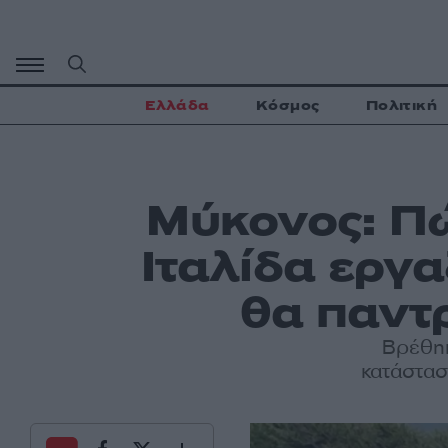
Μετάβαση
σε
περιεχόμενο
Ελλάδα
Κόσμος
Πολιτική
Μύκονος: Πώ
Ιταλίδα εργ
θα παντ
Βρέθηκ
κατάστασ